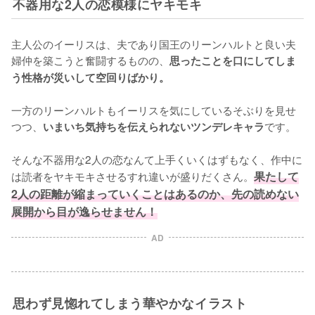
不器用な2人の恋模様にヤキモキ
主人公のイーリスは、夫であり国王のリーンハルトと良い夫
婦仲を築こうと奮闘するものの、
思ったことを口にしてしま
う性格が災いして空回りばかり。
一方のリーンハルトもイーリスを気にしているそぶりを見せ
つつ、
です。

いまいち気持ちを伝えられないツンデレキャラ
そんな不器用な2人の恋なんて上手くいくはずもなく、作中に
は読者をヤキモキさせるすれ違いが盛りだくさん。
果たして
2人の距離が縮まっていくことはあるのか、先の読めない
展開から目が逸らせません！
AD
思わず見惚れてしまう華やかなイラスト