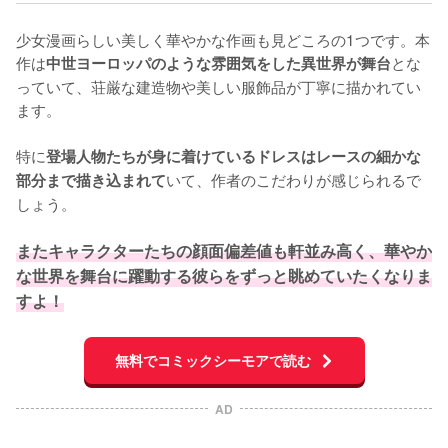
少女漫画らしい美しく華やかな作画も見どころの1つです。本
作は
とな
中世ヨーロッパのような雰囲気をした異世界が舞台
っていて、荘厳な建造物や美しい服飾品が丁寧に描かれてい
ます。

特に
登場人物たちが身に着けているドレスはレースの細かな
いて、作者のこだわりが感じられるで
部分まで描き込まれて
しょう。

またキャラクターたちの顔面偏差値も軒並み高く、華やか
な世界を舞台に躍動する彼らをずっと眺めていたくなりま
すよ！
無料でコミックシーモアで読む
AD