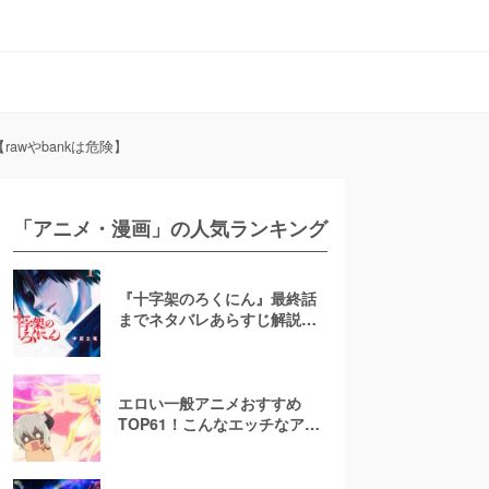
wやbankは危険】
「アニメ・漫画」の人気ランキング
『十字架のろくにん』最終話
までネタバレあらすじ解説！
至極京の死亡を含む全ターゲ
ットの最後を徹底解説
エロい一般アニメおすすめ
TOP61！こんなエッチなアニ
メ地上波で放送して大丈
夫！？【お色気注意】