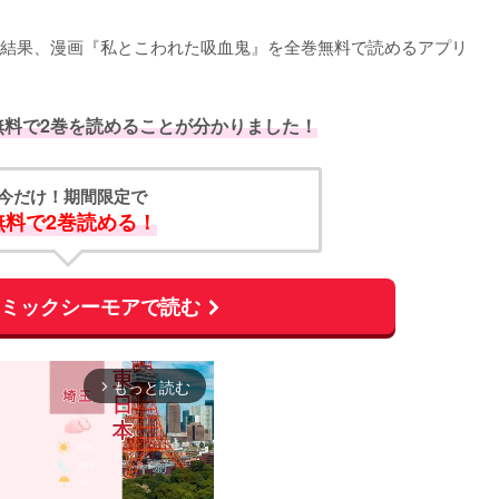
結果、漫画『私とこわれた吸血鬼』を全巻無料で読めるアプリ
無料で2巻を読めることが分かりました！
今だけ！期間限定で
無料で2巻読める！
コミックシーモアで読む
もっと読む
arrow_forward_ios