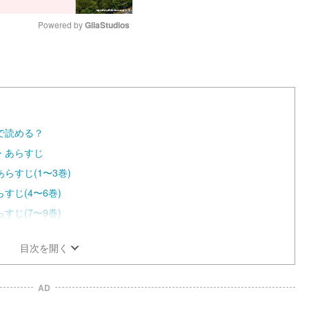
Powered by 
GliaStudios
M
u
t
e
で読める？
・あらすじ
すじ(1〜3巻)
じ(4〜6巻)
じ(7〜9巻)
目次を開く
AD