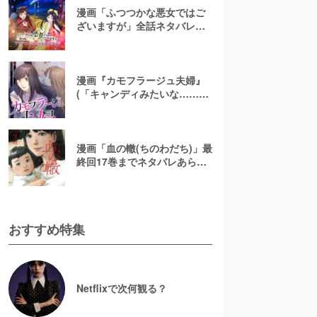
漫画「ふつつかな悪女ではご
ざいますが」全話ネタバレあ
らすじ＆感想を紹介！無料で
読む方法はある？【なろう小
説発】
漫画『カモフラージュ夫婦』
(「キャンディみたいな……」)
最終回までネタバレあらす
じ！原作小説は無料で読め
る？
漫画「血の轍(ちのわだち)」最
終回17巻までネタバレあらす
じ解説！白猫の意味とは？
【完結】
おすすめ特集
Netflixで次何観る？