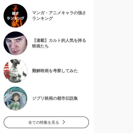
マンガ・アニメキャラの強さ
ランキング
【連載】カルト的人気を誇る
映画たち
難解映画を考察してみた
ジブリ映画の都市伝説集
全ての特集を見る