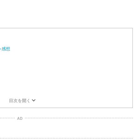
レ感想
目次を開く
AD