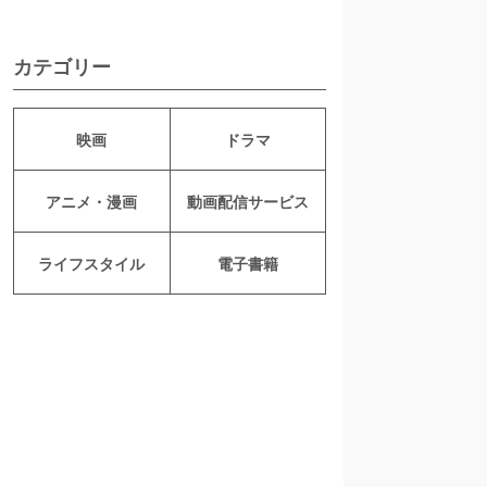
カテゴリー
映画
ドラマ
アニメ・漫画
動画配信サービス
ライフスタイル
電子書籍