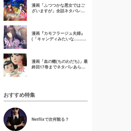
漫画「ふつつかな悪女ではご
ざいますが」全話ネタバレあ
らすじ＆感想を紹介！無料で
読む方法はある？【なろう小
説発】
漫画『カモフラージュ夫婦』
(「キャンディみたいな……」)
最終回までネタバレあらす
じ！原作小説は無料で読め
る？
漫画「血の轍(ちのわだち)」最
終回17巻までネタバレあらす
じ解説！白猫の意味とは？
【完結】
おすすめ特集
Netflixで次何観る？