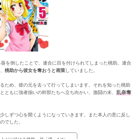
ある葵を倒したことで、連合に目を付けられてしまった桃助。連合
、
していました。

桃助から彼女を奪おうと画策
るため、彼の元を去って行ってしまいます。それを知った桃助
とともに強者揃いの幹部たちへ立ち向かい、激闘の末、
乱奈奪
少しずつ心を開くようになっていきます。また本人の意に反し
のでした。
ち上がり続ける桃助、超「漢」だな～。