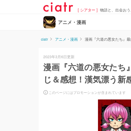
[ シアター ]
物語と、出会おう
アニメ・漫画
ciatr
アニメ・漫画
漫画『六道の悪女たち』最
2023年3月6日更新
漫画『六道の悪女たち
じ＆感想！漢気漂う新
このページにはプロモーションが含まれています