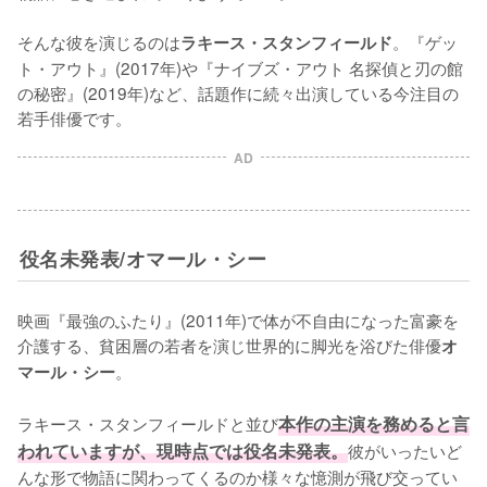
そんな彼を演じるのは
。『ゲッ
ラキース・スタンフィールド
ト・アウト』(2017年)や『ナイブズ・アウト 名探偵と刃の館
の秘密』(2019年)など、話題作に続々出演している今注目の
若手俳優です。
AD
役名未発表/オマール・シー
映画『最強のふたり』(2011年)で体が不自由になった富豪を
介護する、貧困層の若者を演じ世界的に脚光を浴びた俳優
オ
。

マール・シー
ラキース・スタンフィールドと並び
本作の主演を務めると言
われていますが、現時点では役名未発表。
彼がいったいど
んな形で物語に関わってくるのか様々な憶測が飛び交ってい