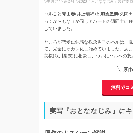
©中原アヤ/集英社 ©2023「おとななじみ」製作委
ハルこと
(井上瑞稀)と
(久間
青山春
加賀屋楓
ってからもなぜか同じアパートの隣同士に住
していました。

ところが恋愛に鈍感な残念男子のハルは、楓
て、完全にオカン化し始めていました。あま
美桜(浅川梨奈)に相談し、ついにハルへの
原作
無料でコ
実写『おとななじみ』にキ
原作のキスシーン解説