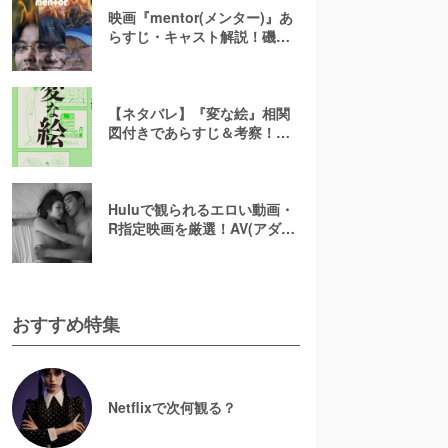
映画『mentor(メンター)』あ
らすじ・キャスト解説！磯村
勇斗×末澤誠也×綾野剛、吉田
恵輔監督が放つ「感情カオ
ス」の新感覚エンターテイン
メント
【ネタバレ】『変な絵』相関
図付きであらすじ＆考察！重
ねた絵や優太のその後を解説
Huluで観られるエロい動画・
R指定映画を厳選！AV(アダル
ト動画)はなくても過激な濡れ
場が見られる
おすすめ特集
Netflixで次何観る？