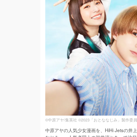
©中原アヤ/集英社 ©2023「おとななじみ」製作委
中原アヤの人気少女漫画を、HiHi Jets
なじみ』。人気者同士の初共演とあって注目