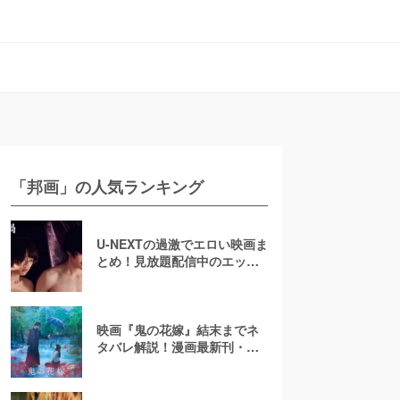
「邦画」の人気ランキング
U-NEXTの過激でエロい映画ま
とめ！見放題配信中のエッチ
な濡れ場映画
映画『鬼の花嫁』結末までネ
タバレ解説！漫画最新刊・小
説も紹介！恋の行方は？