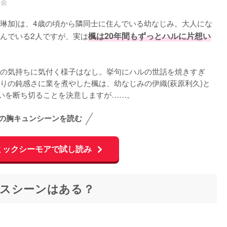
員会
田琳加)は、4歳の頃から隣同士に住んでいる幼なじみ。大人にな
んでいる2人ですが、実は
楓は20年間もずっとハルに片想い
の気持ちに気付く様子はなし。挙句にハルの世話を焼きすぎ
りの鈍感さに業を煮やした楓は、幼なじみの伊織(萩原利久)と
想いを断ち切ることを決意しますが……。
の胸キュンシーンを読む
ミックシーモアで試し読み
スシーンはある？