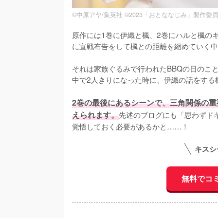
©中原アヤ/集英社 ©2023「おとななじみ」製作委
原作には1巻に伊織と楓、2巻にハルと楓の
に宣戦布告をして楓との距離を縮めていく中
それは家族ぐるみで行われたBBQの日のこ
中で2人きりになった時に、伊織の話をする
2巻の最後にあるシーンで、三角関係の
えられます。
先述のブログにも「思わずド
覚悟しておく必要があるかと……！
キスシ
無料でコ