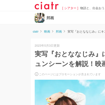
[ シアター ]
物語と、出会おう
邦画
ciatr
映画
邦画
実写『おとななじみ』にキ
2023年5月3日更新
実写『おとななじみ』
ュンシーンを解説！映
このページにはプロモーションが含まれています