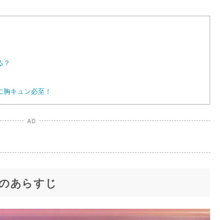
る？
に胸キュン必至！
AD
のあらすじ