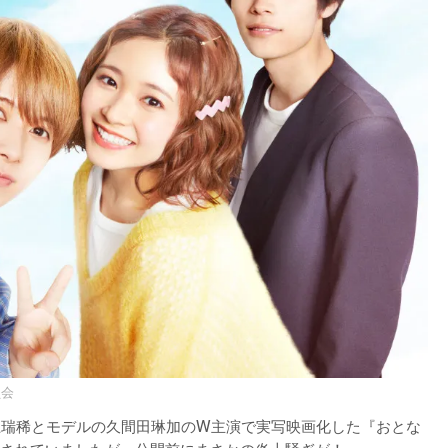
員会
の井上瑞稀とモデルの久間田琳加のW主演で実写映画化した『おとな
されていましたが、公開前にまさかの炎上騒ぎが！
