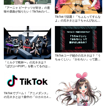
「アーニャ ピーナッツが好き」の意
味や原曲が知りたい！TikTokのバズ
りフレーズを調査
TikTokで話題！「ちょんってすんな
よ」の元ネタとは？ちゃんぴおんず
がおもしろ荘で優勝
TikTokコーデ紹介の元ネタは？「う
ちゅくしい」「かわちい」って誰が
「ミルクで乾杯〜」の元ネタは？
はじめたの？
「ぱぴぷぺPOP!」を歌ってるのは
誰？【TikTokで話題】
TikTokでブーム！「アニメダンス」
の元ネタとは？曲中の「ロカロカ♪」
も解説！