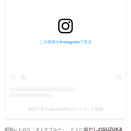
この投稿をInstagramで見る
和田アキ子(@ako50th)がシェアした投稿
昭和レトロな「オトナブルー」、とくに
出だしのSUZUKA