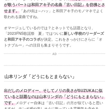
が歌うパートは和田アキ子の名曲「古い日記」を彷彿とさ
せます。
「あの頃は～ハッ」と和田アキ子のモノマネでよく
歌われる楽曲ですね。

オマージュしているのでは？とネットでも話題となり、
「2023FNS歌謡祭　夏」ではついに
新しい学校のリーダーズ
が決定。これをきっかけにさらに「オ
と和田アキ子のコラボ
トナブルー」への注目も集まりそうです。
AD
山本リンダ「どうにもとまらない」
出だしのメロディー、そしてノリの良さがSUZUKAに似
ていると話題なのは山本リンダの「どうにもとまらない」
です。
メロディー自体は「古い日記」の方が似ていると思い
ますが、テンポ感や楽しそうに歌っている雰囲気を含める