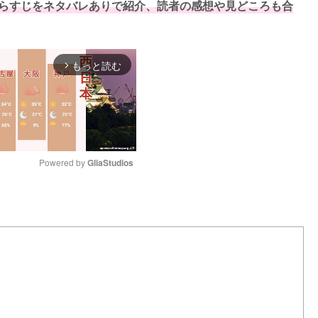
あらすじをネタバレありで紹介、読者の感想や見どころも合
もっと読む
arrow_forward_ios
Powered by 
GliaStudios
M
u
t
e