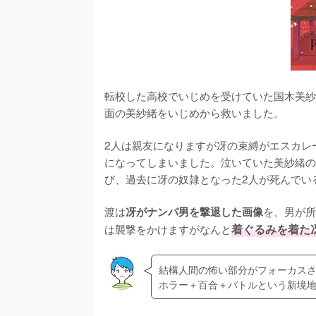
転校した高校でいじめを受けていた国木美紗
面の美紗緒をいじめから救いました。

2人は親友になりますが冴の束縛がエスカレ
になってしまいました。泣いていた美紗緒の
び、過去に冴の奴隷となった2人が死んでい
渡は
を、男が所
冴がナンパ男を撃退した画像
は襲撃をかけますがなんと
着ぐるみを着た
結構人間の怖い部分がフォーカス
ホラー＋百合＋バトルという新境