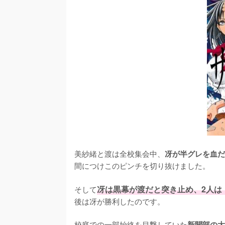
美紗緒と渡は全校集会中、
冴が半グレを血だ
間につけこのピンチを切り抜けました。

そして
冴は黒幕が渡だと突き止め、2人は
後は冴が勝利したのです。

校庭での一部始終を目撃していた
新聞部の大