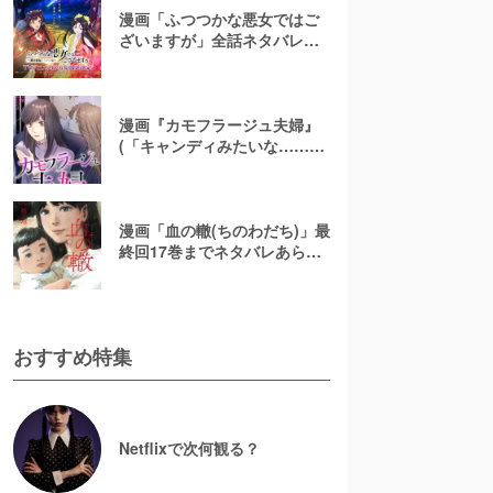
漫画「ふつつかな悪女ではご
ざいますが」全話ネタバレあ
らすじ＆感想を紹介！無料で
読む方法はある？【なろう小
説発】
漫画『カモフラージュ夫婦』
(「キャンディみたいな……」)
最終回までネタバレあらす
じ！原作小説は無料で読め
る？
漫画「血の轍(ちのわだち)」最
終回17巻までネタバレあらす
じ解説！白猫の意味とは？
【完結】
おすすめ特集
Netflixで次何観る？