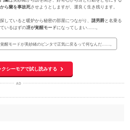
させようとしますが、運良く生き残ります。

から蘭を事故死
探していると暖炉から秘密の部屋につながり、
と名乗る
謎男爵
ているはずの
になってしまい……。
冴が覚醒モード
の覚醒モードが美紗緒のビンタで正気に戻るって何なんだ……。
ックシーモアで試し読みする
AD