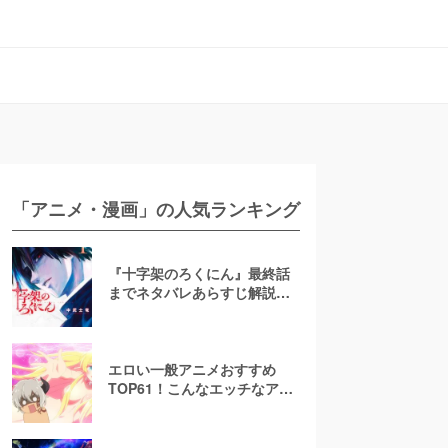
「アニメ・漫画」の人気ランキング
『十字架のろくにん』最終話
までネタバレあらすじ解説！
至極京の死亡を含む全ターゲ
ットの最後を徹底解説
エロい一般アニメおすすめ
TOP61！こんなエッチなアニ
メ地上波で放送して大丈
夫！？【お色気注意】