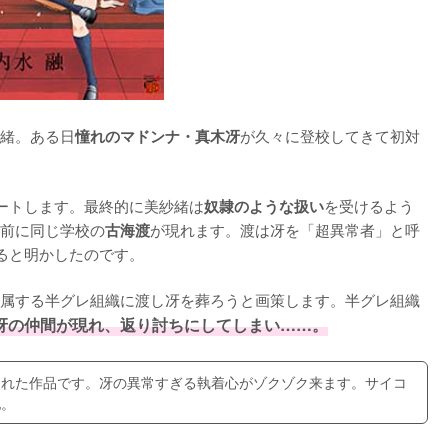
緒。ある日
が久々に登校してきて初対
憧れのマドンナ・真木冴
ートします。最終的に美紗緒は
を受けるよう
奴隷のような扱い
前に同じ学校の
が現れます。渡は冴を「超異常者」と呼
古海渡
ると明かしたのです。

属する半グレ組織に渡し冴を葬ろうと画策します。半グレ組織
冴の仲間が現れ、返り討ちにしてしまい……。
された作品です。冴の異常すぎる執着心がゾクゾク来ます。サイコ
地。