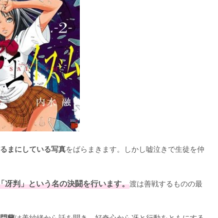
をばらまきます。しかし嘘泣きで生徒を仲
るまにしている写真
「冴判」という名の決闘を行います。
渡は善戦するものの最
は美紗緒から話を聞き、好奇心から冴と行動をともにする
門蘭