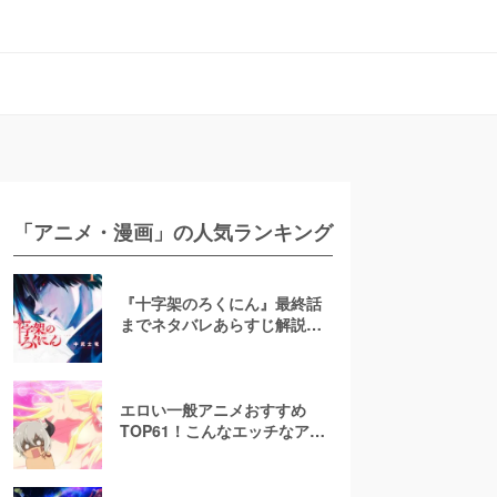
「アニメ・漫画」の人気ランキング
『十字架のろくにん』最終話
までネタバレあらすじ解説！
至極京の死亡を含む全ターゲ
ットの最後を徹底解説
エロい一般アニメおすすめ
TOP61！こんなエッチなアニ
メ地上波で放送して大丈
夫！？【お色気注意】