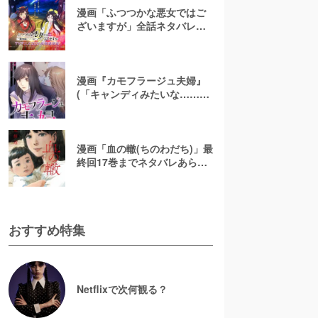
漫画「ふつつかな悪女ではご
ざいますが」全話ネタバレあ
らすじ＆感想を紹介！無料で
読む方法はある？【なろう小
説発】
漫画『カモフラージュ夫婦』
(「キャンディみたいな……」)
最終回までネタバレあらす
じ！原作小説は無料で読め
る？
漫画「血の轍(ちのわだち)」最
終回17巻までネタバレあらす
じ解説！白猫の意味とは？
【完結】
おすすめ特集
Netflixで次何観る？