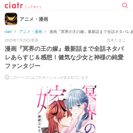
[ シアター ]
アニメ・漫画
ciatr
アニメ・漫画
漫画『冥界の王の嫁』最新話まで全話ネタバレ
2023年7月29日更新
茂木たまこ
漫画『冥界の王の嫁』最新話まで全話ネタバ
レあらすじ＆感想！健気な少女と神様の純愛
ファンタジー
このページにはプロモーションが含まれています