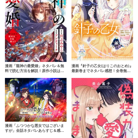
漫画『針子の乙女(はりこのおとめ)』
漫画「龍神の最愛婚」ネタバレ＆無
最新巻までネタバレ感想！全巻無料
料で読む方法を解説！原作小説はど
で読めるかの調査も！
こで読める？【rawはやめよう】
漫画「ふつつかな悪女ではございま
すが」全話ネタバレあらすじ＆感想
を紹介！無料で読む方法はある？