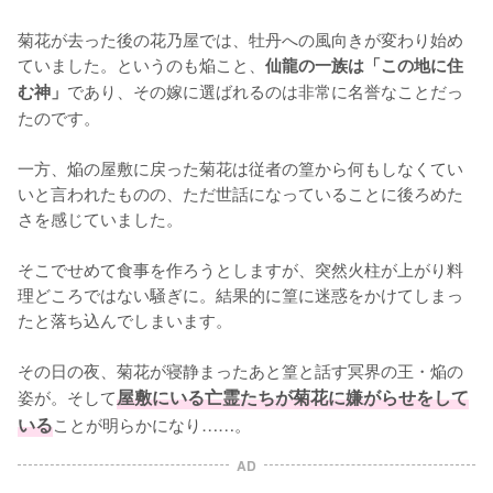
菊花が去った後の花乃屋では、牡丹への風向きが変わり始め
ていました。というのも焔こと、
仙龍の一族は「この地に住
であり、その嫁に選ばれるのは非常に名誉なことだっ
む神」
たのです。

一方、焔の屋敷に戻った菊花は従者の篁から何もしなくてい
いと言われたものの、ただ世話になっていることに後ろめた
さを感じていました。

そこでせめて食事を作ろうとしますが、突然火柱が上がり料
理どころではない騒ぎに。結果的に篁に迷惑をかけてしまっ
たと落ち込んでしまいます。

その日の夜、菊花が寝静まったあと篁と話す冥界の王・焔の
姿が。そして
屋敷にいる亡霊たちが菊花に嫌がらせをして
いる
ことが明らかになり……。
AD