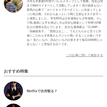
大学を卒業後5年間アパレルスタッフとして勤務。現在は埼
玉でWebライターとして活動しています！ 何の娯楽もない
群馬の山奥で「カードキャプターさくら」に出会ってしま
った幼少期。それからあっという間に立派なオタク女子へ
と成長しました。 学生時代は少女漫画から少年漫画、そし
てBL漫画にも手を伸ばし今は完全な雑食として年間100冊
以上の漫画を読んでいます。 好きな漫画家は「CLAMP」
「高橋留美子」「雲田はるこ」。でもどちらかと言うと作
者にこだわらず本屋さんでジャケ買いすることが多いです
ね！ 見たいもの、読みたいものが多すぎて毎日24時間じゃ
足らない！と苦悩する日々です。
この記事に関して報告する
おすすめ特集
Netflixで次何観る？