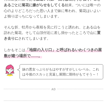
始末。ついには唯一の
あるごとに菊花に嫌がらせをしてくる
心のよりどころだった思い人まで妹に奪われ、菊花はいよい
よ独りぼっちになってしまいます。

そんな折、牡丹から夜桜を見に行こうと誘われ、とある山を
訪れた菊花。そして山頂付近に差し掛かったところで山に
置
されてしまいます。

き去りに
しかもそこは
「地獄の入り口」と呼ばれるいわくつきの屋
敷が建つ場所で……。
妹の悪女っぷりがもはやすがすがしいレベル。これ
は今後のスカッと見返し展開に期待がもてそう～！
AD