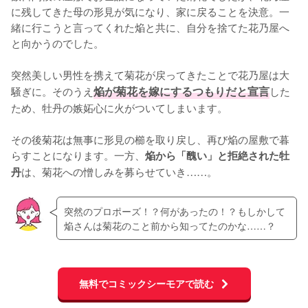
に残してきた母の形見が気になり、家に戻ることを決意。一
緒に行こうと言ってくれた焔と共に、自分を捨てた花乃屋へ
と向かうのでした。

突然美しい男性を携えて菊花が戻ってきたことで花乃屋は大
騒ぎに。そのうえ
焔が菊花を嫁にするつもりだと宣言
した
ため、牡丹の嫉妬心に火がついてしまいます。

その後菊花は無事に形見の櫛を取り戻し、再び焔の屋敷で暮
らすことになります。一方、
焔から「醜い」と拒絶された牡
は、菊花への憎しみを募らせていき……。
丹
突然のプロポーズ！？何があったの！？もしかして
焔さんは菊花のこと前から知ってたのかな……？
無料でコミックシーモアで読む