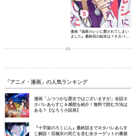
【なろう小説発】
漫画『偽装カレシに愛されてしまい
ました』最終回の結末は？ネタバレ
あらすじ＆感想！rawやpdfはやめよ
う
AD
「アニメ・漫画」の人気ランキング
漫画「ふつつかな悪女ではございますが」全話ネ
タバレあらすじ＆感想を紹介！無料で読む方法は
ある？【なろう小説発】
『十字架のろくにん』最終話までネタバレあらす
じ解説！至極京の死亡を含む全ターゲットの最後