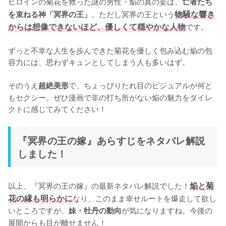
ヒロインの菊花を救った謎の男性・焔の真の姿は、
亡者たち
。ただし冥界の王という
物騒な響き
を束ねる神「冥界の王」
からは想像できないほど、優しくて穏やかな人物
です。

ずっと不幸な人生を歩んできた菊花を優しく包み込む焔の包
容力には、思わずキュンとしてしまう人も多いはず。

そのうえ
で、ちょっぴりたれ目のビジュアルが何と
超絶美形
もセクシー。ぜひ漫画で非の打ち所がない焔の魅力をダイレ
クトに感じてみてください！
『冥界の王の嫁』あらすじをネタバレ解説
しました！
以上、『冥界の王の嫁』の最新ネタバレ解説でした！
焔と菊
花の縁も明らかに
なり、このまま幸せルートを爆走して欲し
いところですが、
が気になりますね。今後の
妹・牡丹の動向
展開からも目が離せません！