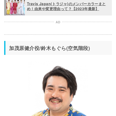
Travis Japan(トラジャ)のメンバーカラーまと
め！由来や変更理由って？【2023年最新】
AD
加茂原健介役/鈴木もぐら(空気階段)