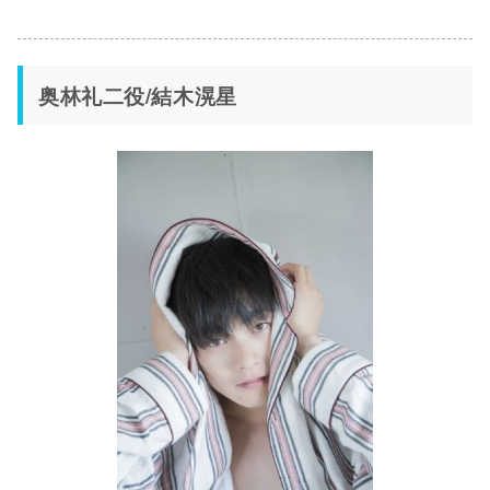
奥林礼二役/結木滉星