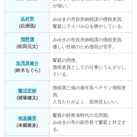
が強い。
浜村宰
みゆきの市役所納税課の徴税吏員。
(白洲迅)
饗庭にライバル心を燃やしている。
増野環
みゆきの市役所納税課の徴税吏員。
(松田元太)
優しい性格のため徴収が苦手。
饗庭の同僚。
加茂原健介
徴税吏員としての仕事にうんざりし
(鈴木もぐら)
ている。
徴税第三係の最年長ベテラン徴税吏
鷺沼宏樹
員。
(猪塚健太)
人当たりがよく、面倒見もいい。
饗庭の財務省時代の元同期。
相楽義実
みゆきの市の副市長で饗庭と対立す
(本郷奏多)
る。