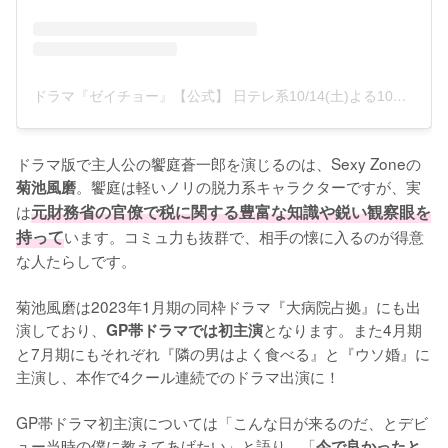
ドラマ『ゼイチョー』【公式】 日テレ系10/14(土)よる10時スタート(@zeicho_drama)がシェアした投稿
ドラマ版で主人公の饗庭蒼一郎を演じるのは、Sexy Zoneの
。饗庭は軽いノリの脱力系キャラクターですが、実
菊池風磨
は
元財務省の官僚で税に関する豊富な知識や鋭い観察眼を
持って
います。コミュ力も抜群で、相手の懐に入るのが得意
な人たらしです。

菊池風磨は2023年1月期の同枠ドラマ『大病院占拠』にも出
演しており、
となります。また4月期
GP帯ドラマでは初主演
と7月期にもそれぞれ『隣の男はよく食べる』と『ウソ婚』に
主演し、本作で4クール連続でのドラマ出演に！

GP帯ドラマ初主演については「こんな日が来るのだ、とデビ
ュー当時の僕に教えてあげたい」と語り、「
今で良かったと