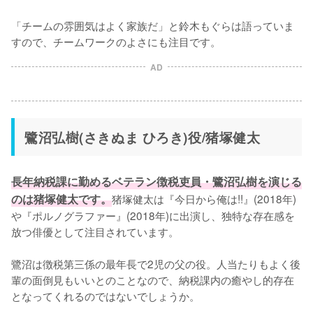
「チームの雰囲気はよく家族だ」と鈴木もぐらは語っていま
すので、チームワークのよさにも注目です。
AD
鷺沼弘樹(さきぬま ひろき)役/猪塚健太
長年納税課に勤めるベテラン徴税吏員・鷺沼弘樹を演じる
のは猪塚健太です。
猪塚健太は『今日から俺は!!』(2018年)
や『ポルノグラファー』(2018年)に出演し、独特な存在感を
放つ俳優として注目されています。

鷺沼は徴税第三係の最年長で2児の父の役。人当たりもよく後
輩の面倒見もいいとのことなので、納税課内の癒やし的存在
となってくれるのではないでしょうか。
