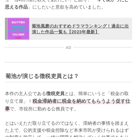
」にしたいと意欲を高めていました。
思える作品
菊池風磨のおすすめドラマランキング！過去に出
演した作品一覧も【2023年最新】
AD
菊池が演じる徴税吏員とは？
本作の主人公である
とは、簡単にいうと「税金の取
徴税吏員
り立て屋」！
税金滞納者に税金を納めてもらうよう促す仕
事
で、市役所に勤める公務員です。

とはいえただ取り立てるのではなく、滞納者の事情を踏まえ
た上で、公的支援や税金控除など本来市民が受けられるはず
の制度を助言して、一緒に問題を解決していく仕事でもあり