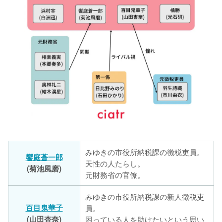
みゆきの市役所納税課の徴税吏員。
饗庭蒼一郎
天性の人たらし。
(菊池風磨)
元財務省の官僚。
みゆきの市役所納税課の新⼈徴税吏
百目鬼華子
員。
(山田杏奈)
困っている人を助けたいという思い