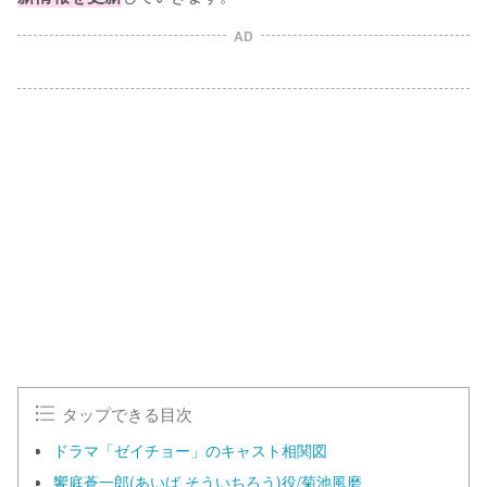
AD
L
o
/
U
a
n
d
m
e
u
d
t
:
e
1
0
0
.
0
0
%
タップできる目次
ドラマ「ゼイチョー」のキャスト相関図
饗庭蒼一郎(あいば そういちろう)役/菊池風磨