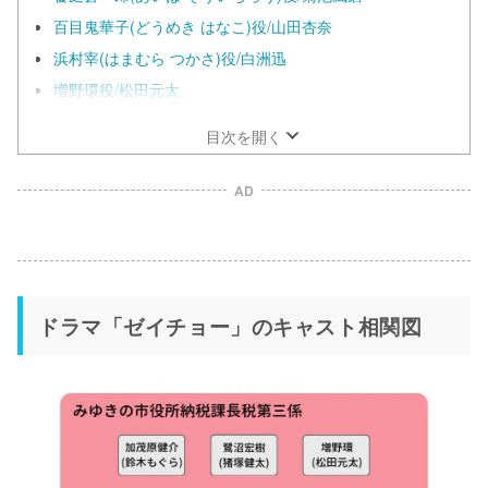
百目鬼華子(どうめき はなこ)役/山田杏奈
浜村宰(はまむら つかさ)役/白洲迅
増野環役/松田元太
目次を開く
AD
ドラマ「ゼイチョー」のキャスト相関図