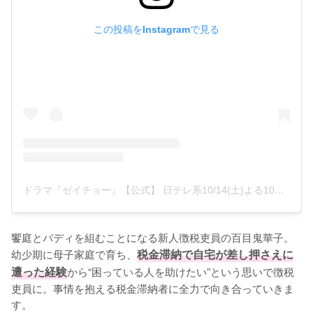
この投稿をInstagramで見る
ドラマ『ゼイチョー』【公式】 日テレ系10/14(土)よる10時スタート(@zeicho_drama)がシェアした投稿
饗庭とバディを組むことになる新人徴税吏員の百目鬼華子。
幼少期に母子家庭で育ち、
税金滞納で自宅が差し押さえに
遭った経験
から“困っている人を助けたい”という思いで徴税
吏員に。事情を抱える税金滞納者に全力で向き合っていきま
す。
