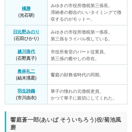
みゆきの市役所徴税第三係長。
橘勝
滞納者の都合のいいタイミングで徴
(光石研)
収するのがモットー。
日比野みのり
みゆきの市役所徴税第一係長。
(石田ひかり)
第三係をライバル視している。
越川珠代
市役所食堂のパート従業員。
(石野真子)
第三係の癒やしの存在。
奥林礼二
饗庭の財務省時代の同期。
(結木滉星)
羽生詩織
華子の憧れの元徴税吏員。
(市川由衣)
かつて華子に親切にしてくれた。
饗庭蒼一郎(あいば そういちろう)役/菊池風
磨