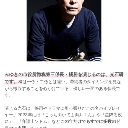
みゆきの市役所徴税第三係⻑・橘勝を演じるのは、光石研
です。
橘は⼀係・⼆係とは違い、滞納者のタイミングを見な
がら徴収することを心がけている、優しい一面のある係長で
す。

演じる光石は、映画やドラマに引っ張りだこの名バイプレイ
ヤー。2023年には『こっち向いてよ向井くん』や『星降る夜
に』、『弁護士ソドム』など
この年だけでもすでに多数のド
しています。
