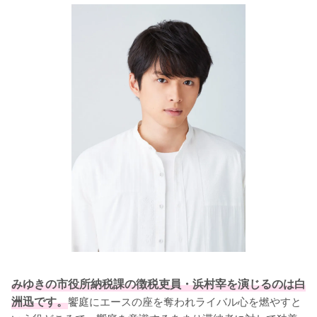
みゆきの市役所納税課の徴税吏員・浜村宰を演じるのは白
洲迅です。
饗庭にエースの座を奪われライバル心を燃やすと