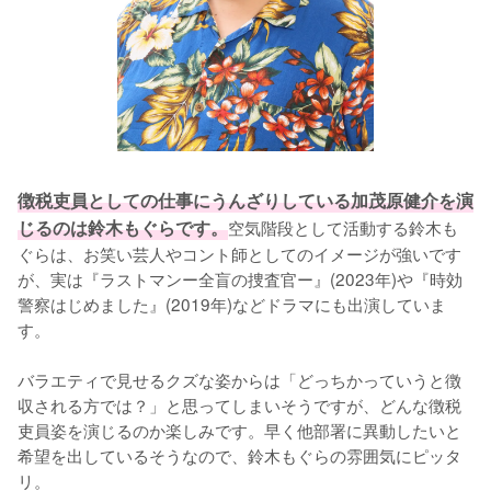
徴税吏員としての仕事にうんざりしている加茂原健介を演
じるのは鈴木もぐらです。
空気階段として活動する鈴木も
ぐらは、お笑い芸人やコント師としてのイメージが強いです
が、実は『ラストマンー全盲の捜査官ー』(2023年)や『時効
警察はじめました』(2019年)などドラマにも出演していま
す。

バラエティで見せるクズな姿からは「どっちかっていうと徴
収される方では？」と思ってしまいそうですが、どんな徴税
吏員姿を演じるのか楽しみです。早く他部署に異動したいと
希望を出しているそうなので、鈴木もぐらの雰囲気にピッタ
リ。
