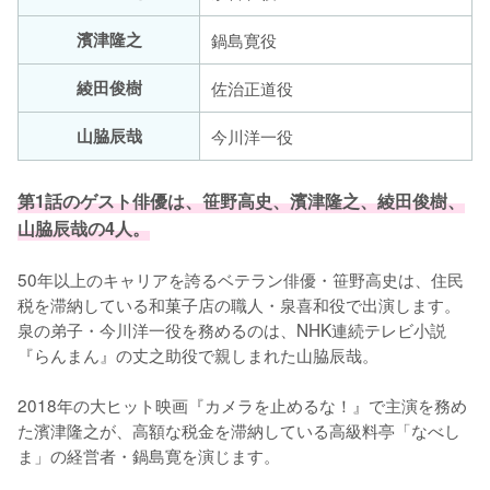
濱津隆之
鍋島寛役
綾田俊樹
佐治正道役
山脇辰哉
今川洋一役
第1話のゲスト俳優は、笹野高史、濱津隆之、綾田俊樹、
山脇辰哉の4人。
50年以上のキャリアを誇るベテラン俳優・笹野高史は、住民
税を滞納している和菓子店の職人・泉喜和役で出演します。
泉の弟子・今川洋一役を務めるのは、NHK連続テレビ小説
『らんまん』の丈之助役で親しまれた山脇辰哉。

2018年の大ヒット映画『カメラを止めるな！』で主演を務め
た濱津隆之が、高額な税金を滞納している高級料亭「なべし
ま」の経営者・鍋島寛を演じます。
