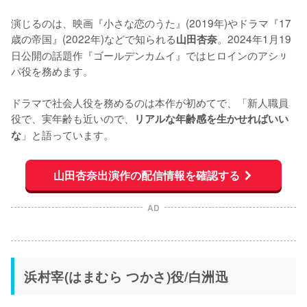
演じるのは、映画『小さな恋のうた』(2019年)やドラマ『17
歳の帝国』(2022年)などで知られる
。2024年1月19
山田杏奈
日公開の話題作『ゴールデンカムイ』ではヒロインのアシㇼ
パ役を務めます。

ドラマで社会人役を務めるのは本作が初めてで、「新人職員
役で、実年齢も近いので、
リアルな年齢感を生かせればいい
」と語っています。
な
山田杏奈出演作の配信情報を確認する
AD
浜村宰(はまむら つかさ)役/白洲迅