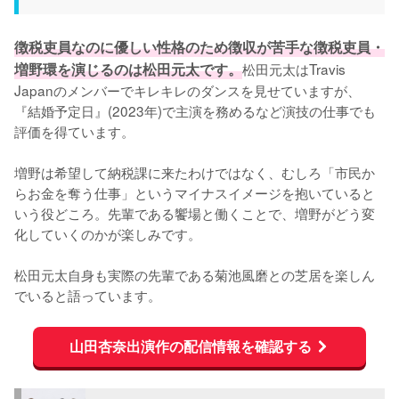
徴税吏員なのに優しい性格のため徴収が苦手な徴税吏員・
増野環を演じるのは松田元太です。
松田元太はTravis 
Japanのメンバーでキレキレのダンスを見せていますが、
『結婚予定日』(2023年)で主演を務めるなど演技の仕事でも
評価を得ています。

増野は希望して納税課に来たわけではなく、むしろ「市民か
らお金を奪う仕事」というマイナスイメージを抱いていると
いう役どころ。先輩である饗場と働くことで、増野がどう変
化していくのかが楽しみです。

松田元太自身も実際の先輩である菊池風磨との芝居を楽しん
でいると語っています。
山田杏奈出演作の配信情報を確認する