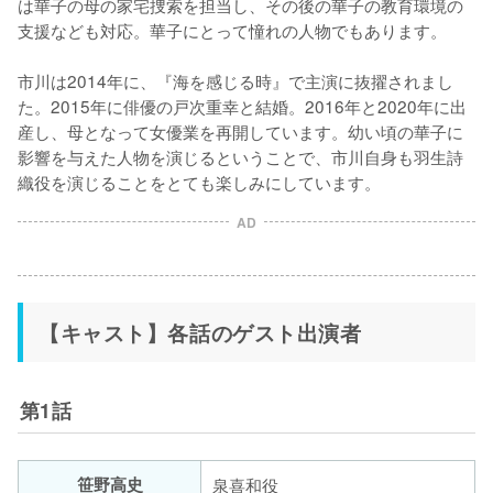
は華⼦の⺟の家宅捜索を担当し、その後の華⼦の教育環境の
⽀援なども対応。華子にとって憧れの人物でもあります。

市川は2014年に、『海を感じる時』で主演に抜擢されまし
た。2015年に俳優の戸次重幸と結婚。2016年と2020年に出
産し、母となって女優業を再開しています。幼い頃の華子に
影響を与えた人物を演じるということで、市川自身も羽生詩
織役を演じることをとても楽しみにしています。
AD
【キャスト】各話のゲスト出演者
第1話
笹野高史
泉喜和役