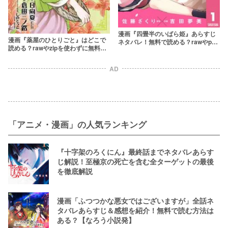
漫画『四畳半のいばら姫』あらすじ
漫画『薬屋のひとりごと』はどこで
ネタバレ！無料で読める？rawやpdf
読める？rawやzipを使わずに無料で
はやめよう
楽しめるサービスは？
AD
「アニメ・漫画」の人気ランキング
『十字架のろくにん』最終話までネタバレあらす
じ解説！至極京の死亡を含む全ターゲットの最後
を徹底解説
漫画「ふつつかな悪女ではございますが」全話ネ
タバレあらすじ＆感想を紹介！無料で読む方法は
ある？【なろう小説発】