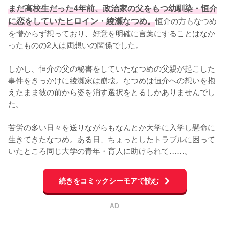
まだ高校生だった4年前、政治家の父をもつ幼馴染・恒介
に恋をしていたヒロイン・綾瀬なつめ。
恒介の方もなつめ
を憎からず想っており、好意を明確に言葉にすることはなか
ったものの2人は両想いの関係でした。

しかし、恒介の父の秘書をしていたなつめの父親が起こした
事件をきっかけに綾瀬家は崩壊。なつめは恒介への想いを抱
えたまま彼の前から姿を消す選択をとるしかありませんでし
た。

苦労の多い日々を送りながらもなんとか大学に入学し懸命に
生きてきたなつめ。ある日、ちょっとしたトラブルに困って
いたところ同じ大学の青年・育人に助けられて……。
続きをコミックシーモアで読む
AD