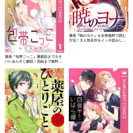
漫画『暁のヨナ』を全巻無料で読む
方法！大人気名作をイッキ読みしよ
う
漫画『包帯ごっこ』最新話までネタ
バレあらすじ解説！完結まで無料で
読む方法はある？【rawは危険】