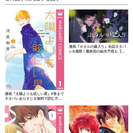
漫画『ホタルの嫁入り』全話ネタバ
レ&感想！最終回の結末予想も【ア
ニメ化決定】
漫画『太陽よりも眩しい星』9巻まで
ネタバレあらすじ＆無料で読む方法
を解説！完結している？rawやzipは
危険？