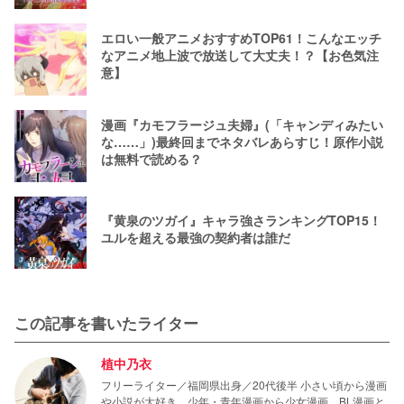
エロい一般アニメおすすめTOP61！こんなエッチ
なアニメ地上波で放送して大丈夫！？【お色気注
意】
漫画『カモフラージュ夫婦』(「キャンディみたい
な……」)最終回までネタバレあらすじ！原作小説
は無料で読める？
『黄泉のツガイ』キャラ強さランキングTOP15！
ユルを超える最強の契約者は誰だ
この記事を書いたライター
植中乃衣
フリーライター／福岡県出身／20代後半 小さい頃から漫画
や小説が大好き。少年・青年漫画から少女漫画、BL漫画と