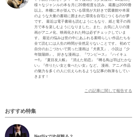
様々なジャンルの本を月に20冊程度を読み、蔵書は2000冊
以上。本棚に本が並んでいる環境が大好きで図書館や本屋
のような大量の書籍に囲まれた環境を自宅につくるのが夢
です。 最近は電子書籍も読むようにもなり、紙と電子の両
方で本を楽しむようになりました。また、お気に入りの漫
画がアニメ化、映画化された時は必ずチェックしていま
す。 最近の悩みは世の中にあふれる素晴らしい作品たちを
全て読むには人生の時間が全然足りないことです。 初めて
自分のおこづかいで買った漫画は『犬夜叉』、小説は『少
年陰陽師』。 好きな漫画は、『ワンピース』『ハイキュ
ー‼』『夏目友人帳』『消えた初恋』『囀る鳥は羽ばたかな
い』『作りたい女と食べたい女』など。 漫画、アニメ作品
の魅力を多くの人に伝えられるような記事の執筆をしてい
きます！
この記事に関して報告する
おすすめ特集
Netflixで次何観る？