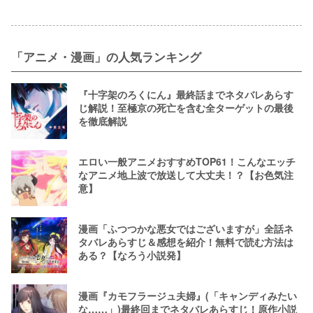
「アニメ・漫画」の人気ランキング
『十字架のろくにん』最終話までネタバレあらす
じ解説！至極京の死亡を含む全ターゲットの最後
を徹底解説
エロい一般アニメおすすめTOP61！こんなエッチ
なアニメ地上波で放送して大丈夫！？【お色気注
意】
漫画「ふつつかな悪女ではございますが」全話ネ
タバレあらすじ＆感想を紹介！無料で読む方法は
ある？【なろう小説発】
漫画『カモフラージュ夫婦』(「キャンディみたい
な……」)最終回までネタバレあらすじ！原作小説