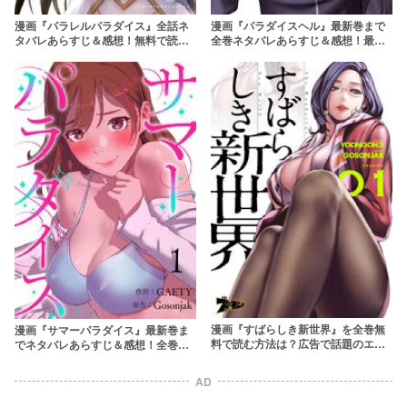
漫画『パラレルパラダイス』全話ネ
漫画『パラダイスヘル』最新巻まで
タバレあらすじ＆感想！無料で読め
全巻ネタバレあらすじ＆感想！最終
るかの情報も
回の結末予想も解説！
漫画『すばらしき新世界』を全巻無
漫画『サマーパラダイス』最新巻ま
料で読む方法は？広告で話題のエロ×
でネタバレあらすじ＆感想！全巻無
サスペンス漫画
料で読む方法はある？
AD