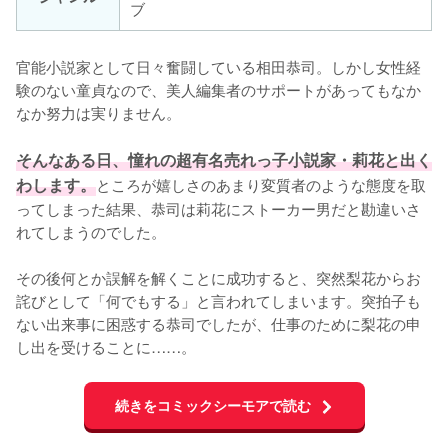
ブ
官能小説家として日々奮闘している相田恭司。しかし女性経
験のない童貞なので、美人編集者のサポートがあってもなか
なか努力は実りません。

そんなある日、憧れの超有名売れっ子小説家・莉花と出く
わします。
ところが嬉しさのあまり変質者のような態度を取
ってしまった結果、恭司は莉花にストーカー男だと勘違いさ
れてしまうのでした。

その後何とか誤解を解くことに成功すると、突然梨花からお
詫びとして「何でもする」と言われてしまいます。突拍子も
ない出来事に困惑する恭司でしたが、仕事のために梨花の申
し出を受けることに……。
続きをコミックシーモアで読む