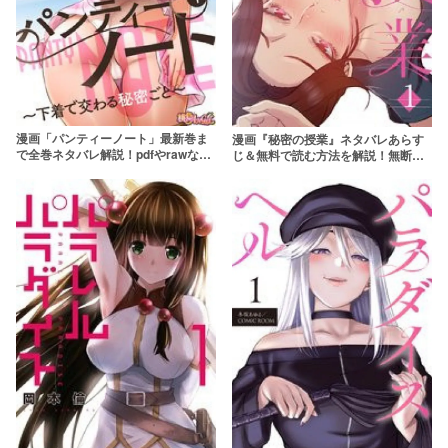
漫画「パンティーノート」最新巻ま
漫画『秘密の授業』ネタバレあらす
で全巻ネタバレ解説！pdfやrawなど
じ＆無料で読む方法を解説！無断転
の違法サイトを使わず無料で読む方
載や違法サイトを使わず読むには？
法も調査
【raw】