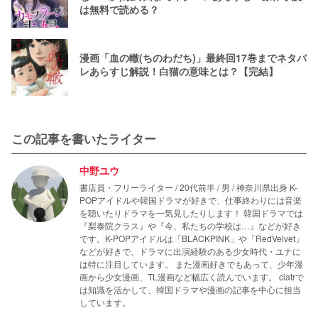
は無料で読める？
漫画「血の轍(ちのわだち)」最終回17巻までネタバ
レあらすじ解説！白猫の意味とは？【完結】
この記事を書いたライター
中野ユウ
書店員・フリーライター / 20代前半 / 男 / 神奈川県出身 K-
POPアイドルや韓国ドラマが好きで、仕事終わりには音楽
を聴いたりドラマを一気見したりします！ 韓国ドラマでは
『梨泰院クラス』や『今、私たちの学校は…』などが好き
です。K-POPアイドルは「BLACKPINK」や「RedVelvet」
などが好きで、ドラマに出演経験のある少女時代・ユナに
は特に注目しています。 また漫画好きでもあって、少年漫
画から少女漫画、TL漫画など幅広く読んでいます。 ciatrで
は知識を活かして、韓国ドラマや漫画の記事を中心に担当
しています。