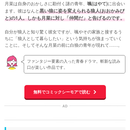
月菜は自身のおかしさに勘付く謎の青年、
に出会い
颯(はやて)
ます。彼はなんと
黒い狼に姿を変えられる狼人(おおかみび
と)の1人。しかも月菜に対し「仲間だ」と告げるのです。
自分が狼人と知り驚く彼女ですが、颯やその家族と接するう
ちに「狼人として暮らしたい」という気持ちが強まっていく
ことに。そしてそんな月菜の前に白狼の青年が現れて……。
ファンタジー要素の入った青春ドラマ。斬新な読み
口が楽しい作品です。
無料でコミックシーモアで読む
AD