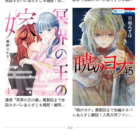
全話ネタバレあらすじ＆感想！切な
想！王子とメイドのラブファンタジ
すぎる転生ファンタジー
ー
漫画『冥界の王の嫁』最新話まで全
話ネタバレあらすじ＆感想！健気な
少女と神様の純愛ファンタジー
『暁のヨナ』最新話まで全編ネタバ
レあらすじ解説！人気大河ファンタ
ジーの魅力に迫る
AD