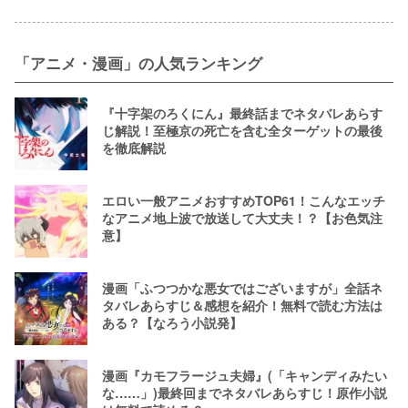
「アニメ・漫画」の人気ランキング
『十字架のろくにん』最終話までネタバレあらす
じ解説！至極京の死亡を含む全ターゲットの最後
を徹底解説
エロい一般アニメおすすめTOP61！こんなエッチ
なアニメ地上波で放送して大丈夫！？【お色気注
意】
漫画「ふつつかな悪女ではございますが」全話ネ
タバレあらすじ＆感想を紹介！無料で読む方法は
ある？【なろう小説発】
漫画『カモフラージュ夫婦』(「キャンディみたい
な……」)最終回までネタバレあらすじ！原作小説