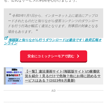
令和3年1月1日から、インターネット上に違法にアップロ
ードされたものだと知りながら侵害コンテンツのダウンロー
ドを行う行為が幅広く違法となります。刑事罰の対象となる
場合もあります。
海賊版と知りながら行うダウンロードは違法です | 政府広報オ
ンライン
安全にコミックシーモアで読む
【一覧】違法漫画サイト(海賊版サイト)の稼働状
況を紹介！見るだけで危険？他にお得に読めるサ
ービスはある？(2023年8月最新)
AD