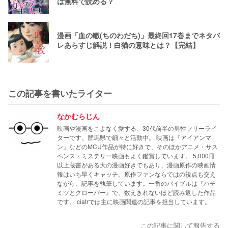
は無料で読める？
漫画「血の轍(ちのわだち)」最終回17巻までネタバ
レあらすじ解説！白猫の意味とは？【完結】
この記事を書いたライター
なかむらじん
映画や漫画をこよなく愛する、30代前半の男性フリーライ
ターです。群馬県で細々と活動中。 映画は『アイアンマ
ン』などのMCU作品が特に好きで、そのほかアニメ・サス
ペンス・ミステリー映画もよく鑑賞しています。 5,000冊
以上蔵書がある大の漫画好きでもあり、漫画原作の映画情
報はいち早くキャッチ。原作ファンならではの視点も交え
ながら、記事を執筆しています。一番のバイブルは『ハチ
ミツとクローバー』で、数えきれないほど読み返した作品
です。 ciatrでは主に映画関連の記事を担当しています。
この記事に関して報告する