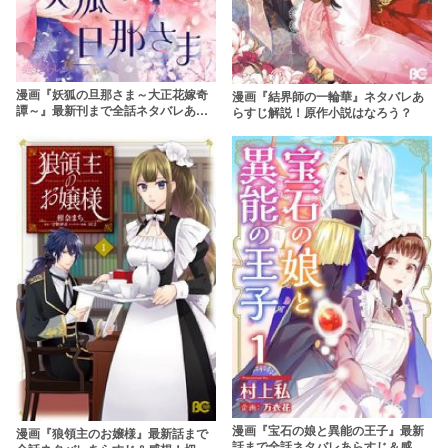
漫画『妖狐の旦那さま～大正花嫁奇
漫画『結界師の一輪華』ネタバレあ
譚～』最新刊まで全話ネタバレあら
らすじ解説！原作小説はなろう？
すじ &無料情報！最終回の結末予想
も！小説家になろうで読める？
【rawは違法】
漫画『宝石の娘と異能の王子』最新
漫画『狼領主のお嬢様』最新話まで
話まで全話ネタバレあらすじ＆感