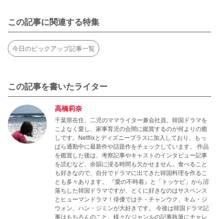
この記事に関連する特集
今日のピックアップ記事一覧
この記事を書いたライター
高橋莉奈
千葉県在住、二児のママライター兼会社員。韓国ドラマを
こよなく愛し、家事育児の合間に鑑賞するのが何よりの癒
しです。Netflixとディズニープラスに加入しており、もっ
ぱら通勤中に最新作や話題作をチェックしています。 作品
を鑑賞した後は、考察記事やキャストのインタビュー記事
を読むなど、余韻に浸る時間も欠かせません。食べること
も好きなので、自分でドラマに出てきた韓国料理を作るこ
とも多々あります。 『愛の不時着』と「トッケビ」から沼
落ちした韓国ドラマですが、とくに好きなのはサスペンス
とヒューマンドラマ！俳優ではチ・チャンウク、キム・ジ
ウォン、ハン・ジミンが大好きです。 今後は韓国ドラマ記
事はもちろんのこと、様々なジャンルの記事執筆にチャレ