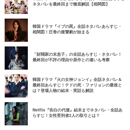
ネタバレを最終回まで徹底解説【相関図】
韓国ドラマ『イブの罠』全話ネタバレあらすじ・
相関図！圧巻の復讐劇が始まる
「財閥家の末息子」の全話あらすじ・ネタバレ！
最終回が不評の理由や原作との違いも考察
韓国ドラマ『火の女神ジョンイ』全話ネタバレ＆
最終回あらすじ！テドの死・ファリョンの最後と
は？登場人物の結末・実話も解説
Netflix『告白の代価』結末までネタバレ・全話あ
らすじ！女性受刑者2人の取引とは？