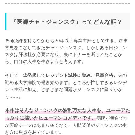
『医師チャ・ジョンスク』ってどんな話？
医師免許を持ちながらも20年以上専業主婦として生き、家事
育児をこなしてきたチャ・ジョンスク。しかしある日ジョン
スクは肝移植が必要になり、夫にドナーを断られたことか
ら、自分の人生を生きようと考えます。

そして
夫の
一念発起してレジデント試験に臨み、見事合格。
勤める大学病院で働き始めます。ところが忙しすぎるレジデ
ント生活に加え、さまざまな問題がジョンスクに降りかか
り……。

本作はそんなジョンスクの波乱万丈な人生を、ユーモアた
っぷりに描いたヒューマンコメディです。
病院が舞台です
が医療シーンはあまり多くなく、人間関係やジョンスクの生
き方に焦点をあてています。
