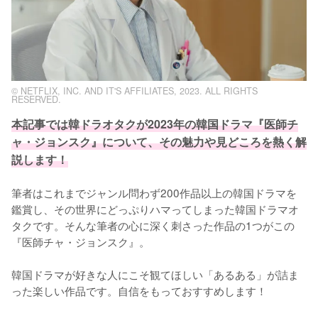
© NETFLIX, INC. AND IT'S AFFILIATES, 2023. ALL RIGHTS
RESERVED.
本記事では韓ドラオタクが2023年の韓国ドラマ『医師チ
ャ・ジョンスク』について、その魅力や見どころを熱く解
説します！
筆者はこれまでジャンル問わず200作品以上の韓国ドラマを
鑑賞し、その世界にどっぷりハマってしまった韓国ドラマオ
タクです。そんな筆者の心に深く刺さった作品の1つがこの
『医師チャ・ジョンスク』。

韓国ドラマが好きな人にこそ観てほしい「あるある」が詰ま
った楽しい作品です。自信をもっておすすめします！
L