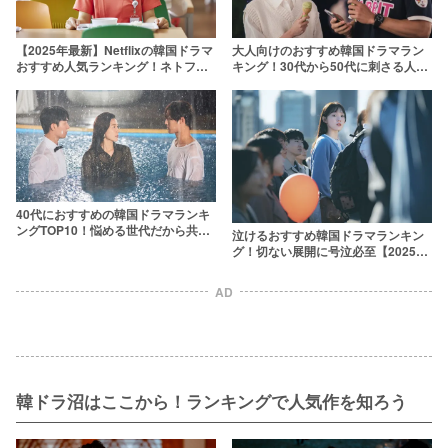
【2025年最新】Netflixの韓国ドラマ
大人向けのおすすめ韓国ドラマラン
おすすめ人気ランキング！ネトフリ
キング！30代から50代に刺さる人気
で最高に面白い韓ドラをオタクが厳
韓ドラを紹介【2025年最新】
選
40代におすすめの韓国ドラマランキ
ングTOP10！悩める世代だから共感
泣けるおすすめ韓国ドラマランキン
できる名作だけを紹介
グ！切ない展開に号泣必至【2025年
最新】
AD
韓ドラ沼はここから！ランキングで人気作を知ろう