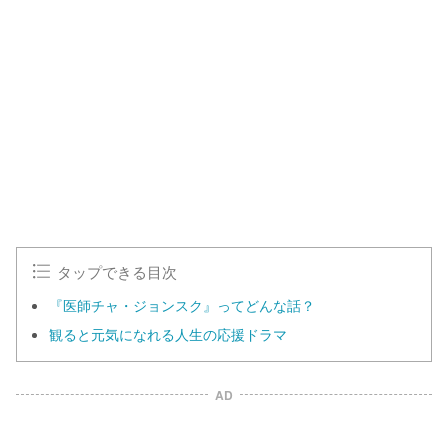
o
/
U
a
n
d
m
e
u
d
t
:
e
1
0
0
.
0
0
%
タップできる目次
『医師チャ・ジョンスク』ってどんな話？
観ると元気になれる人生の応援ドラマ
AD