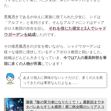
た。

悪魔憑きであるがゆえに家族に捨てられた少女に、シドは
「アルファ」と名付けます。そんなアルファにシドはディア
ボロス教団の存在を話し、
それを信じた彼女と2人でシャド
ウガーデンを結成
したのです。

その後悪魔憑きの少女を救いながら、シャドウガーデンは
様々な場所に潜伏しているディアボロス教団と戦いました。
組織はどんどん大きくなっていき、
今では7人の最高幹部を筆
しています！
頭に多くの人物が所属
あまり他人に興味がないシドだけど、多くの人を救
ってきたのは事実なんだよなぁ……
漫画『陰の実力者になりたくて！』最新話までネ
タバレあらすじ＆感想！厨二病全開のシリアスコ