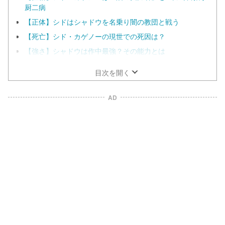
厨二病
【正体】シドはシャドウを名乗り闇の教団と戦う
【死亡】シド・カゲノーの現世での死因は？
【強さ】シャドウは作中最強？その能力とは
目次を開く
AD