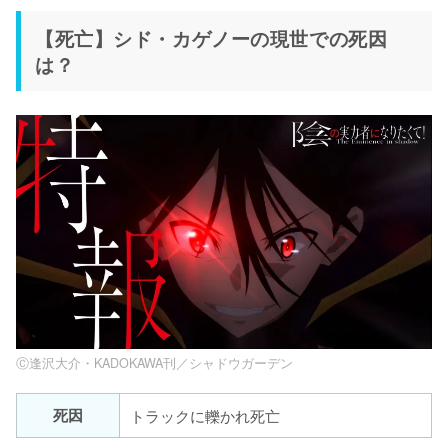
【死亡】シド・カゲノーの現世での死因
は？
Ⓒ逢沢大介・KADOKAWA刊／シャドウガーデン
死因
トラックに轢かれ死亡