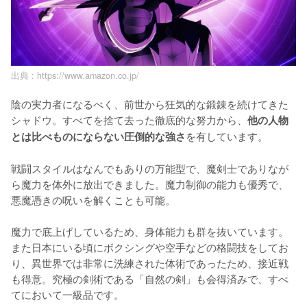
出典 :
https://www.amazon.co.jp/
陰の実力者になるべく、前世から狂気的な鍛錬を続けてきた
シャドウ。すべてを捨て去った徹底的な努力から、
他の人物
を有しています。

とは比べものにならない圧倒的な強さ
戦闘スタイルはなんでもありの万能型で、魔剣士でありなが
ら魔力を体外に放出できました。魔力制御の能力も優秀で、
悪魔憑きの呪いを解くことも可能。

魔力で底上げしているため、身体能力も群を抜いています。
また日本にいる頃にボクシングや空手などの格闘技をしてお
り、異世界では非常に洗練された体術であったため、接近戦
も得意。究極の剣術である「自然の剣」も会得済みで、すべ
てにおいて一級品です。
