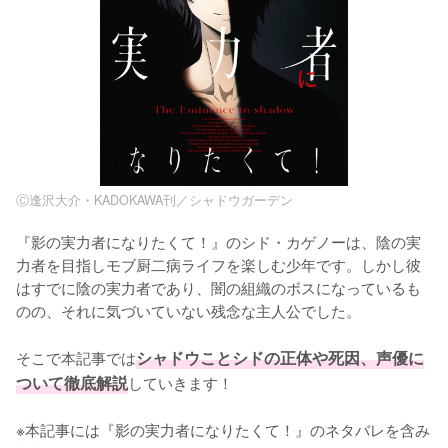
Ⓒ逢沢大介・KADOKAWA刊／シャドウガーデン
『影の実力者になりたくて！』のシド・カゲノーは、陰の実
力者を目指しモブ厨二病ライフを楽しむ少年です。しかし彼
はすでに陰の実力者であり、闇の組織のボスになっているも
のの、それに気づいていない残念な主人公でした。

そこで本記事では
シャドウことシドの正体や死因、声優に
ついて徹底解説
していきます！

※本記事には『影の実力者になりたくて！』のネタバレを含み