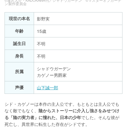
©逢沢大介・KADOKAWA刊／シャドウガーデン ©マスターオブガーデ
ン製作委員会
現世の本名
影野実
年齢
15歳
誕生日
不明
身長
不明
シャドウガーデン
所属
カゲノー男爵家
声優
山下誠一郎
シド・カゲノーは本作の主人公です。もともとは主人公でも
なく敵でもなく、
陰からストーリーに介入し強さをみせつけ
でした。そんな彼が
る「陰の実力者」に憧れた、日本の少年
死亡し、異世界に転生した存在がシドです。
