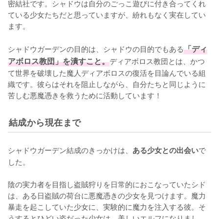
密結社です。シャドウは自分のごっこ遊びに付き合ってくれ
ている少女たちだと思っていますが、紛れもなく実在してい
ます。

シャドウガーデンの目的は、シャドウの目的でもある
「ディ
アボロス教団」を潰すこと。
ディアボロス教団とは、かつ
て世界を破壊した魔人ディアボロスの復活を目論んでいる組
織です。彼らはそれを阻止しながら、自分たちと同じように
苦しむ悪魔憑きを救うために活動しています！
結成から現在まで
シャドウガーデン結成のきっかけは、
で
ある少女との出会い
した。

陰の実力者を目指し盗賊狩りを日常的におこなっていたシド
は、ある日盗賊の荷台に悪魔憑きの少女を見つけます。魔力
暴走を起こしていた少女に、実験的に魔力を注入する彼。そ
うするとひどい姿だった少女は、美しいエルフになりまし