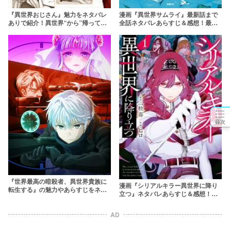
『異世界おじさん』魅力をネタバレ
漫画『異世界サムライ』最新話まで
ありで紹介！異世界“から”帰ってき
全話ネタバレあらすじ＆感想！最強
たおじさん
の女剣鬼が異世界で無双する
目次
『世界最高の暗殺者、異世界貴族に
漫画『シリアルキラー異世界に降り
転生する』の魅力やあらすじをネタ
立つ』ネタバレあらすじ＆感想！無
バレありで解説！
料で読める？rawやpdfはやめよう
AD