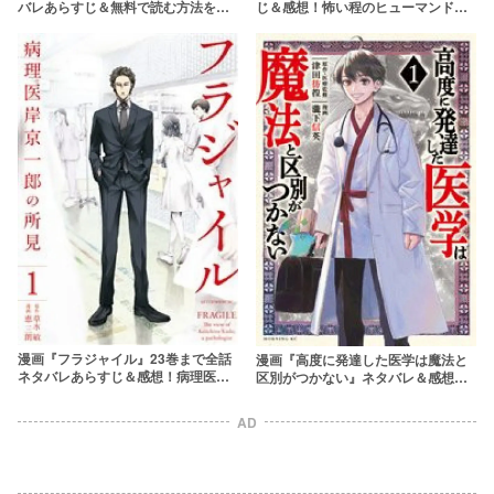
バレあらすじ＆無料で読む方法を解
じ＆感想！怖い程のヒューマンドラ
説！夫婦愛を描いた泣ける漫画
マから目が離せない......
【rawはやめよう】
漫画『フラジャイル』23巻まで全話
漫画『高度に発達した医学は魔法と
ネタバレあらすじ＆感想！病理医の
区別がつかない』ネタバレ＆感想！
視点から描かれる医療漫画
無料で読める？rawやpdfはやめよう
AD