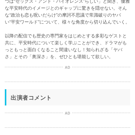
つは“セックス・アンド・バイオレンス”らしい」と聞き、優雅
な平安時代のイメージとのギャップに驚きを隠せない。そん
な“政治も恋も呪いだらけ”の摩訶不思議で常識破りのヤバ
い“平安ワールド”について、様々な角度から切り込んでいく。

以降の配信でも歴史の専門家をはじめとする多彩なゲストと
共に、平安時代について楽しく学ぶことができ、ドラマがも
っともっと面白くなること間違いなし！知られざる「ヤバ
さ」とその「奥深さ」を、ぜひとも堪能して欲しい。
AD
出演者コメント
AD