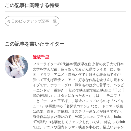
この記事に関連する特集
今日のピックアップ記事一覧
この記事を書いたライター
逢坂千里
フリーライター/20代後半/愛媛県在住 京都の女子大で日本
文学を学んだ後、色々あってみかん県でライターに。映
画・ドラマ・アニメ・漫画と何でも好きな雑食系ですが、
強いて言えば声優マニアで、好きな作品を繰り返し観るタ
イプです。ホラー・グロ・戦争ものは少し苦手で、ハッピ
ーエンドが一番好き！ 初めて映画館で観た映画は『千と千
尋の神隠し』。オタクになったきっかけは、「テニプリ」
こと『テニスの王子様』、最近ハマっているのは『ハイキ
ュー‼』や再燃中の『名探偵コナン』など。 ドラマ・映画
は恋愛、青春、群像劇、ミステリー系などが好きですが、
海外作品はまだ疎いので、VOD(amazonプライム、hulu、
dTV契約中)も駆使してチェックしたいです。 縁あってciatr
では、アニメや国内ドラマ・映画を中心に、幅広いジャン