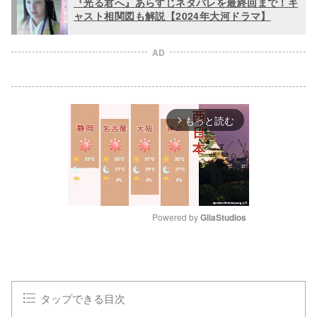
『光る君へ』あらすじネタバレを最終回まで！キ
ャスト相関図も解説【2024年大河ドラマ】
AD
もっと読む
arrow_forward_ios
Powered by 
GliaStudios
M
u
t
e
タップできる目次