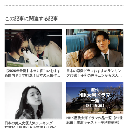
この記事に関連する記事
【2026年最新】本当に面白いおすす
日本の恋愛ドラマおすすめランキン
め国内ドラマ81選！日本の人気作品
グ73選！令和の胸キュンから大人向
を厳選
けドロドロまで【2026年最新】
NHK歴代大河ドラマ作品一覧【21世
紀編！主演キャスト・平均視聴率】
日本の美人女優人気ランキング
TOP70！綺麗なあの芸能人は何位？