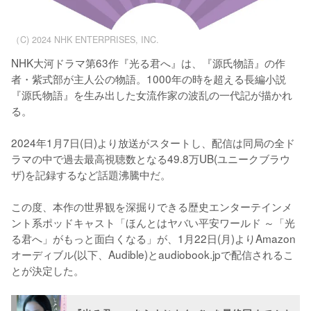
（C) 2024 NHK ENTERPRISES, INC.
NHK大河ドラマ第63作『光る君へ』は、『源氏物語』の作
者・紫式部が主人公の物語。1000年の時を超える長編小説
『源氏物語』を生み出した女流作家の波乱の一代記が描かれ
る。

2024年1月7日(日)より放送がスタートし、配信は同局の全ド
ラマの中で過去最高視聴数となる49.8万UB(ユニークブラウ
ザ)を記録するなど話題沸騰中だ。

この度、本作の世界観を深掘りできる歴史エンターテインメ
ント系ポッドキャスト「ほんとはヤバい平安ワールド ～「光
る君へ」がもっと面白くなる」が、1月22日(月)よりAmazon
オーディブル(以下、Audible)とaudiobook.jpで配信されるこ
とが決定した。