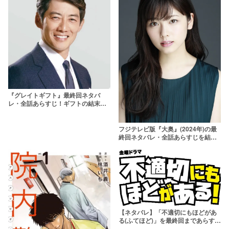
『グレイトギフト』最終回ネタバ
レ・全話あらすじ！ギフトの結末や
犯人はどうなる？
フジテレビ版『大奥』(2024年)の最
終回ネタバレ・全話あらすじを結末
まで！原作なしのラストとは？
【ネタバレ】「不適切にもほどがあ
る(ふてほど)」を最終回まであらすじ
や新春SPを解説！タイムスリップの