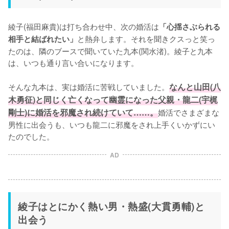
綾子(福田麻貴)は打ち合わせ中、次の婚活は
「心揺さぶられる
と熱弁します。それを聞きクスっと笑っ
相手と結ばれたい」
たのは、隣のブースで聞いていた九本(関水渚)。綾子と九本
は、いつも通り言い合いになります。

そんな九本は、実は婚活に苦戦していました。
なんと山田(八
木勇征)と同じく亡くなって幽霊になった父親・龍二(宇梶
剛士)に婚活を邪魔され続けていて……。
婚活でさまざまな
男性に出会うも、いつも龍二に邪魔をされ上手くいかずにい
たのでした。
AD
綾子はとにかく熱い男・熱盛(大貫勇輔)と
出会う