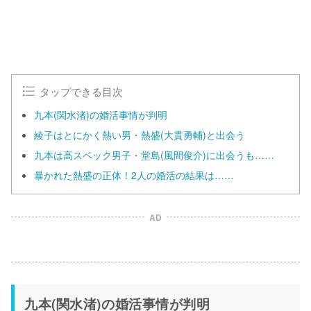
タップできる目次
九本(関水渚)の婚活事情が判明
綾子はとにかく熱い男・熱盛(大貫勇輔)と出会う
九本は高スペック男子・堂島(風間俊介)に出会うも……
暴かれた熱盛の正体！2人の婚活の結果は……
AD
九本(関水渚)の婚活事情が判明