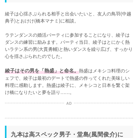
綾子は心揺さぶられる相手と出会いたいと、友人の鳥羽(中越
典子)とおけけ(橋本マナミ)に相談。

ラテンダンスの婚活パーティに参加することになり、綾子は
ダンスの練習に励みます。パーティ当日、綾子はとにかく熱
いラテン系の男(大貫勇輔)と熱いダンスを繰り広げ、すっかり
心を揺さぶられたのでした。

綾子はその男を「熱盛」と命名。
熱盛はメキシコ料理のシ
ェフで、綾子は最初のデートで熱盛の作ってくれた美味しい
料理に感動します。熱盛は綾子に、メキシコと日本を繋ぐ架
け橋になりたいと夢を語り……。
AD
九本は高スペック男子・堂島(風間俊介)に