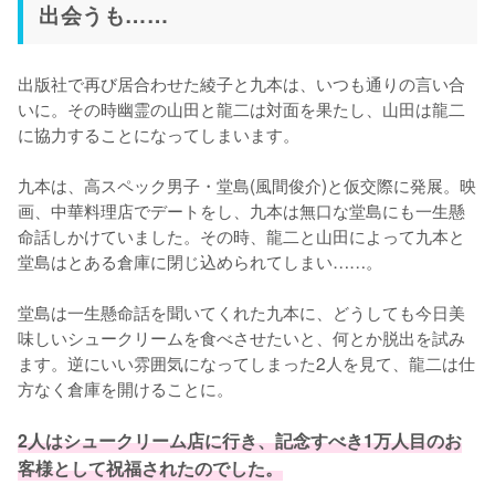
出会うも……
出版社で再び居合わせた綾子と九本は、いつも通りの言い合
いに。その時幽霊の山田と龍二は対面を果たし、山田は龍二
に協力することになってしまいます。

九本は、高スペック男子・堂島(風間俊介)と仮交際に発展。映
画、中華料理店でデートをし、九本は無口な堂島にも一生懸
命話しかけていました。その時、龍二と山田によって九本と
堂島はとある倉庫に閉じ込められてしまい……。

堂島は一生懸命話を聞いてくれた九本に、どうしても今日美
味しいシュークリームを食べさせたいと、何とか脱出を試み
ます。逆にいい雰囲気になってしまった2人を見て、龍二は仕
方なく倉庫を開けることに。

2人はシュークリーム店に行き、記念すべき1万人目のお
客様として祝福されたのでした。