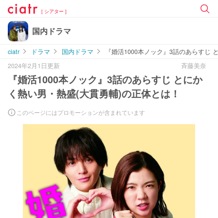
[ シアター ]
国内ドラマ
ciatr
ドラマ
国内ドラマ
『婚活1000本ノック』3話のあらすじ
2024年2月1日更新
斉藤美奈
『婚活1000本ノック』3話のあらすじ とにか
く熱い男・熱盛(大貫勇輔)の正体とは！
このページにはプロモーションが含まれています