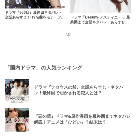
ドラマ『366日』最終回ネタバレ・
全話あらすじ！HY名曲をモチーフに
ドラマ「Destiny(デスティニー)」最
したラブストーリーの結末は？
終回まで全話ネタバレ・あらすじ更
新！父の死の真相を考察＆結末予想
AD
「国内ドラマ」の人気ランキング
ドラマ『テセウスの船』全話あらすじ・ネタバ
レ！最終回で明かされる犯人とは？
『惡の華』ドラマ&原作漫画を最終回までネタバレ
解説！アニメは「ひどい」？結末は？