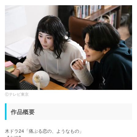
Ⓒテレビ東京
作品概要
⽊ドラ24「痛ぶる恋の、ようなもの」
