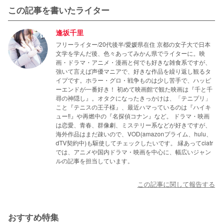
この記事を書いたライター
逢坂千里
フリーライター/20代後半/愛媛県在住 京都の女子大で日本
文学を学んだ後、色々あってみかん県でライターに。映
画・ドラマ・アニメ・漫画と何でも好きな雑食系ですが、
強いて言えば声優マニアで、好きな作品を繰り返し観るタ
イプです。ホラー・グロ・戦争ものは少し苦手で、ハッピ
ーエンドが一番好き！ 初めて映画館で観た映画は『千と千
尋の神隠し』。オタクになったきっかけは、「テニプリ」
こと『テニスの王子様』、最近ハマっているのは『ハイキ
ュー‼』や再燃中の『名探偵コナン』など。 ドラマ・映画
は恋愛、青春、群像劇、ミステリー系などが好きですが、
海外作品はまだ疎いので、VOD(amazonプライム、hulu、
dTV契約中)も駆使してチェックしたいです。 縁あってciatr
では、アニメや国内ドラマ・映画を中心に、幅広いジャン
ルの記事を担当しています。
この記事に関して報告する
おすすめ特集