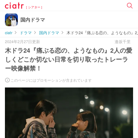
[ シアター ]
国内ドラマ
ciatr
ドラマ
国内ドラマ
木ドラ24『痛ぶる恋の、ようなもの』
2024年2月27日更新
逢坂千里
木ドラ24『痛ぶる恋の、ようなもの』2⼈の愛
しくどこか切ない⽇常を切り取ったトレーラ
ー映像解禁！
このページにはプロモーションが含まれています