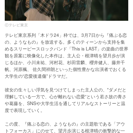
Ⓒテレビ東京
テレビ東京系列「木ドラ24」枠では、3⽉7⽇から『痛ぶる恋
の、ようなもの』を放送する。多くのティーンから⽀持を集
めるスリーピースロックバンド「This is LAST」の楽曲の世界
観を原案に映像化した本作は、主⼈公・根津晴を望⽉歩が演
じるほか、⼩川未祐、河村花、杉⽥雷麟、櫻井健⼈、藤井千
帆、河原楓、 佐久間祥朗といった個性豊かな出演者でおくる
⼤学⽣の“恋愛後遺傷”ドラマだ。

彼⼥の⽣々しい浮気を⾒つけてしまった主⼈公の、‟ダメだと
理解している⼀⽅で、⼼が離れない恋愛“という若さ故の⻘さ
や葛藤を、SNSや⼤学⽣活を通してリアルなストーリーと温
度で表現していく。

この度、『痛ぶる恋の、ようなもの』の主題歌である「アウ
トフォーカス」にのせて、望⽉歩演じる根津晴の衝撃的な⼀