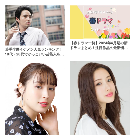
を厳選
けドロドロまで【2026年最新】
【春ドラマ一覧】2024年4月期の新
ドラマまとめ！注目作品の最新情報
若手俳優イケメン人気ランキング！
を放送日順に紹介
10代・20代でかっこいい芸能人を選
出【2026年最新版】