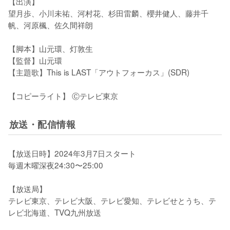
【出演】

望⽉歩、⼩川未祐、河村花、杉⽥雷麟、櫻井健⼈、藤井千
帆、河原楓、佐久間祥朗

【脚本】⼭元環、灯敦生

【監督】⼭元環

【主題歌】This is LAST「アウトフォーカス」(SDR)

【コピーライト】 Ⓒテレビ東京
放送・配信情報
【放送日時】2024年3月7日スタート

毎週⽊曜深夜24:30〜25:00

【放送局】

テレビ東京、テレビ大阪、テレビ愛知、テレビせとうち、テ
レビ北海道、TVQ九州放送
