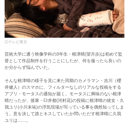
Ⓒテレビ東京
芸術⼤学に通う映像学科の3年⽣・根津晴(望⽉歩)は初めて監
督として作品制作を⾏うことにしたが、何を撮ったら良いの
か分からず悩んでいた。

そんな根津晴の様⼦を⾒に来た同期のカメラマン・吉川（櫻
井健⼈）のスマホに、フィルターなしのリアルな投稿をする
アプリ・モータスの通知が届く。モータスに興味のない根津
晴だったが、後輩・⾅井都(河村花)の投稿に根津晴の彼⼥・久
我ユリ(⼩川未祐)の浮気現場が写っている事を偶然知ってしま
う。意を決して誰とキスしていたか問いただす根津晴に久我
ユリは……。 