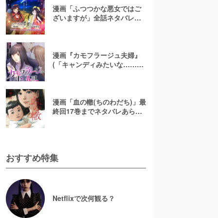
漫画「ふつつかな悪女ではご
ざいますが」全話ネタバレあ
らすじ＆感想を紹介！無料で
読む方法はある？【なろう小
説発】
漫画『カモフラージュ夫婦』
(「キャンディみたいな……」)
最終回までネタバレあらす
じ！原作小説は無料で読め
る？
漫画「血の轍(ちのわだち)」最
終回17巻までネタバレあらす
じ解説！白猫の意味とは？
【完結】
おすすめ特集
Netflixで次何観る？