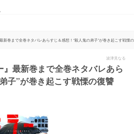
。
最新巻まで全巻ネタバレあらすじ＆感想！“殺人鬼の弟子”が巻き起こす戦慄
波津見なる
ー』最新巻まで全巻ネタバレあら
弟子”が巻き起こす戦慄の復讐