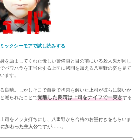
ミックシーモアで試し読みする
身を励ましてくれた優しい警備員と目の前にいる殺人鬼が同じ
でパワハラを正当化する上司に拷問を加える八重野の姿を見て
います。

る良晴。しかしそこで自身で拘束を解いた上司が彼らに襲いか
と嘲られたことで
覚醒した良晴は上司をナイフで一突き
する
上司をメッタ打ちにし、八重野から合格のお墨付きをもらいま
ですが……。
間に加わった主人公