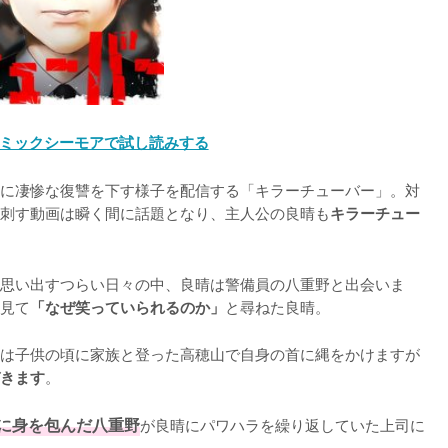
ミックシーモアで試し読みする
に凄惨な復讐を下す様子を配信する「キラーチューバー」。対
刺す動画は瞬く間に話題となり、主人公の良晴も
キラーチュー
思い出すつらい日々の中、良晴は警備員の八重野と出会いま
見て
と尋ねた良晴。

「なぜ笑っていられるのか」
は子供の頃に家族と登った高穂山で自身の首に縄をかけますが
。

きます
に身を包んだ八重野
が良晴にパワハラを繰り返していた上司に