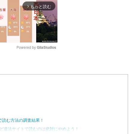
もっと読む
arrow_forward_ios
Powered by 
GliaStudios
M
u
t
e
で読む方法の調査結果！
dfなど違法サイトで読むのは絶対にやめよう！