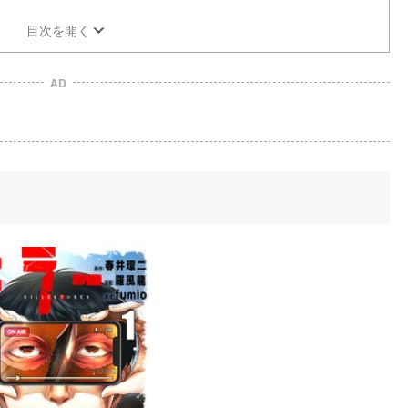
目次を開く
AD