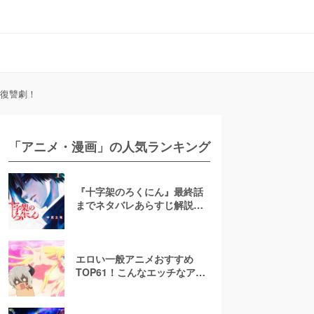
の復讐劇！
「アニメ・漫画」の人気ランキング
『十字架のろくにん』最終話
までネタバレあらすじ解説！
至極京の死亡を含む全ターゲ
ットの最後を徹底解説
エロい一般アニメおすすめ
TOP61！こんなエッチなアニ
メ地上波で放送して大丈
夫！？【お色気注意】