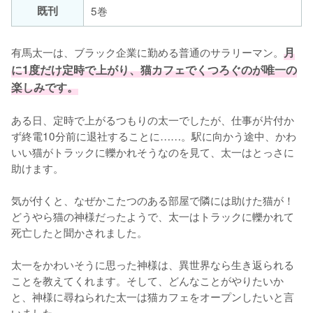
既刊
5巻
有馬太一は、ブラック企業に勤める普通のサラリーマン。
月
に1度だけ定時で上がり、猫カフェでくつろぐのが唯一の
楽しみです。
ある日、定時で上がるつもりの太一でしたが、仕事が片付か
ず終電10分前に退社することに……。駅に向かう途中、かわ
いい猫がトラックに轢かれそうなのを見て、太一はとっさに
助けます。

気が付くと、なぜかこたつのある部屋で隣には助けた猫が！
どうやら猫の神様だったようで、太一はトラックに轢かれて
死亡したと聞かされました。

太一をかわいそうに思った神様は、異世界なら生き返られる
ことを教えてくれます。そして、どんなことがやりたいか
と、神様に尋ねられた太一は猫カフェをオープンしたいと言
いました。
