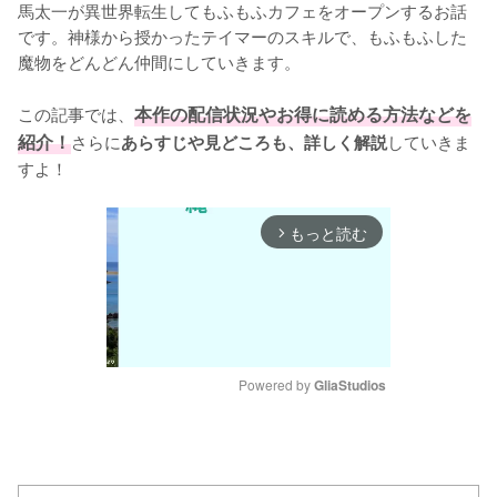
馬太一が異世界転生してもふもふカフェをオープンするお話
です。神様から授かったテイマーのスキルで、もふもふした
魔物をどんどん仲間にしていきます。

この記事では、
本作の配信状況やお得に読める方法などを
紹介！
さらに
していきま
あらすじや見どころも、詳しく解説
すよ！
もっと読む
arrow_forward_ios
Powered by 
GliaStudios
M
u
t
e