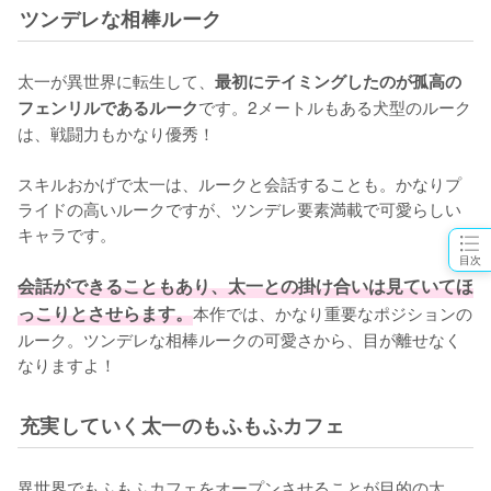
ツンデレな相棒ルーク
太一が異世界に転生して、
最初にテイミングしたのが孤高の
です。2メートルもある犬型のルーク
フェンリルであるルーク
は、戦闘力もかなり優秀！

スキルおかげで太一は、ルークと会話することも。かなりプ
ライドの高いルークですが、ツンデレ要素満載で可愛らしい
キャラです。

目次
会話ができることもあり、太一との掛け合いは見ていてほ
っこりとさせらます。
本作では、かなり重要なポジションの
ルーク。ツンデレな相棒ルークの可愛さから、目が離せなく
なりますよ！
充実していく太一のもふもふカフェ
異世界でもふもふカフェをオープンさせることが目的の太