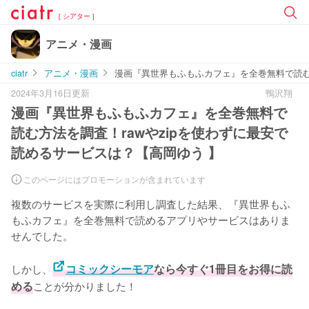
[ シアター ]
アニメ・漫画
ciatr
アニメ・漫画
漫画『異世界もふもふカフェ』を全巻無料で読む方
2024年3月16日更新
鴨沢翔
漫画『異世界もふもふカフェ』を全巻無料で
読む方法を調査！rawやzipを使わずに最安で
読めるサービスは？【高岡ゆう 】
このページにはプロモーションが含まれています
複数のサービスを実際に利用し調査した結果、『異世界もふ
もふカフェ』を全巻無料で読めるアプリやサービスはありま
せんでした。
しかし、
コミックシーモア
なら今すぐ1冊目をお得に読
める
ことが分かりました！