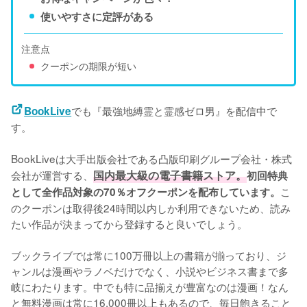
使いやすさに定評がある
注意点
クーポンの期限が短い
でも『最強地縛霊と霊感ゼロ男』を配信中で
BookLive
す。
BookLiveは大手出版会社である凸版印刷グループ会社・株式
会社が運営する、
国内最大級の電子書籍ストア。
初回特典
こ
として全作品対象の70％オフクーポンを配布しています。
のクーポンは取得後24時間以内しか利用できないため、読み
たい作品が決まってから登録すると良いでしょう。
ブックライブでは常に100万冊以上の書籍が揃っており、ジ
ャンルは漫画やラノベだけでなく、小説やビジネス書まで多
岐にわたります。中でも特に品揃えが豊富なのは漫画！なん
と無料漫画は常に16,000冊以上もあるので、毎日飽きること