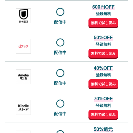
600円OFF
登録無料
配信中
無料で試し読み
50%OFF
登録無料
配信中
無料で試し読み
40%OFF
登録無料
配信中
無料で試し読み
70%OFF
登録無料
配信中
無料で試し読み
50%還元