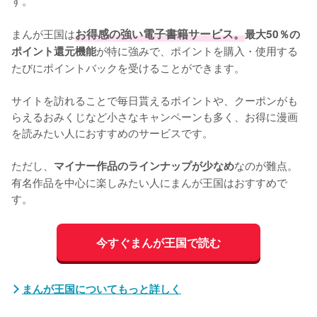
す。
まんが王国は
お得感の強い電子書籍サービス。
最大50％の
が特に強みで、ポイントを購入・使用する
ポイント還元機能
たびにポイントバックを受けることができます。
サイトを訪れることで毎日貰えるポイントや、クーポンがも
らえるおみくじなど小さなキャンペーンも多く、お得に漫画
を読みたい人におすすめのサービスです。
ただし、
なのが難点。
マイナー作品のラインナップが少なめ
有名作品を中心に楽しみたい人にまんが王国はおすすめで
す。
今すぐまんが王国で読む
まんが王国についてもっと詳しく