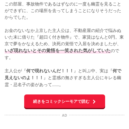
この部屋、事故物件であるはずなのに一度も幽霊を見ること
ができずに、この場所を去ってしまうことになりそうだった
からでした。

お金のないなか上京した主人公は、不動産屋の紹介で悩みぬ
いた末に借りた『超曰く付き物件』で、家賃はなんと0円。東
京で夢をかなえるため、決死の覚悟で入居を決めましたが、
いざ現れないとその覚悟を一笑された気がしていた
ので
す。

主人公が『
』と叫ぶ中、実は『
何で現れないんだ！！！
何で
』と霊感の無さすぎる主人公にキレる幽
見えないのよ！！！
霊・忌名子の姿があって......。
続きをコミックシーモアで読む
AD