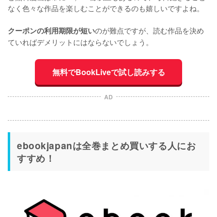
なく色々な作品を楽しむことができるのも嬉しいですよね。
のが難点ですが、読む作品を決め
クーポンの利用期限が短い
ていればデメリットにはならないでしょう。
無料でBookLiveで試し読みする
AD
ebookjapanは全巻まとめ買いする人にお
すすめ！