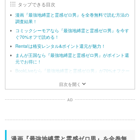
タップできる目次
漫画『最強地縛霊と霊感ゼロ男』を全巻無料で読む方法の
調査結果！
コミックシーモアなら『最強地縛霊と霊感ゼロ男』を今す
ぐ70%オフで読める！
Renta!は格安レンタル&ポイント還元が魅力！
まんが王国なら『最強地縛霊と霊感ゼロ男』がポイント還
元でお得に！
BookLiveなら『最強地縛霊と霊感ゼロ男』が70%オフクー
ポンでお得に！
目次を開く
AD
漫画『最強地縛霊と霊感ゼロ男』を全巻無