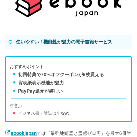
使いやすい！機能性が魅力の電子書籍サービス
おすすめポイント
初回特典で70%オフクーポンが6枚貰える
背表紙表示機能が魅力
PayPay還元が嬉しい
注意点
ビジネス書・雑誌は少なめ
では『最強地縛霊と霊感ゼロ男』を最大6冊半
ebookjapan