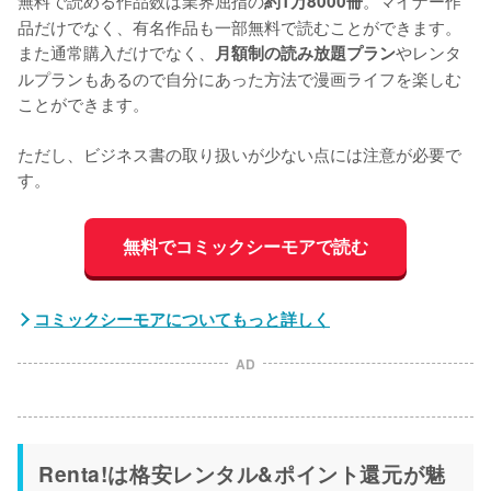
約1万8000冊
品だけでなく、有名作品も一部無料で読むことができます。
また通常購入だけでなく、
やレンタ
月額制の読み放題プラン
ルプランもあるので自分にあった方法で漫画ライフを楽しむ
ことができます。
ただし、ビジネス書の取り扱いが少ない点には注意が必要で
す。
無料でコミックシーモアで読む
コミックシーモアについてもっと詳しく
AD
Renta!は格安レンタル&ポイント還元が魅