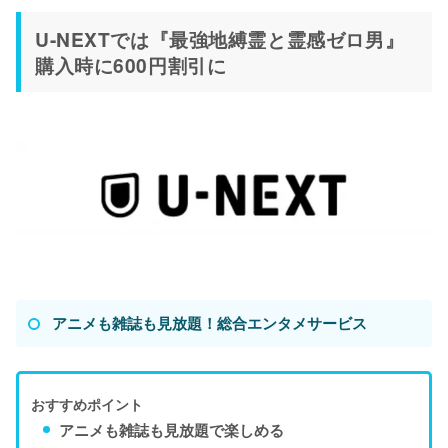
U-NEXTでは『最強地縛霊と霊感ゼロ男』
購入時に600円割引に
アニメも雑誌も見放題！総合エンタメサービス
おすすめポイント
アニメも雑誌も見放題で楽しめる