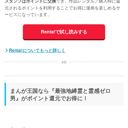
でき、作品レンタル／購入時に還
スタンプはポイントに交換
元されるポイントを利用することでお得に漫画を楽しめるサ
ービスになっています。
Renta!で試し読みする
Renta!についてもっと詳しく
AD
まんが王国なら『最強地縛霊と霊感ゼロ
男』がポイント還元でお得に！