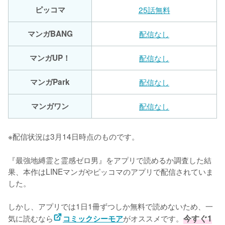
ピッコマ
25話無料
マンガBANG
配信なし
マンガUP！
配信なし
マンガPark
配信なし
マンガワン
配信なし
※配信状況は3月14日時点のものです。
『最強地縛霊と霊感ゼロ男』をアプリで読めるか調査した結
果、本作はLINEマンガやピッコマのアプリで配信されていま
した。

しかし、アプリでは1日1冊ずつしか無料で読めないため、一
気に読むなら
がオススメです。
今すぐ1
コミックシーモア