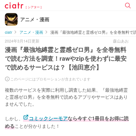
[ シアター ]
アニメ・漫画
ciatr
アニメ・漫画
漫画『最強地縛霊と霊感ゼロ男』を全巻無料で読
2024年3月14日更新
森山あお
漫画『最強地縛霊と霊感ゼロ男』を全巻無料
で読む方法を調査！rawやzipを使わずに最安
で読めるサービスは？【池田恵介】
このページにはプロモーションが含まれています
複数のサービスを実際に利用し調査した結果、『最強地縛霊
と霊感ゼロ男』を全巻無料で読めるアプリやサービスはあり
ませんでした。
しかし、
コミックシーモア
なら今すぐ1冊目をお得に読
める
ことが分かりました！