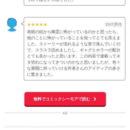
30代男性
表紙の絵から幽霊に怖がっているのかと思ったら、
他のことに怖がっていることを知ってとても笑えま
した。ストーリーが流れるような形で進んでいくの
で、スラスラ読めましたし、ギャグとホラーの配分
とても良かったと思います。この内容で連載ってネ
タ切れになってきついのかなと思いましたが、色々
な展開に持っていける作者さんのアイディアの多さ
に驚きました。
無料でコミックシーモアで読む
AD