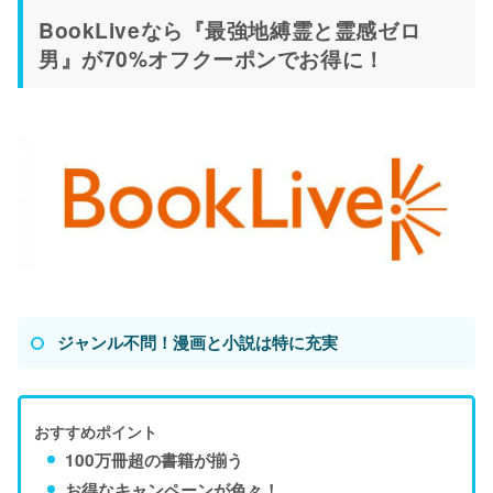
BookLiveなら『最強地縛霊と霊感ゼロ
男』が70%オフクーポンでお得に！
ジャンル不問！漫画と小説は特に充実
おすすめポイント
100万冊超の書籍が揃う
お得なキャンペーンが色々！