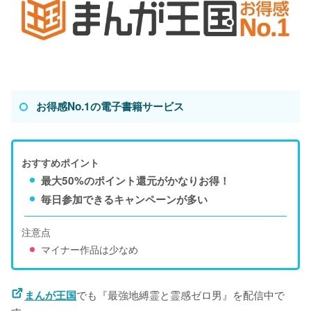
お得感No.1の電子書籍サービス
おすすめポイント
最大50%のポイント還元がかなりお得！
毎日参加できるキャンペーンが多い
注意点
マイナー作品は少なめ
でも『最強地縛霊と霊感ゼロ男』を配信中で
まんが王国