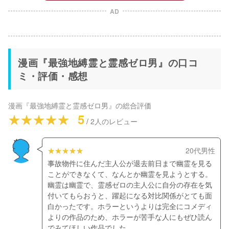
AD
漫画『最強地縛霊と霊感ゼロ男』の口コ
ミ・評価・感想
漫画『最強地縛霊と霊感ゼロ男』
の総合評価
5
/
2
人のレビュー
20代男性
事故物件に住んだ主人公が退去前日まで幽霊を見る
ことができなくて、なんとか幽霊を見ようとする。
幽霊は幽霊で、霊感ゼロの主人公に自分の存在を気
付いてもらおうと、躍起になる対比関係がとても面
白かったです。ホラーというよりは完全にコメディ
よりの作品のため、ホラーが苦手な人にもぜひ読ん
でみてほしい作品でした。