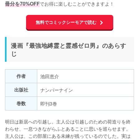
冊分を70%OFF
でお得に楽しむことができますよ！
無料でコミックシーモアで読む
漫画『最強地縛霊と霊感ゼロ男』のあらす
じ
作者
池田恵介
出版社
ナンバーナイン
巻数
即刊3巻
明日は新居への引越し。主人公は引越しのための荷造りを終
わらせ、一息つきながらふとあることに思いを巡らせます。
主人公は、この部屋にある未練が残っているのでした。実は