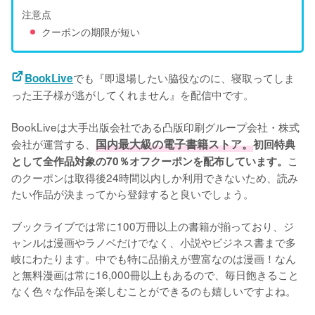
注意点
クーポンの期限が短い
でも『即退場したい脇役なのに、寝取ってしま
BookLive
った王子様が逃がしてくれません』を配信中です。
BookLiveは大手出版会社である凸版印刷グループ会社・株式
会社が運営する、
国内最大級の電子書籍ストア。
初回特典
こ
として全作品対象の70％オフクーポンを配布しています。
のクーポンは取得後24時間以内しか利用できないため、読み
たい作品が決まってから登録すると良いでしょう。
ブックライブでは常に100万冊以上の書籍が揃っており、ジ
ャンルは漫画やラノベだけでなく、小説やビジネス書まで多
岐にわたります。中でも特に品揃えが豊富なのは漫画！なん
と無料漫画は常に16,000冊以上もあるので、毎日飽きること
なく色々な作品を楽しむことができるのも嬉しいですよね。