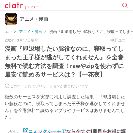
[ シアター ]
アニメ・漫画
ciatr
アニメ・漫画
漫画『即退場したい脇役なのに、寝取ってしまっ
2024年3月17日更新
中野ユウ
漫画『即退場したい脇役なのに、寝取ってし
まった王子様が逃がしてくれません』を全巻
無料で読む方法を調査！rawやzipを使わずに
最安で読めるサービスは？【一花夜】
このページにはプロモーションが含まれています
複数のサービスを実際に利用し調査した結果、『即退場した
い脇役なのに、寝取ってしまった王子様が逃がしてくれませ
ん』を全巻無料で読めるアプリやサービスはありませんでし
た。
しかし、
コミックシーモア
なら今すぐ1冊目をお得に読