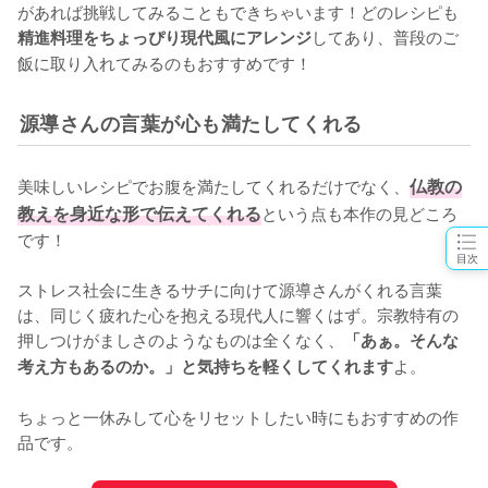
があれば挑戦してみることもできちゃいます！どのレシピも
してあり、普段のご
精進料理をちょっぴり現代風にアレンジ
飯に取り入れてみるのもおすすめです！
源導さんの言葉が心も満たしてくれる
美味しいレシピでお腹を満たしてくれるだけでなく、
仏教の
教えを身近な形で伝えてくれる
という点も本作の見どころ
です！

目次
ストレス社会に生きるサチに向けて源導さんがくれる言葉
は、同じく疲れた心を抱える現代人に響くはず。宗教特有の
押しつけがましさのようなものは全くなく、
「あぁ。そんな
よ。

考え方もあるのか。」と気持ちを軽くしてくれます
ちょっと一休みして心をリセットしたい時にもおすすめの作
品です。