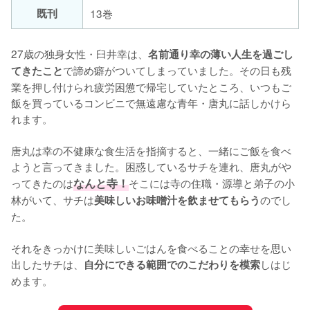
既刊
13巻
27歳の独身女性・臼井幸は、
名前通り幸の薄い人生を過ごし
で諦め癖がついてしまっていました。その日も残
てきたこと
業を押し付けられ疲労困憊で帰宅していたところ、いつもご
飯を買っているコンビニで無遠慮な青年・唐丸に話しかけら
れます。

唐丸は幸の不健康な食生活を指摘すると、一緒にご飯を食べ
ようと言ってきました。困惑しているサチを連れ、唐丸がや
ってきたのは
なんと寺！
そこには寺の住職・源導と弟子の小
林がいて、サチは
のでし
美味しいお味噌汁を飲ませてもらう
た。

それをきっかけに美味しいごはんを食べることの幸せを思い
出したサチは、
しはじ
自分にできる範囲でのこだわりを模索
めます。