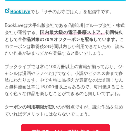
でも『サチのお寺ごはん』を配信中です。
BookLive
BookLiveは大手出版会社である凸版印刷グループ会社・株式
会社が運営する、
国内最大級の電子書籍ストア。
初回特典
こ
として全作品対象の70％オフクーポンを配布しています。
のクーポンは取得後24時間以内しか利用できないため、読み
たい作品が決まってから登録すると良いでしょう。
ブックライブでは常に100万冊以上の書籍が揃っており、ジ
ャンルは漫画やラノベだけでなく、小説やビジネス書まで多
岐にわたります。中でも特に品揃えが豊富なのは漫画！なん
と無料漫画は常に16,000冊以上もあるので、毎日飽きること
なく色々な作品を楽しむことができるのも嬉しいですよね。
のが難点ですが、読む作品を決め
クーポンの利用期限が短い
ていればデメリットにはならないでしょう。