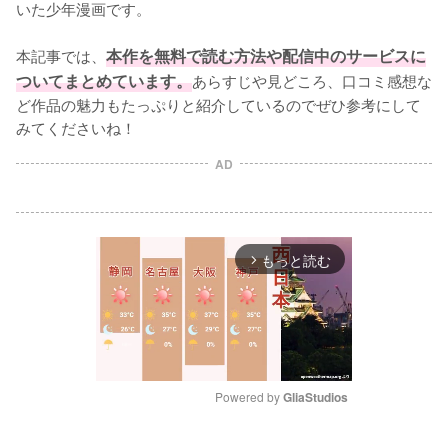
いた少年漫画です。

本記事では、
本作を無料で読む方法や配信中のサービスに
ついてまとめています。
あらすじや見どころ、口コミ感想な
ど作品の魅力もたっぷりと紹介しているのでぜひ参考にして
みてくださいね！
AD
もっと読む
arrow_forward_ios
Powered by 
GliaStudios
M