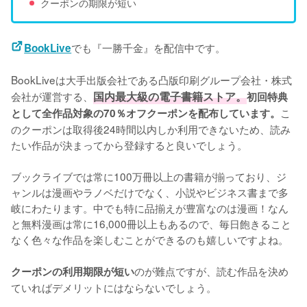
クーポンの期限が短い
でも『一勝千金』を配信中です。
BookLive
BookLiveは大手出版会社である凸版印刷グループ会社・株式
会社が運営する、
国内最大級の電子書籍ストア。
初回特典
こ
として全作品対象の70％オフクーポンを配布しています。
のクーポンは取得後24時間以内しか利用できないため、読み
たい作品が決まってから登録すると良いでしょう。
ブックライブでは常に100万冊以上の書籍が揃っており、ジ
ャンルは漫画やラノベだけでなく、小説やビジネス書まで多
岐にわたります。中でも特に品揃えが豊富なのは漫画！なん
と無料漫画は常に16,000冊以上もあるので、毎日飽きること
なく色々な作品を楽しむことができるのも嬉しいですよね。
のが難点ですが、読む作品を決め
クーポンの利用期限が短い
ていればデメリットにはならないでしょう。