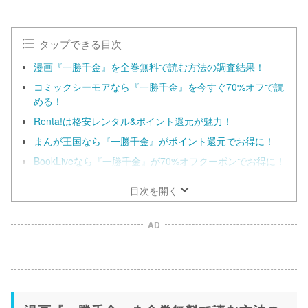
u
t
e
タップできる目次
漫画『一勝千金』を全巻無料で読む方法の調査結果！
コミックシーモアなら『一勝千金』を今すぐ70%オフで読
める！
Renta!は格安レンタル&ポイント還元が魅力！
まんが王国なら『一勝千金』がポイント還元でお得に！
BookLiveなら『一勝千金』が70%オフクーポンでお得に！
目次を開く
AD