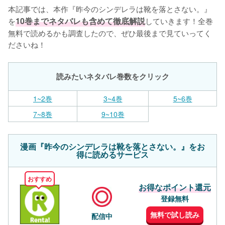
本記事では、本作『昨今のシンデレラは靴を落とさない。』
を
10巻までネタバレも含めて徹底解説
していきます！全巻
無料で読めるかも調査したので、ぜひ最後まで見ていってく
ださいね！
読みたいネタバレ巻数をクリック
1~2巻
3~4巻
5~6巻
7~8巻
9~10巻
漫画『昨今のシンデレラは靴を落とさない。』をお
得に読めるサービス
おすすめ
お得なポイント還元
登録無料
無料で試し読み
配信中