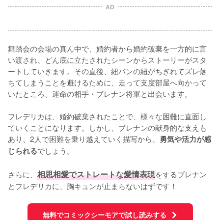
AD
舞踏会の会場の真ん中で、婚約者から婚約破棄を一方的に言
い渡され、どん底に立たされたシーンからストーリーがスタ
ートしていきます。その直後、紐パンの紐がちぎれてズレ落
ちてしまうことを避けるために、走って支度部屋へ向かって
いたところ、運命の相手・ブレナン将軍と出会います。

フレデリカは、婚約破棄されたことで、様々な困難に直面し
ていくことになります。しかし、ブレナンの献身的な支えも
あり、2人で困難を乗り越えていく描写から、
勇気や活力が感
でしょう。

じられる
さらに、
相思相愛でストレートな愛情表現
をするブレナン
とフレデリカに、胸キュンが止まらないはずです！
無料でコミックシーモアで試し読みする