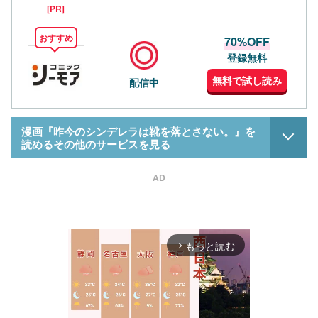
[PR]
おすすめ
70%OFF
登録無料
無料で試し読み
配信中
漫画『昨今のシンデレラは靴を落とさない。』を
読めるその他のサービスを見る
AD
もっと読む
arrow_forward_ios