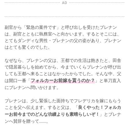
AD
副官から「緊急の案件です」と呼び出しを受けたブレナン
は、副官とともに執務室へと向かいます。するとそこには、
とてもダンディな男性・ブレナンの父の姿があり、ブレナン
はとても驚くのでした。

なぜなら、ブレナンの父は、王都での生活は飽きたと、田舎
で隠居暮らしを始めてから、今までいくらブレナンが呼び出
しても王都へ来ることはなかったからでした。そんな中、父
は開口一番「
フォルカーお前嫁を貰うのか？
」と単刀直入
にブレナンへ問いかけます。

ブレナンは、少し緊張した面持ちでフレデリカを嫁にもらう
ことを父へ伝えます。すると父は、「
良くやった！フォルカ
」とブレナ
ーお前今までのどんな功績よりも素晴らしいぞ！
ンへ賛辞を贈って......。