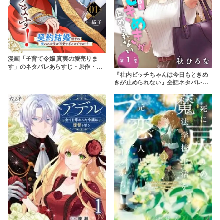
漫画「子育て令嬢 真実の愛売りま
す」のネタバレあらすじ・原作・無
『社内ビッチちゃんは今日もときめ
料配信情報 rawで読むのはやめよう
きが止められない』全話ネタバレあ
【縞子】
らすじ&無料配信情報！rawやhitomi
を使わずに安全に読もう