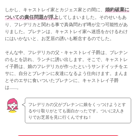
しかし、キャストレイ家とカジェス家との間に、
婚約破棄に
ついての責任問題が浮上
してしまいました。そのせいもあ
り、フレデリカと関わる事で真偽問わず噂が立つ可能性があ
りました。ブレナンは、キャストレイ家へ迷惑をかけるわけ
にはいかないと、お芝居の誘いも断念するのでした。

そんな中、フレデリカの父・キャストレイ子爵は、ブレナン
のもとを訪れ、ランチに誘い出します。そこで、キャストレ
イ子爵は、娘のフレデリカが作ったというサンドイッチをエ
サに、自分とブレナンに友達になるよう仕向けます。まんま
とそのエサに食いついたブレナンに、キャストレイ子爵
は......。
フレデリカの父がブレナンに娘をくっつけようとす
るやり取りがとても面白かったです。ついに2人き
りでお芝居を見に行くんですね！