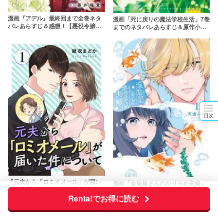
漫画『アデル』最終回まで全巻ネタ
漫画「死に戻りの魔法学校生活」7巻
バレあらすじ＆感想！【悪役令嬢の
までのネタバレあらすじ＆原作小説
復讐劇】
の結末を解説！rawを使わず無料で
読む方法は？
目次
『元夫から「ロミオメール」が届い
漫画『金魚屋さんのかりそめ夫婦』
た件について』は無料で読める？ネ
全話ネタバレあらすじ＆感想！【契
Renta!でお得に読む
タバレあらすじ＆感想！hitomiやraw
約結婚した旦那にガチ恋】
は危険
AD