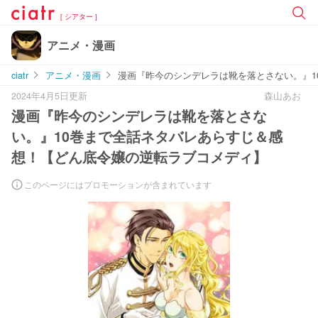
[ シアター ]
アニメ・漫画
ciatr
アニメ・漫画
漫画『昨今のシンデレラは靴を落とさない。』1
2024年4月5日更新
森山あお
漫画『昨今のシンデレラは靴を落とさな
い。』10巻まで全話ネタバレあらすじ＆感
想！【どん底令嬢の逆転ラブコメディ】
このページにはプロモーションが含まれています