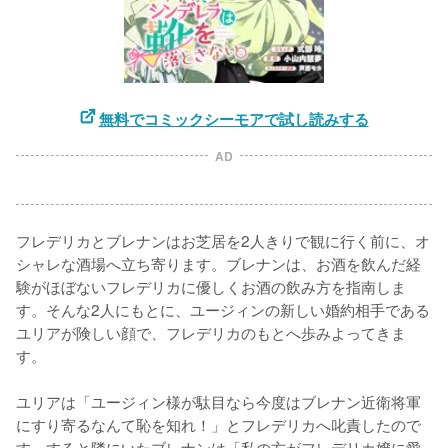
無料でコミックシーモアで試し読みする
AD
フレデリカとブレナンはお芝居を2人きりで観に行く前に、オ
シャレな酒場へ立ち寄ります。ブレナンは、お酒を飲んだ経
験がほぼないフレデリカに優しくお酒の飲み方を指南しま
す。そんな2人にもとに、ユージィンの新しい婚約相手である
ユリアが険しい顔で、フレデリカのもとへ歩みよってきま
す。

ユリアは「ユージィン様が駄目なら今度はブレナン近衛将軍
にすり寄るなんて恥を知れ！」とフレデリカへ叱責したので
す。すると隣にいたブレナンは「私の方がフレデリカ嬢に愛