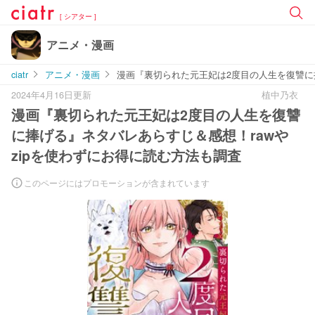
[ シアター ]
アニメ・漫画
ciatr
アニメ・漫画
漫画『裏切られた元王妃は2度目の人生を復讐に捧
2024年4月16日更新
植中乃衣
漫画『裏切られた元王妃は2度目の人生を復讐
に捧げる』ネタバレあらすじ＆感想！rawや
zipを使わずにお得に読む方法も調査
このページにはプロモーションが含まれています