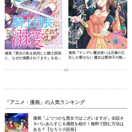
漫画『ヤンデレ魔法使いは石像の乙
漫画『悪女の私を処刑した騎士団長
女しか愛せない 魔女は愛弟子の熱い
に、なぜか溺愛されてます』を全巻
口づけでとける』最新話まで全話ネ
無料で読む方法を調査！rawやzipを
タバレあらすじ＆感想！可愛かった
使わずに最安で読めるサービスは？
AD
弟子がヤンデレ領主に！？
【ゆきのななみ】
「アニメ・漫画」の人気ランキング
漫画「ふつつかな悪女ではございますが」全話ネ
タバレあらすじ＆感想を紹介！無料で読む方法は
ある？【なろう小説発】