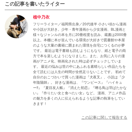
この記事を書いたライター
植中乃衣
フリーライター／福岡県出身／20代後半 小さい頃から漫画
や小説が大好き。少年・青年漫画から少女漫画、BL漫画と
様々なジャンルの本を月に20冊程度を読み、蔵書は2000冊
以上。本棚に本が並んでいる環境が大好きで図書館や本屋
のような大量の書籍に囲まれた環境を自宅につくるのが夢
です。 最近は電子書籍も読むようにもなり、紙と電子の両
方で本を楽しむようになりました。また、お気に入りの漫
画がアニメ化、映画化された時は必ずチェックしていま
す。 最近の悩みは世の中にあふれる素晴らしい作品たちを
全て読むには人生の時間が全然足りないことです。 初めて
自分のおこづかいで買った漫画は『犬夜叉』、小説は『少
年陰陽師』。 好きな漫画は、『ワンピース』『ハイキュ
ー‼』『夏目友人帳』『消えた初恋』『囀る鳥は羽ばたかな
い』『作りたい女と食べたい女』など。 漫画、アニメ作品
の魅力を多くの人に伝えられるような記事の執筆をしてい
きます！
この記事に関して報告する