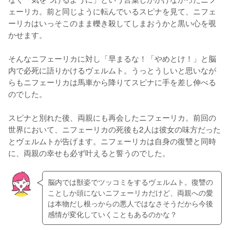
ェーリカ。前と同じように転んでいるスピナを見て、ニフェ
ーリカはいっそこのまま轢き殺してしまおうかと黒い心を覗
かせます。

そんなニフェーリカに対し「早まるな！「やめとけ！」と脳
内で必死に語りかけるヴェルムト。うっとうしいと思いなが
らもニフェーリカは馬車から降りてスピナに手を差し伸べる
のでした。

スピナと別れた後、両親にも再会したニフェーリカ。前回の
世界において、ニフェーリカの死後も2人は彼女の味方だった
とヴェルムトが告げます。ニフェーリカは自身の復讐と同時
に、両親の幸せも必ず叶えると誓うのでした。
脳内では獣姿でツッコミをするヴェルムト。復讐の
ことしか頭にないニフェーリカだけど、両親への愛
は本物だし根っからの悪人ではなさそうだから今後
感情が変化していくこともあるのかな？