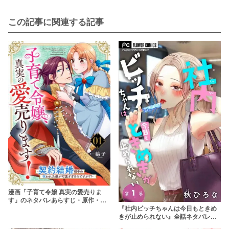
この記事に関連する記事
漫画「子育て令嬢 真実の愛売りま
す」のネタバレあらすじ・原作・無
『社内ビッチちゃんは今日もときめ
料配信情報 rawで読むのはやめよう
きが止められない』全話ネタバレあ
【縞子】
らすじ&無料配信情報！rawやhitomi