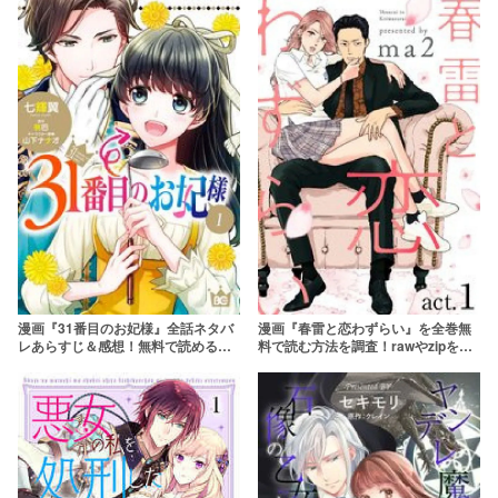
を使わずに安全に読もう
漫画『31番目のお妃様』全話ネタバ
漫画『春雷と恋わずらい』を全巻無
レあらすじ＆感想！無料で読める？
料で読む方法を調査！rawやzipを使
rawやpdfはやめよう
わずに最安で読めるサービスは？
【ma2】