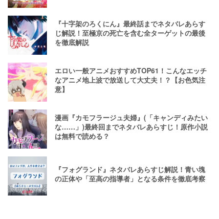
『十字架のろくにん』最終話までネタバレあらす
じ解説！至極京の死亡を含む全ターゲットの最後
を徹底解説
エロい一般アニメおすすめTOP61！こんなエッチ
なアニメ地上波で放送して大丈夫！？【お色気注
意】
漫画『カモフラージュ夫婦』(「キャンディみたい
な……」)最終回までネタバレあらすじ！原作小説
は無料で読める？
『フォグランド』ネタバレあらすじ解説！青い塊
の正体や「至高の指導者」となる条件を徹底考察