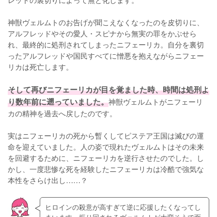
神獣ヴェルムトのお告げが聞こえなくなったのを皮切りに、
アルフレッドやその愛人・スピナから無実の罪をかぶせら
れ、最終的に処刑されてしまったニフェーリカ。自分を裏切
ったアルフレッドや国民すべてに憎悪を抱えながらニフェー
リカは死亡します。

そして再びニフェーリカが目を覚ました時、時間は処刑よ
り数年前に遡っていました。
神獣ヴェルムトがニフェーリ
カの精神を過去へ戻したのです。

実はニフェーリカの死から暫くしてピステア王国は滅びの運
命を迎えていました。人の姿で現れたヴェルムトはその未来
を回避するために、ニフェーリカを逆行させたのでした。し
かし、一度悲惨な死を経験したニフェーリカは冷酷で強気な
本性をさらけ出し……？
ヒロインの殺意が高すぎて逆に応援したくなってし