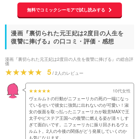
無料でコミックシーモアで試し読みする
漫画『裏切られた元王妃は2度目の人生を
復讐に捧げる』の口コミ・評価・感想
漫画『裏切られた元王妃は2度目の人生を復讐に捧げる』
の総合評
価
5
/
2
人のレビュー
10代女性
ヴェルムトの行動がニフェーリカの死の一端になっ
ているせいで彼女に強気に出れないのが可愛い！淑
女の仮面を取っ払ったニフェーリカが殺意MAXで王
太子やピステア王国への復讐に燃える姿が清々しす
ぎて面白いです。ニフェーリカに振り回されるヴェ
ルムト。2人の今後の関係がどう発展していくのか
も気になります。