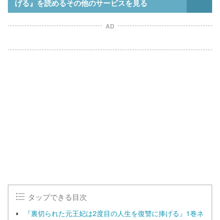
げる』を読めるその他のサービスを見る
AD
L
o
/
U
a
n
d
m
e
u
d
t
:
e
1
0
0
.
0
0
%
タップできる目次
『裏切られた元王妃は2度目の人生を復讐に捧げる』1巻ネ