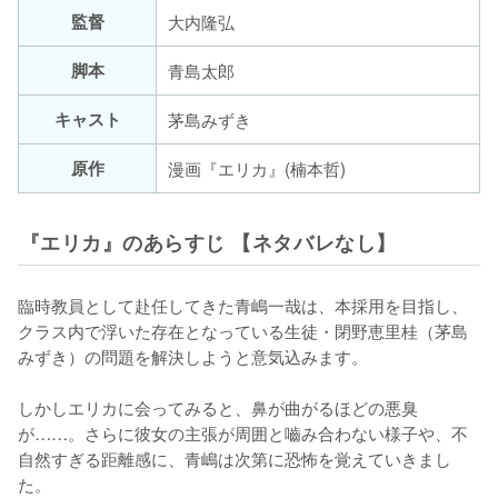
監督
大内隆弘
脚本
青島太郎
キャスト
茅島みずき
原作
漫画『エリカ』(楠本哲)
『エリカ』のあらすじ 【ネタバレなし】
臨時教員として赴任してきた青嶋一哉は、本採用を目指し、
クラス内で浮いた存在となっている生徒・閉野恵里桂（茅島
みずき）の問題を解決しようと意気込みます。

しかしエリカに会ってみると、鼻が曲がるほどの悪臭
が……。さらに彼女の主張が周囲と嚙み合わない様子や、不
自然すぎる距離感に、青嶋は次第に恐怖を覚えていきまし
た。
