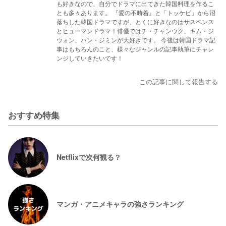
も好きなので、自分でドラマに出てきた韓国料理を作るこ
とも多々あります。 『愛の不時着』と「トッケビ」から沼
落ちした韓国ドラマですが、とくに好きなのはサスペンス
とヒューマンドラマ！俳優ではチ・チャンウク、キム・ジ
ウォン、ハン・ジミンが大好きです。 今後は韓国ドラマ記
事はもちろんのこと、様々なジャンルの記事執筆にチャレ
ンジしていきたいです！
この記事に関して報告する
おすすめ特集
Netflixで次何観る？
マンガ・アニメキャラの強さランキング