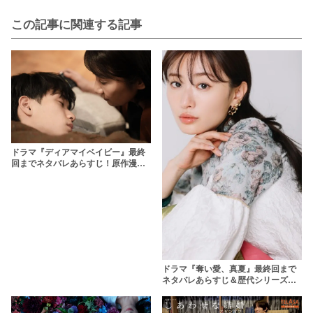
この記事に関連する記事
ドラマ『ディアマイベイビー』最終
回までネタバレあらすじ！原作漫画
と結末が違う？狂愛の向かった先
は⋯⋯
ドラマ『奪い愛、真夏』最終回まで
ネタバレあらすじ＆歴代シリーズも
復習！タイムリープ愛憎劇の結末は