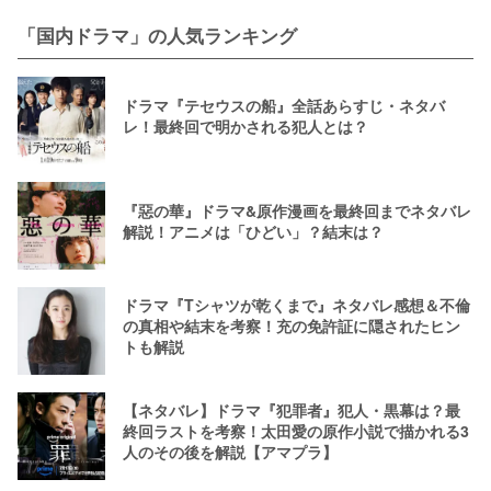
「国内ドラマ」の人気ランキング
ドラマ『テセウスの船』全話あらすじ・ネタバ
レ！最終回で明かされる犯人とは？
『惡の華』ドラマ&原作漫画を最終回までネタバレ
解説！アニメは「ひどい」？結末は？
ドラマ『Tシャツが乾くまで』ネタバレ感想＆不倫
の真相や結末を考察！充の免許証に隠されたヒン
トも解説
【ネタバレ】ドラマ『犯罪者』犯人・黒幕は？最
終回ラストを考察！太田愛の原作小説で描かれる3
人のその後を解説【アマプラ】