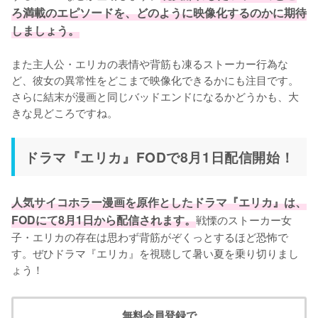
ろ満載のエピソードを、どのように映像化するのかに期待
しましょう。
また主人公・エリカの表情や背筋も凍るストーカー行為な
ど、彼女の異常性をどこまで映像化できるかにも注目です。
さらに結末が漫画と同じバッドエンドになるかどうかも、大
きな見どころですね。
ドラマ『エリカ』FODで8月1日配信開始！
人気サイコホラー漫画を原作としたドラマ『エリカ』は、
FODにて8月1日から配信されます。
戦慄のストーカー女
子・エリカの存在は思わず背筋がぞくっとするほど恐怖で
す。ぜひドラマ『エリカ』を視聴して暑い夏を乗り切りまし
ょう！
無料会員登録で