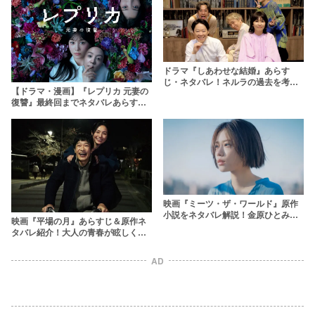
ドラマ『しあわせな結婚』あらす
じ・ネタバレ！ネルラの過去を考
【ドラマ・漫画】『レプリカ 元妻の
察！原作はある？
復讐』最終回までネタバレあらすじ
＆原作の無料配信情報も！整形して
果たす復讐劇の結末は⋯⋯
映画『ミーツ・ザ・ワールド』原作
小説をネタバレ解説！金原ひとみが
映画『平場の月』あらすじ＆原作ネ
恋愛の新境地を描く
タバレ紹介！大人の青春が眩しくて
切ない⋯⋯
AD