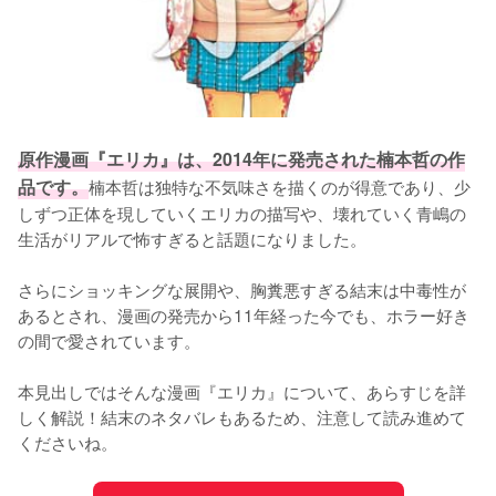
原作漫画『エリカ』は、2014年に発売された楠本哲の作
品です。
楠本哲は独特な不気味さを描くのが得意であり、少
しずつ正体を現していくエリカの描写や、壊れていく青嶋の
生活がリアルで怖すぎると話題になりました。

さらにショッキングな展開や、胸糞悪すぎる結末は中毒性が
あるとされ、漫画の発売から11年経った今でも、ホラー好き
の間で愛されています。

本見出しではそんな漫画『エリカ』について、あらすじを詳
しく解説！結末のネタバレもあるため、注意して読み進めて
くださいね。