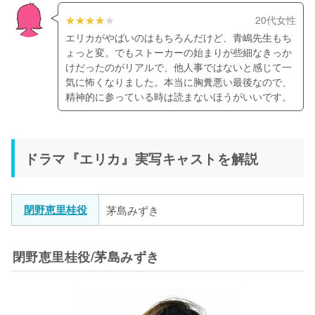
20代女性
エリカがやばいのはもちろんだけど、青嶋先生もち
ょっと変。でもストーカーの始まりが些細なきっか
けだったのがリアルで、他人事ではないと感じて一
気に怖くなりました。本当に胸糞悪い最後なので、
精神的に参っている時は読まないほうがいいです。
ドラマ『エリカ』実写キャストを解説
閉野恵里桂役
茅島みずき
閉野恵里桂役/茅島みずき