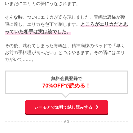
いまだにエリカの夢にうなされます。

そんな時、ついにエリカが姿を現しました。青嶋は恐怖が極
限に達し、エリカを包丁で刺します。
ところがエリカだと思
っていた相手は実は綾でした。
その後、壊れてしまった青嶋は、精神病棟のベッドで「早く
お前の手料理が食べたい」とつぶやきます。その隣にはエリ
カがいて……。
無料会員登録で
70%OFFで読める！
シーモアで無料で試し読みする
AD