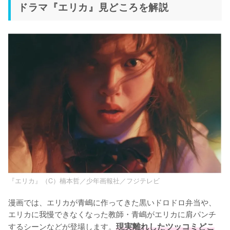
ドラマ『エリカ』見どころを解説
『エリカ』（C）楠本哲／少年画報社／フジテレビ
漫画では、エリカが青嶋に作ってきた黒いドロドロ弁当や、
エリカに我慢できなくなった教師・青嶋がエリカに肩パンチ
するシーンなどが登場します。
現実離れしたツッコミどこ