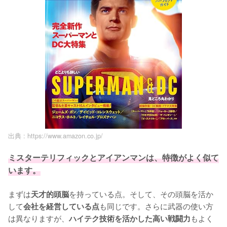
出典 :
https://www.amazon.co.jp/
ミスターテリフィックとアイアンマンは、特徴がよく似て
います。
まずは
を持っている点。そして、その頭脳を活か
天才的頭脳
して
も同じです。さらに武器の使い方
会社を経営している点
は異なりますが、
もよく
ハイテク技術を活かした高い戦闘力