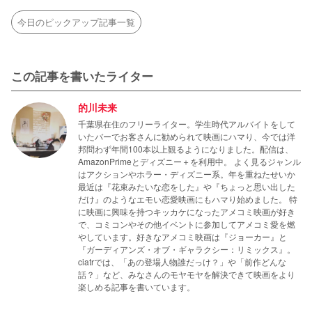
今日のピックアップ記事一覧
この記事を書いたライター
的川未来
千葉県在住のフリーライター。学生時代アルバイトをして
いたバーでお客さんに勧められて映画にハマり、今では洋
邦問わず年間100本以上観るようになりました。配信は、
AmazonPrimeとディズニー＋を利用中。 よく見るジャンル
はアクションやホラー・ディズニー系。年を重ねたせいか
最近は『花束みたいな恋をした』や『ちょっと思い出した
だけ』のようなエモい恋愛映画にもハマり始めました。 特
に映画に興味を持つキッカケになったアメコミ映画が好き
で、コミコンやその他イベントに参加してアメコミ愛を燃
やしています。好きなアメコミ映画は『ジョーカー』と
『ガーディアンズ・オブ・ギャラクシー：リミックス』。
ciatrでは、「あの登場人物誰だっけ？」や「前作どんな
話？」など、みなさんのモヤモヤを解決できて映画をより
楽しめる記事を書いています。