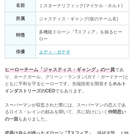
名前
ミスターテリフィック(マイケル・ホルト)
所属
ジャスティス・ギャング(仮のチーム名)
多機能ドローン「Tスフィア」を操るヒー
特徴
ロー
俳優
エディ・ガテギ
ヒーローチーム「ジャスティス・ギャング」の一員
であ
り、ホークガール、グリーン・ランタン(ガイ・ガードナー)と
ともに平和を守るヒーローです。先端技術を開発する
ホルト
でもあります。

インダストリーズのCEO
スーパーマンが収監された際には、スーパーマンの恋人であ
るロイス・レインの頼みを聞いて、共に助けにいく
仲間思い
もありました。

の一面
爆破攻撃、人物
武器は自らが作ったドローン「Tスフィア」。