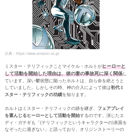
出典 :
https://www.amazon.co.jp/
ミスター・テリフィックことマイケル・ホルトが
ヒーローと
して活動を開始した理由は、彼の妻の事故死に深く関係
し
ています。深い鬱状態に陥ったホルトは、自ら命を絶とうと
していました。しかしその時、神の介入によって彼は
初代ミ
を知ります。

スター・テリフィックの功績
ホルトはミスター・テリフィックの跡を継ぎ、
フェアプレイ
するのです。演じたエ
を重んじるヒーローとして活動を開始
ディ・ガテギも「(テリフィックというキャラクターの)表面を
なぞったに過ぎない」と語っており、オリジンストーリーの