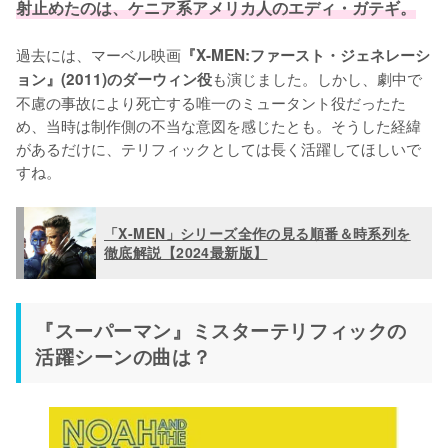
射止めたのは、ケニア系アメリカ人のエディ・ガテギ。
過去には、マーベル映画
『X-MEN:ファースト・ジェネレーシ
も演じました。しかし、劇中で
ョン』(2011)のダーウィン役
不慮の事故により死亡する唯一のミュータント役だったた
め、当時は制作側の不当な意図を感じたとも。そうした経緯
があるだけに、テリフィックとしては長く活躍してほしいで
すね。
「X-MEN」シリーズ全作の見る順番＆時系列を
徹底解説【2024最新版】
『スーパーマン』ミスターテリフィックの
活躍シーンの曲は？