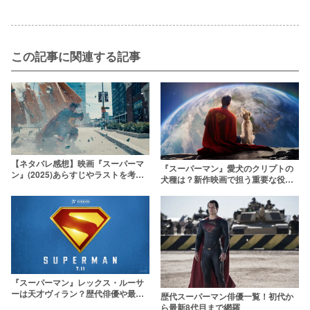
この記事に関連する記事
【ネタバレ感想】映画『スーパーマ
『スーパーマン』愛犬のクリプトの
ン』(2025)あらすじやラストを考
犬種は？新作映画で担う重要な役割
察！ジェームズ・ガンが込めたメッ
や活躍・原作との違いを解説
セージとは
『スーパーマン』レックス・ルーサ
ーは天才ヴィラン？歴代俳優や最新
歴代スーパーマン俳優一覧！初代か
作での活躍をネタバレ解説！
ら最新8代目まで網羅