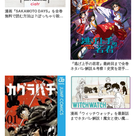
漫画『SAKAMOTO DAYS』を全巻
無料で読む方法は？ぽっちゃり殺し
屋が大活躍
『逃げ上手の若君』最終回まで全巻
ネタバレ解説＆考察！史実を逆手に
取った逃亡譚の結末は
漫画『ウィッチウォッチ』を最新話
までネタバレ解説！魔女と使い魔た
ちの同居コメディ