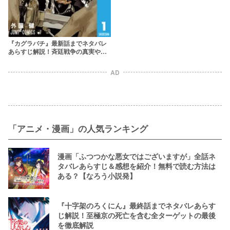
『カグラバチ』最新話までネタバレ
あらすじ解説！斉廷戦争の真実や英
雄・剣聖の正体とは
AD
「アニメ・漫画」の人気ランキング
漫画「ふつつかな悪女ではございますが」全話ネ
タバレあらすじ＆感想を紹介！無料で読む方法は
ある？【なろう小説発】
『十字架のろくにん』最終話までネタバレあらす
じ解説！至極京の死亡を含む全ターゲットの最後
を徹底解説