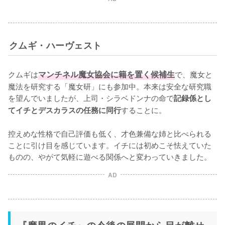
クムギ・ハーヴェスト
クムギは
マンチネル魔女協会に籍を置く候補生
で、魔女と
魔法を研究する「魔女研」にも参加中。本来は安全な研究職
を望んでいましたが、上司・シラベドンナの命で
記録係とし
することに。

てイチとデスカラスの任務に同行
控えめな性格で自己評価も低く、才色兼備な姉と比べられる
ことに引け目を感じています。イチには初めこそ怯えていた
ものの、やがて気軽に遊べる関係へと変わっていきました。
AD
『魔男のイチ』の今後の展開から目が離せ