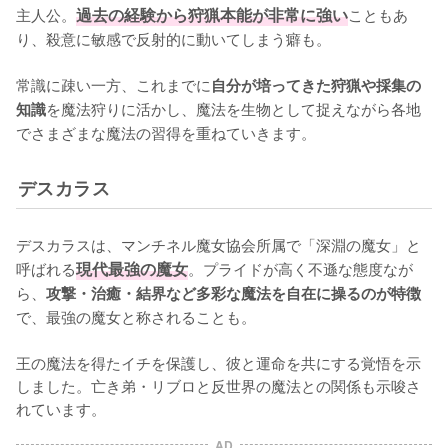
主人公。
過去の経験から狩猟本能が非常に強い
こともあ
り、殺意に敏感で反射的に動いてしまう癖も。

常識に疎い一方、これまでに
自分が培ってきた狩猟や採集の
を魔法狩りに活かし、魔法を生物として捉えながら各地
知識
でさまざまな魔法の習得を重ねていきます。
デスカラス
デスカラスは、マンチネル魔女協会所属で「深淵の魔女」と
呼ばれる
現代最強の魔女
。プライドが高く不遜な態度なが
ら、
攻撃・治癒・結界など多彩な魔法を自在に操るのが特徴
で、最強の魔女と称されることも。

王の魔法を得たイチを保護し、彼と運命を共にする覚悟を示
しました。亡き弟・リブロと反世界の魔法との関係も示唆さ
れています。
AD