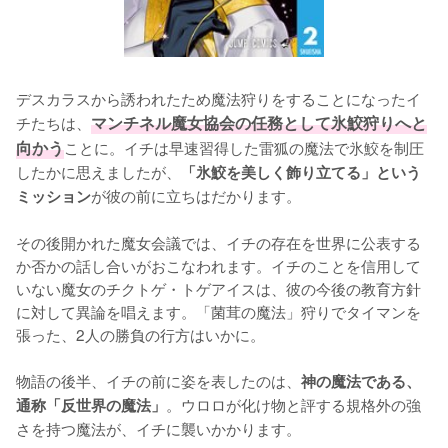
デスカラスから誘われたため魔法狩りをすることになったイ
チたちは、
マンチネル魔女協会の任務として氷鮫狩りへと
向かう
ことに。イチは早速習得した雷狐の魔法で氷鮫を制圧
したかに思えましたが、
「氷鮫を美しく飾り立てる」という
が彼の前に立ちはだかります。

ミッション
その後開かれた魔女会議では、イチの存在を世界に公表する
か否かの話し合いがおこなわれます。イチのことを信用して
いない魔女のチクトゲ・トゲアイスは、彼の今後の教育方針
に対して異論を唱えます。「菌茸の魔法」狩りでタイマンを
張った、2人の勝負の行方はいかに。

物語の後半、イチの前に姿を表したのは、
神の魔法である、
。ウロロが化け物と評する規格外の強
通称「反世界の魔法」
さを持つ魔法が、イチに襲いかかります。