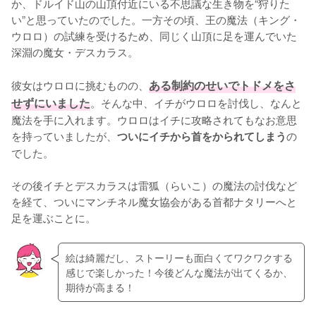
か、ドルイド山の山頂付近にいる不思議な生き物を“狩りた
い”と思っていたのでした。一方その頃、王の魔法（キング・
ウロロ）の試練を受けるため、同じく山頂に足を運んでいた
深淵の魔女・デスカラス。

彼女はウロロに挑むものの、
ある制約のせいでトドメをさ
せずにいました
。そんな中、イチがウロロを討伐し、なんと
魔法を手に入れます。ウロロはイチに攻略されてもなお意思
を持っていましたが、
の
ついにイチから首をかられてしまう
でした。

その後イチとデスカラスは雷狐（らいこ）の魔法の討伐など
を経て、ついにマンチネル魔女協会がある首都ナタリーへと
足を運ぶことに。
絵は綺麗だし、ストーリーも面白くてワクワクする
感じで楽しかった！今後どんな魔法が出てくるか、
期待が高まる！