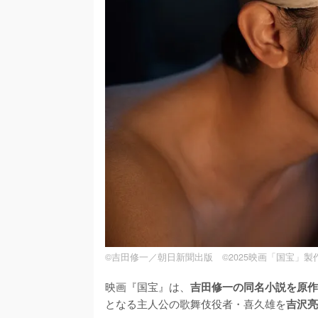
©吉田修一／朝日新聞出版 ©2025映画「国宝」製
映画『国宝』は、
吉田修一の同名小説を原作
となる主人公の歌舞伎役者・喜久雄を
吉沢亮