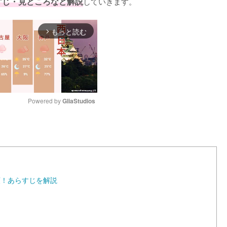
すじ・見どころなど解説
していきます。
もっと読む
arrow_forward_ios
Powered by 
GliaStudios
M
u
t
e
類！あらすじを解説