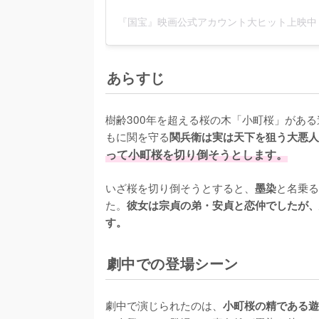
あらすじ
樹齢300年を超える桜の木「小町桜」があ
もに関を守る
関兵衛は実は天下を狙う大悪人
って小町桜を切り倒そうとします。
いざ桜を切り倒そうとすると、
と名乗る
墨染
た。
彼女は宗貞の弟・安貞と恋仲でしたが、
す。
劇中での登場シーン
劇中で演じられたのは、
小町桜の精である遊