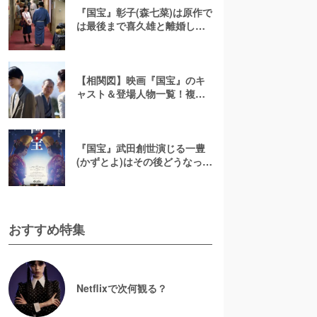
『国宝』彰子(森七菜)は原作で
は最後まで喜久雄と離婚しな
い？映画のその後を解説！
【相関図】映画『国宝』のキ
ャスト＆登場人物一覧！複雑
な関係を整理
『国宝』武田創世演じる一豊
(かずとよ)はその後どうなっ
た？事故の真相や原作との違
いを徹底解説
おすすめ特集
Netflixで次何観る？