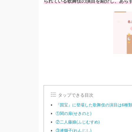
られている歌舞伎の演目を紹介し、あら
タップできる目次
『国宝』に登場した歌舞伎の演目は6種
①関の扉(せきのと)
②二人藤娘(ふじむすめ)
③連獅子(れんじし)