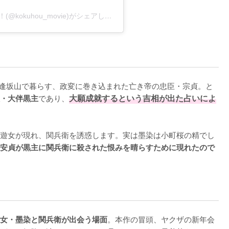
『国宝』映画公式アカウント大ヒット上映中！(@kokuhou_movie)がシェアした投稿
る逢坂山で暮らす、政変に巻き込まれた亡き帝の忠臣・宗貞。と
であり、
大願成就するという吉相が出た占いによ
・大伴黒主
遊女が現れ、関兵衛を誘惑します。実は墨染は小町桜の精でし
安貞が黒主に関兵衛に殺された恨みを晴らすために現れたので
。本作の冒頭、ヤクザの新年会
女・墨染と関兵衛が出会う場面