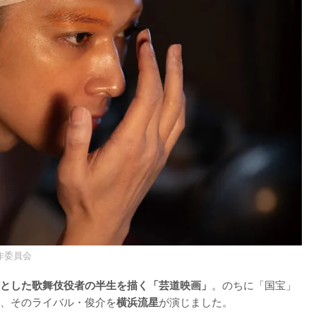
作委員会
。のちに「国宝」
とした歌舞伎役者の半生を描く「芸道映画」
、そのライバル・俊介を
が演じました。

横浜流星