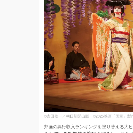
©吉田修一／朝日新聞出版 ©2025映画「国宝」製
邦画の興行収入ランキングを塗り替える大ヒ