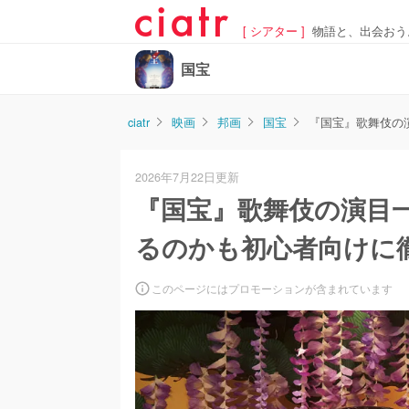
[ シアター ]
物語と、出会おう
国宝
ciatr
映画
邦画
国宝
『国宝』歌舞伎の
2026年7月22日更新
『国宝』歌舞伎の演目
るのかも初心者向けに
このページにはプロモーションが含まれています