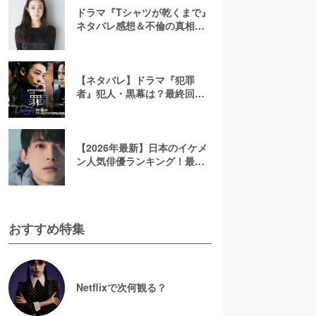
ドラマ『Tシャツが乾くまで』
ネタバレ感想＆不倫の真相や
結末を考察！充の免許証に隠
されたヒントも解説
【ネタバレ】ドラマ『犯罪
者』犯人・黒幕は？最終回ラ
ストを考察！太田愛の原作小
説で描かれる3人のその後を解
説【アマプラ】
【2026年最新】日本のイケメ
ン人気俳優ランキング！最も
かっこいい芸能人は誰？
おすすめ特集
Netflixで次何観る？