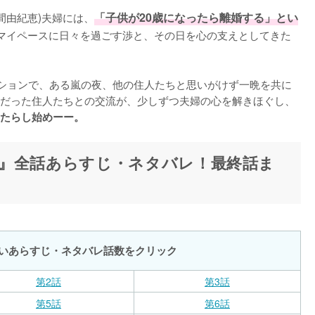
仲間由紀恵)夫婦には、
「子供が20歳になったら離婚する」とい
マイペースに日々を過ごす渉と、その日を心の支えとしてきた
ションで、ある嵐の夜、他の住人たちと思いがけず一晩を共に
だった住人たちとの交流が、少しずつ夫婦の心を解きほぐし、
たらし始めーー。
』全話あらすじ・ネタバレ！最終話ま
いあらすじ・ネタバレ話数をクリック
第2話
第3話
第5話
第6話