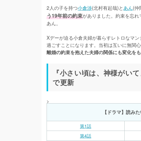
2人の子を持つ
小倉渉
(北村有起哉)と
あん
(
う19年前の約束
がありました。約束を忘れ
あん。

Xデーが迫る小倉夫婦が暮らすレトロなマン
過ごすことになります。当初は互いに無関心
離婚の約束を抱えた夫婦の関係にも変化をも
『小さい頃は、神様がいて
で更新
>
【ドラマ】読みた
第1話
第4話