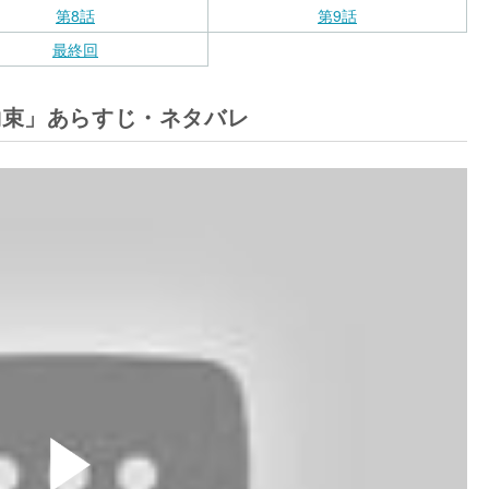
第8話
第9話
最終回
約束」あらすじ・ネタバレ