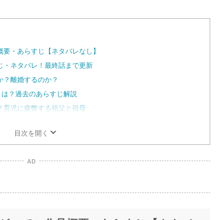
M
u
t
e
概要・あらすじ【ネタバレなし】
じ・ネタバレ！最終話まで更新
か？離婚するのか？
とは？過去のあらすじ解説
？育児に疲弊する祖父と祖母
目次を開く
AD