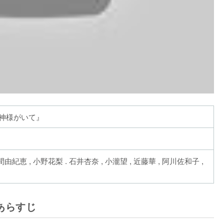
神様がいて』
由紀恵 , 小野花梨 . 石井杏奈 , 小瀧望 , 近藤華 , 阿川佐和子 ,
あらすじ