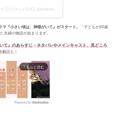
『小さい頃は、神様がいて』10月期木10ドラマ【フジテレビ公式】(@chiikami2025)がシェアした投稿
「子どもが20歳
ラマ『小さい頃は、神様がいて』がスタート。
た夫婦の物語が始まります。

いて』のあらすじ・ネタバレやメインキャスト、見どころ
去解説も！
もっと読む
arrow_forward_ios
Powered by 
GliaStudios