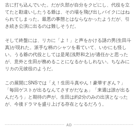
古に打ち込んでいた。だが久部が自分をクビにし、代役を立
てたと勘違いしたうる爺は、その場を飛び出しバイクにはね
られてしまった。最悪の事態とはならなかったようだが、引
き続き公演に出るのは難しそうだ。

そして終盤には、リカに「よ！」と声をかける謎の男(生田斗
真)が現れた。派手な柄のシャツを着ていて、いかにも怪し
い。うる爺の代役としては是尾(浅野和之)が適任かと思った
が、意外と生田が務めることになるかもしれない。ちなみに
リカの元彼役のようだ。

この展開にSNSでは「え！生田斗真やん！豪華すぎん？」
「毎回ゲストが出るなんてさすがだなぁ」「来週は誰が出る
んだろう」と期待の声が。生田は約2分のみの出演となった
が、今後ドラマを盛り上げる存在となるだろう。
AD