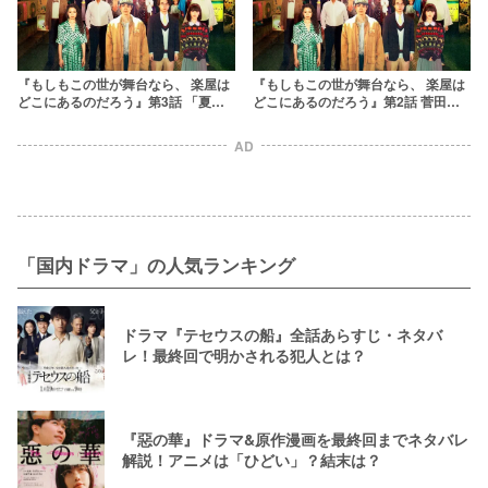
『もしもこの世が舞台なら、 楽屋は
『もしもこの世が舞台なら、 楽屋は
どこにあるのだろう』第3話 「夏の
どこにあるのだろう』第2話 菅田将
夜の夢」読み合わせと立ち稽古で波
暉が劇団立ち上げで物語が始動！市
乱勃発？市原隼人とバイきんぐ西村
原隼人とアンミカの意外な関係に驚
AD
が覚醒！「もしがく」
愕……？「もしがく」
「国内ドラマ」の人気ランキング
ドラマ『テセウスの船』全話あらすじ・ネタバ
レ！最終回で明かされる犯人とは？
『惡の華』ドラマ&原作漫画を最終回までネタバレ
解説！アニメは「ひどい」？結末は？