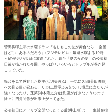
菅田将暉主演の水曜ドラマ『もしもこの世が舞台なら、 楽屋
はどこにあるのだろう』(フジテレビ系・毎週水曜よる10時
～)の第6話が5日に放送された。舞台「夏の夜の夢」の公演初
日後が描かれた今回。やっぱりいろいろとトラブルが巻き起
こっていた。

舞台を見て感動した樹里(浜辺美波)は、一気に久部(菅田将暉)
への見る目が変わる。リカ(二階堂ふみ)は少し樹里に当たりが
強くなったり、蓬莱(神木隆之介)は樹里が好きなようなので、
徐々に四角関係が出来上がってきた。

公演初日にアドリブ全開だったうる爺(井上順)は、一生懸命稽