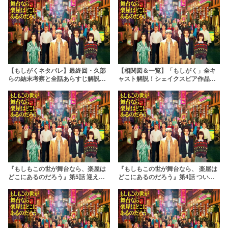
【もしがくネタバレ】最終回・久部
【相関図＆一覧】「もしがく」全キ
らの結末考察と全話あらすじ解説！
ャスト解説！シェイクスピア作品モ
三谷幸喜の原作紹介も『もしもこの
チーフの登場人物『もしもこの世が
世が舞台なら、楽屋はどこにあるの
舞台なら、楽屋はどこにあるのだろ
だろう』
う』
『もしもこの世が舞台なら、楽屋は
『もしもこの世が舞台なら、 楽屋は
どこにあるのだろう』第5話 迎えた
どこにあるのだろう』第4話 ついに
公演初日も波乱の展開に！ラストに
始まったゲネプロでも波乱が！？朝
三谷作品常連の大物登場で、盛り上
雄の描く絵が素晴らしいと話題に
がる予感！「もしがく」
「もしがく」