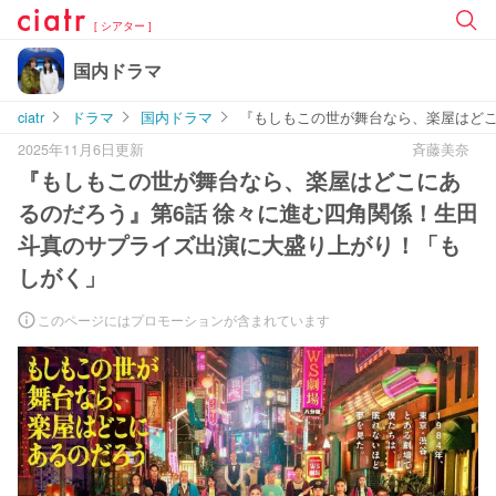
[ シアター ]
国内ドラマ
ciatr
ドラマ
国内ドラマ
『もしもこの世が舞台なら、楽屋はどこ
2025年11月6日更新
斉藤美奈
『もしもこの世が舞台なら、楽屋はどこにあ
るのだろう』第6話 徐々に進む四角関係！生田
斗真のサプライズ出演に大盛り上がり！「も
しがく」
このページにはプロモーションが含まれています