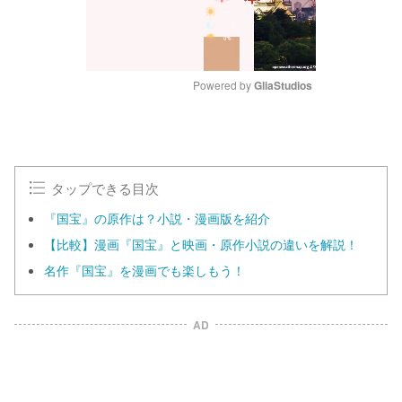
Powered by 
GliaStudios
M
u
t
e
タップできる目次
『国宝』の原作は？小説・漫画版を紹介
【比較】漫画『国宝』と映画・原作小説の違いを解説！
名作『国宝』を漫画でも楽しもう！
AD