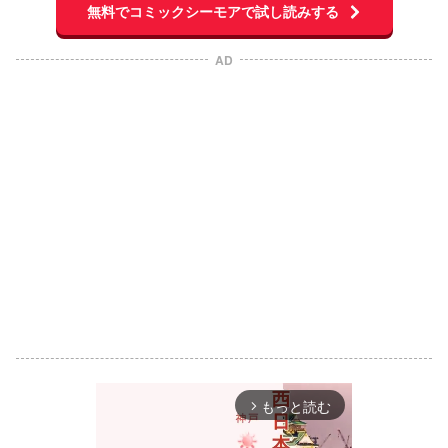
無料でコミックシーモアで試し読みする
AD
もっと読む
arrow_forward_ios