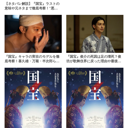
【ネタバレ解説】『国宝』ラストの
意味や元ネタまで徹底考察！“悪
魔”とは一体何だったのか
『国宝』キャラの実在のモデルを徹
『国宝』俊介の死因は足の壊死？俊
底考察！喜久雄・万菊・半次郎らの
坊が歌舞伎界に戻った理由や最後の
元ネタの歌舞伎役者は？
舞台の意味を考察【横浜流星】