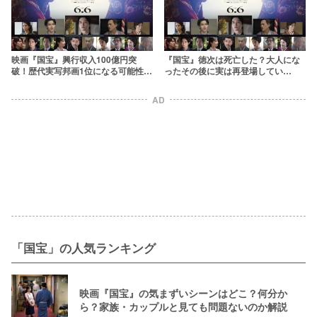
映画『国宝』興行収入100億円突
『国宝』徳次は死亡した？大人にな
破！歴代実写邦画1位になる可能性や
ったその後に実は再登場してい
ヒットの理由を解説
た！？
AD
「国宝」の人気ランキング
映画『国宝』の気まずいシーンはどこ？何分か
ら？家族・カップルと見ても問題ないのか解説