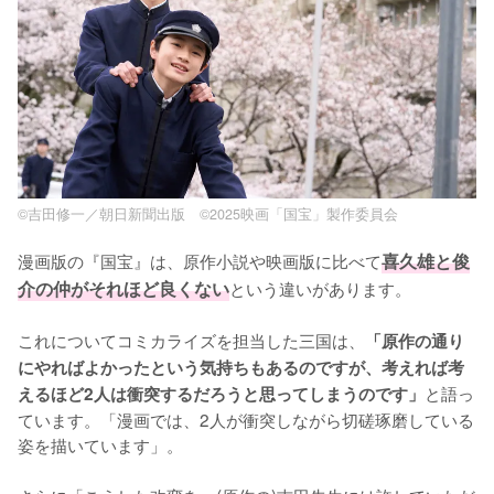
©吉田修一／朝日新聞出版 ©2025映画「国宝」製作委員会
漫画版の『国宝』は、原作小説や映画版に比べて
喜久雄と俊
介の仲がそれほど良くない
という違いがあります。

これについてコミカライズを担当した三国は、
「原作の通り
にやればよかったという気持ちもあるのですが、考えれば考
と語っ
えるほど2人は衝突するだろうと思ってしまうのです」
ています。「漫画では、2人が衝突しながら切磋琢磨している
姿を描いています」。
