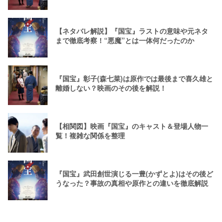
【ネタバレ解説】『国宝』ラストの意味や元ネタ
まで徹底考察！“悪魔”とは一体何だったのか
『国宝』彰子(森七菜)は原作では最後まで喜久雄と
離婚しない？映画のその後を解説！
【相関図】映画『国宝』のキャスト＆登場人物一
覧！複雑な関係を整理
『国宝』武田創世演じる一豊(かずとよ)はその後ど
うなった？事故の真相や原作との違いを徹底解説