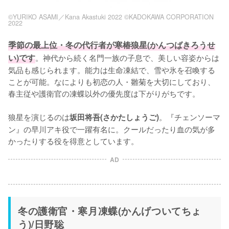
©YURIKO ASAMI／Kana Akastuki 2022 ©KADOKAWA CORPORATION
2022
季節の最上位・冬の代行者が寒椿狼星(かんつばきろうせ
い)です
。神代から続く名門一族の子息で、美しい容姿からは
気品も感じられます。能力は生命凍結で、雪や氷を召喚する
ことが可能。なによりも初恋の人・雛菊を大切にしており、
春主従や護衛官の凍蝶以外の優先度は下がりがちです。

狼星を演じるのは
。『チェンソーマ
坂田将吾(さかたしょうご)
ン』の早川アキ役で一躍有名に。クールだったり血の気が多
かったりする役を得意としています。
AD
冬の護衛官・寒月凍蝶(かんげついてちょ
う)/日野聡