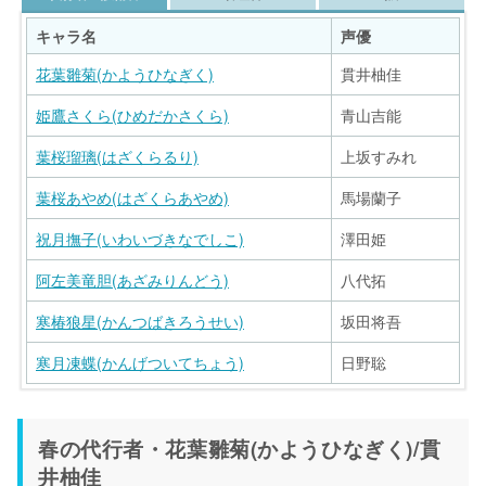
キャラ名
声優
花葉雛菊(かようひなぎく)
貫井柚佳
姫鷹さくら(ひめだかさくら)
青山吉能
葉桜瑠璃(はざくらるり)
上坂すみれ
葉桜あやめ(はざくらあやめ)
馬場蘭子
祝月撫子(いわいづきなでしこ)
澤田姫
阿左美竜胆(あざみりんどう)
八代拓
寒椿狼星(かんつばきろうせい)
坂田将吾
寒月凍蝶(かんげついてちょう)
日野聡
キャラ名
キャラ名
声優
声優
春の代行者・花葉雛菊(かようひなぎく)/貫
長月礼子(ながつきれいこ)
観鈴ヘンダーソン(みすずへんだーそん)
松岡美里
日笠陽子
井柚佳