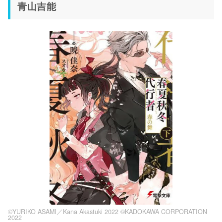
青山吉能
©YURIKO ASAMI／Kana Akastuki 2022 ©KADOKAWA CORPORATION
2022