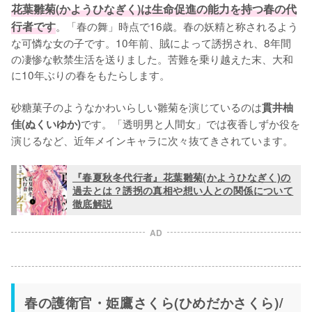
花葉雛菊(かようひなぎく)は生命促進の能力を持つ春の代
行者です
。「春の舞」時点で16歳。春の妖精と称されるよう
な可憐な女の子です。10年前、賊によって誘拐され、8年間
の凄惨な軟禁生活を送りました。苦難を乗り越えた末、大和
に10年ぶりの春をもたらします。

砂糖菓子のようなかわいらしい雛菊を演じているのは
貫井柚
です。「透明男と人間女」では夜香しずか役を
佳(ぬくいゆか)
演じるなど、近年メインキャラに次々抜てきされています。
『春夏秋冬代行者』花葉雛菊(かようひなぎく)の
過去とは？誘拐の真相や想い人との関係について
徹底解説
AD
春の護衛官・姫鷹さくら(ひめだかさくら)/