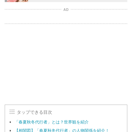
AD
L
o
/
U
a
n
d
m
e
u
d
t
:
e
1
0
0
.
0
0
%
タップできる目次
「春夏秋冬代行者」とは？世界観を紹介
【相関図】「春夏秋冬代行者」の人物関係を紹介！