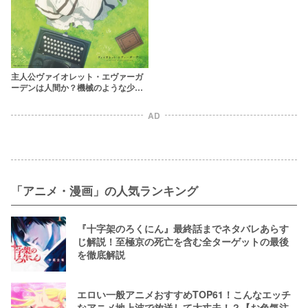
主人公ヴァイオレット・エヴァーガ
ーデンは人間か？機械のような少女
の年齢や過去に迫る
AD
「アニメ・漫画」の人気ランキング
『十字架のろくにん』最終話までネタバレあらす
じ解説！至極京の死亡を含む全ターゲットの最後
を徹底解説
エロい一般アニメおすすめTOP61！こんなエッチ
なアニメ地上波で放送して大丈夫！？【お色気注