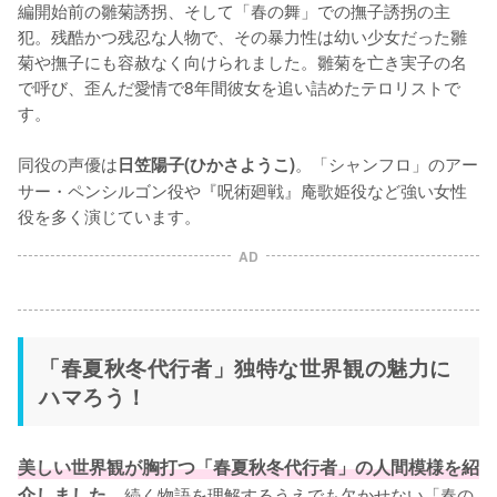
編開始前の雛菊誘拐、そして「春の舞」での撫子誘拐の主
犯。残酷かつ残忍な人物で、その暴力性は幼い少女だった雛
菊や撫子にも容赦なく向けられました。雛菊を亡き実子の名
で呼び、歪んだ愛情で8年間彼女を追い詰めたテロリストで
す。

同役の声優は
。「シャンフロ」のアー
日笠陽子(ひかさようこ)
サー・ペンシルゴン役や『呪術廻戦』庵歌姫役など強い女性
役を多く演じています。
AD
「春夏秋冬代行者」独特な世界観の魅力に
ハマろう！
美しい世界観が胸打つ「春夏秋冬代行者」の人間模様を紹
介しました。
続く物語を理解するうえでも欠かせない「春の