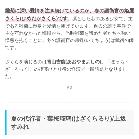
雛菊に深い愛情を注ぎ続けているのが、春の護衛官の姫鷹
さくら(ひめだかさくら)です
。凛とした芯のある少女で、主
である雛菊に献身と愛情を捧げています。過去の誘拐事件で
主を守れなかった悔恨から、当時雛菊を諦めた者たちへ強い
憎悪を抱くことに。冬の護衛官の凍蝶(いてちょう)は武術の師
です。

さくらを演じるのは
。『ぼっち・
青山吉能(あおやまよしの)
ざ・ろっく!』の後藤ひとり役の怪演で一躍話題となりまし
た。
AD
夏の代行者・葉桜瑠璃(はざくらるり)/上坂
すみれ