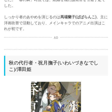
した。

しっかり者のあやめを演じるのは
。主に
馬場蘭子(ばばらんこ)
洋画吹替で活動しており、メインキャラでのアニメ出演はこ
れが初です。
AD
秋の代行者・祝月撫子(いわいづきなでし
こ)/澤田姫