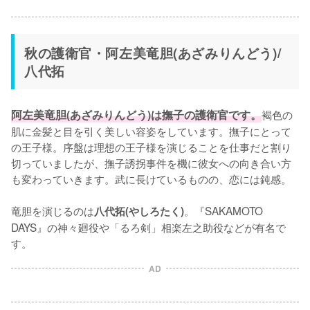
秋の護衛官・阿左美竜胆(あざみりんどう)/
八代拓
阿左美竜胆(あざみりんどう)は撫子の護衛官です。
褐色の
肌に金髪と目を引く美しい容姿をしています。撫子にとって
の王子様。序盤は理想の王子様を演じることを仕事だと割り
切っていましたが、撫子誘拐事件を機に彼女への向き合い方
も変わっていきます。武に長けているものの、恋には鈍感。

竜胆を演じるのは
。『SAKAMOTO 
八代拓(やしろたく)
DAYS』の神々廻役や「るろ剣」相楽左之助役などが有名で
す。
AD