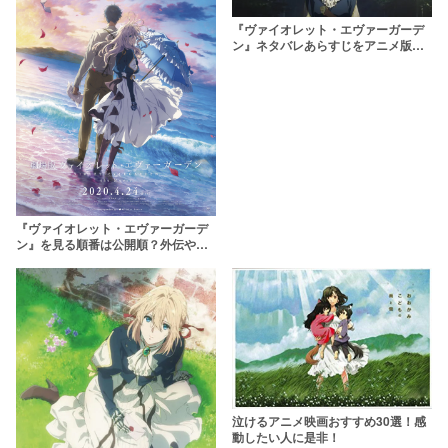
『ヴァイオレット・エヴァーガーデ
ン』ネタバレあらすじをアニメ版か
ら映画まで徹底解説！涙腺崩壊の結
末とは？
『ヴァイオレット・エヴァーガーデ
ン』を見る順番は公開順？外伝やス
ペシャル版の時系列やおすすめ順を
紹介！
泣けるアニメ映画おすすめ30選！感
動したい人に是非！