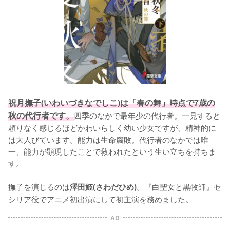
祝月撫子(いわいづきなでしこ)は「春の舞」時点で7歳の
秋の代行者です。
四季のなかで最年少の代行者。一見すると
頼りなく感じるほどかわいらしく幼い少女ですが、精神的に
は大人びています。能力は生命腐敗。代行者のなかでは唯
一、能力が顕現したことで救われたという生い立ちを持ちま
す。

撫子を演じるのは
。『白聖女と黒牧師』セ
澤田姫(さわだひめ)
シリア役でアニメ初出演にして初主演を務めました。
AD