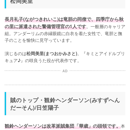
松岡美里
長月礼子(ながつきれいこ)は竜胆の同僚で、四季庁から秋
の里に派遣された警備管理官の1人です
。一般層のキャリア
組。アンダーリムの赤縁眼鏡に白衣を着た女性で、竜胆と撫
子のことを愉快に見守っています。

演じるのは
。『キミとアイドルプリ
松岡美里(まつおかみさと)
キュア♪』の咲良うた役が代表作です。
AD
賊のトップ・観鈴ヘンダーソン(みすずへん
だーそん)/日笠陽子
観鈴ヘンダーソンは改革派賊集団「華歳」の頭領です。
本