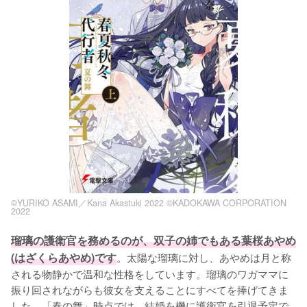
©YURIKO ASAMI／Kana Akastuki 2022 ©KADOKAWA CORPORATION
2022
瑠璃の護衛官を務めるのが、双子の姉でもある葉桜あやめ
(はざくらあやめ)です
。太陽な瑠璃に対し、あやめは月と称
される物静かで温和な性格をしています。瑠璃のワガママに
振り回されながらも彼女を支えることにすべてを捧げてきま
した。「春の舞」時点では、結婚を機に護衛官を引退予定で