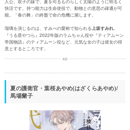
人公。双子の妹で、夏を司るものらしく太陽のように明るく
快活です。持つ能力は生命使役で、動物との意思の疎通が可
能。「春の舞」の終盤で命の危機に瀕します。

瑠璃を演じるのは、すみぺの愛称で知られる
。
上坂すみれ
『うる星やつら』2022年版のラムちゃん役や『ティアムーン
帝国物語』のティアムーン役など、元気な女の子は彼女の得
意とするところです。
AD
夏の護衛官・葉桜あやめ(はざくらあやめ)/
馬場蘭子