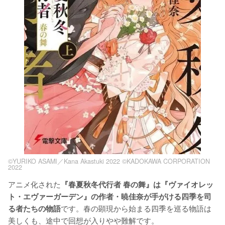
©YURIKO ASAMI／Kana Akastuki 2022 ©KADOKAWA CORPORATION
2022
アニメ化された
『春夏秋冬代行者 春の舞』は『ヴァイオレッ
ト・エヴァーガーデン』の作者・暁佳奈が手がける四季を司
です。春の顕現から始まる四季を巡る物語は
る者たちの物語
美しくも、途中で回想が入りやや難解です。
