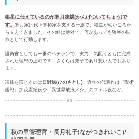
狼星に仕えているのが寒月凍蝶(かんげついてちょう)で
す。
寒月家は代々寒椿家を支える一族で、狼星が幼いころか
ら支えてきました。その絆は絶対で、何があっても狼星の味
方として行動します。

護衛官としても一番のベテランで、実力、気配りともに完成
された理想の上司です。さくらは弟子であり想い人でもあり
ます。

凍蝶を演じるのは
。近年の代表作は『呪術
日野聡(ひのさとし)
廻戦』加茂憲紀役や「異世界放浪メシ」のフェル役など。
AD
秋の里管理官・長月礼子(ながつきれいこ)/