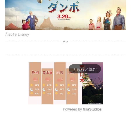
ⓒ2019 Disney
AD
もっと読む
arrow_forward_ios
Powered by 
GliaStudios
M
u