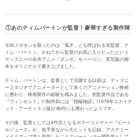
①あのティムバートンが監督！豪華すぎる製作陣
今回メガホンを取ったのは「鬼才」とも呼ばれる名監督、テ
ィム・バートン。かねてから監督のお気に入りだったという
ディズニーの名作アニメ『ダンボ』をベースに、実写版の脚
本をオリジナルで書き上げました。

ティム・バートンは、監督として活躍する以前は、ディズニ
ースタジオでアニメーターとして多くのアニメーション映画
に携わり、映画製作の経験を積みました。初監督作品である
『ヴィンセント』の制作前には『指輪物語』(1978年ユナイテ
ッド・アーティスツ版)の制作にも携わったようです。

その後、監督としては4作目となるホラーコメディー『ビート
ルジュース』が、低予算ながら大ヒットを記録。アカデミー
メイクアップ賞も受賞したことでバートンは一躍監督として