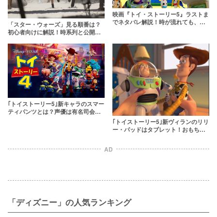
映画『トイ・ストーリー5』ラストま
でネタバレ解説！時が流れても、変
「スター・ウォーズ」見る順番は？
わらないものとは？
初心者向けに解説！時系列と公開順
が違うのはなぜ？
｢トイストーリー5｣新キャラのスマー
ティパンツとは？声優は有名司会者
コナン・オブライエン
｢トイストーリー5｣新ヴィランのリリ
ー・パッドはタブレット！おもちゃ
離れを目論むデジタル代表はどんな
キャラ？
AD
「ディズニー」の人気ランキング