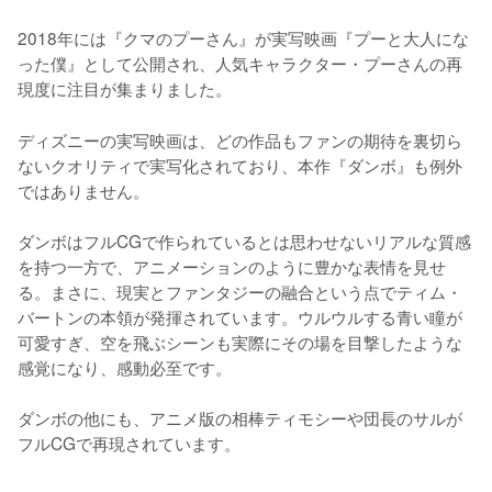
2018年には『クマのプーさん』が実写映画『プーと大人にな
った僕』として公開され、人気キャラクター・プーさんの再
現度に注目が集まりました。
ディズニーの実写映画は、どの作品もファンの期待を裏切ら
ないクオリティで実写化されており、本作『ダンボ』も例外
ではありません。

ダンボはフルCGで作られているとは思わせないリアルな質感
を持つ一方で、アニメーションのように豊かな表情を見せ
る。まさに、現実とファンタジーの融合という点でティム・
バートンの本領が発揮されています。ウルウルする青い瞳が
可愛すぎ、空を飛ぶシーンも実際にその場を目撃したような
感覚になり、感動必至です。

ダンボの他にも、アニメ版の相棒ティモシーや団長のサルが
フルCGで再現されています。