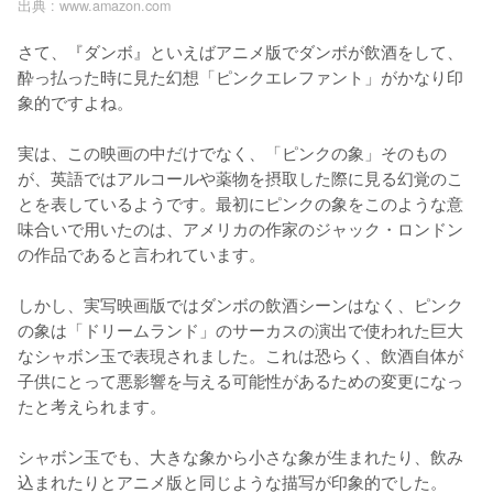
出典 :
www.amazon.com
さて、『ダンボ』といえばアニメ版でダンボが飲酒をして、
酔っ払った時に見た幻想「ピンクエレファント」がかなり印
象的ですよね。

実は、この映画の中だけでなく、「ピンクの象」そのもの
が、英語ではアルコールや薬物を摂取した際に見る幻覚のこ
とを表しているようです。最初にピンクの象をこのような意
味合いで用いたのは、アメリカの作家のジャック・ロンドン
の作品であると言われています。

しかし、実写映画版ではダンボの飲酒シーンはなく、ピンク
の象は「ドリームランド」のサーカスの演出で使われた巨大
なシャボン玉で表現されました。これは恐らく、飲酒自体が
子供にとって悪影響を与える可能性があるための変更になっ
たと考えられます。

シャボン玉でも、大きな象から小さな象が生まれたり、飲み
込まれたりとアニメ版と同じような描写が印象的でした。