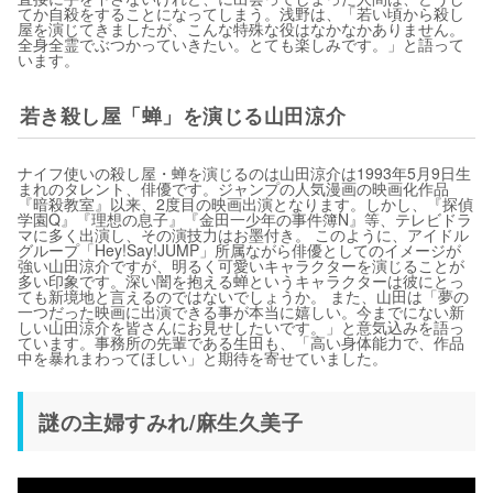
てか自殺をすることになってしまう。浅野は、「若い頃から殺し
屋を演じてきましたが、こんな特殊な役はなかなかありません。
全身全霊でぶつかっていきたい。とても楽しみです。」と語って
います。
若き殺し屋「蝉」を演じる山田涼介
ナイフ使いの殺し屋・蝉を演じるのは山田涼介は1993年5月9日生
まれのタレント、俳優です。ジャンプの人気漫画の映画化作品
『暗殺教室』以来、2度目の映画出演となります。しかし、『探偵
学園Q』『理想の息子』『金田一少年の事件簿N』等、テレビドラ
マに多く出演し、その演技力はお墨付き。 このように、アイドル
グループ「Hey!Say!JUMP」所属ながら俳優としてのイメージが
強い山田涼介ですが、明るく可愛いキャラクターを演じることが
多い印象です。深い闇を抱える蝉というキャラクターは彼にとっ
ても新境地と言えるのではないでしょうか。 また、山田は「夢の
一つだった映画に出演できる事が本当に嬉しい。今までにない新
しい山田涼介を皆さんにお見せしたいです。」と意気込みを語っ
ています。事務所の先輩である生田も、「高い身体能力で、作品
中を暴れまわってほしい」と期待を寄せていました。
謎の主婦すみれ/麻生久美子