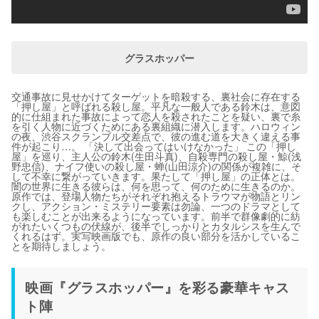
グラスホッパー
交通事故に見せかけてターゲットを暗殺する、裏社会に存在する
「押し屋」と呼ばれる殺し屋。平凡な一般人である鈴木は、意図
的に仕組まれた事故によって恋人を殺されたことを疑い、裏で糸
を引く人物に近づくためにある裏組織に潜入します。ハロウィン
の夜、渋谷スクランブル交差点で、彼の進む道を大きく違える事
件が起こり…。 「決して出会ってはいけなかった」 この「押し
屋」を巡り、主人公の鈴木(生田斗真)、自殺専門の殺し屋・鯨(浅
野忠信)、ナイフ使いの殺し屋・蝉(山田涼介)の関係が複雑に、そ
して不幸に繋がっていきます。果たして「押し屋」の正体とは。
闇の世界に生きる彼らは、何を思って、何のために生きるのか。
原作では、登場人物たちがそれぞれ抱えるトラウマが物語とリン
クし、アクション・ミステリー要素は勿論、一つのドラマとして
も楽しむことが出来るようになっています。前半で群像劇的に紡
がれたいくつもの伏線が、後半でしっかりとカタルシスを生んで
くれるはず。実写映画版でも、原作の良い部分を活かしているこ
とを期待しましょう。
映画『グラスホッパー』を彩る豪華キャス
ト陣