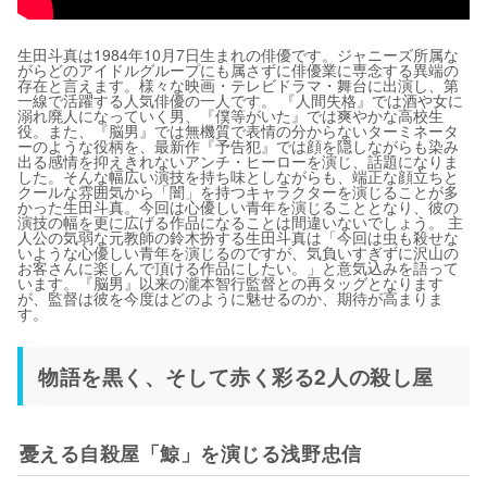
生田斗真は1984年10月7日生まれの俳優です。ジャニーズ所属な
がらどのアイドルグループにも属さずに俳優業に専念する異端の
存在と言えます。様々な映画・テレビドラマ・舞台に出演し、第
一線で活躍する人気俳優の一人です。 『人間失格』では酒や女に
溺れ廃人になっていく男、『僕等がいた』では爽やかな高校生
役。また、『脳男』では無機質で表情の分からないターミネータ
ーのような役柄を、最新作『予告犯』では顔を隠しながらも染み
出る感情を抑えきれないアンチ・ヒーローを演じ、話題になりま
した。そんな幅広い演技を持ち味としながらも、端正な顔立ちと
クールな雰囲気から「闇」を持つキャラクターを演じることが多
かった生田斗真。今回は心優しい青年を演じることとなり、彼の
演技の幅を更に広げる作品になることは間違いないでしょう。 主
人公の気弱な元教師の鈴木扮する生田斗真は「今回は虫も殺せな
いような心優しい青年を演じるのですが、気負いすぎずに沢山の
お客さんに楽しんで頂ける作品にしたい。」と意気込みを語って
います。『脳男』以来の瀧本智行監督との再タッグとなります
が、監督は彼を今度はどのように魅せるのか、期待が高まりま
す。
物語を黒く、そして赤く彩る2人の殺し屋
憂える自殺屋「鯨」を演じる浅野忠信