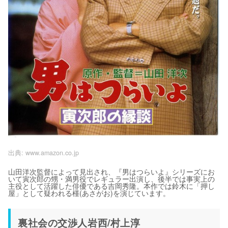
出典:
www.amazon.co.jp
山田洋次監督によって見出され、『男はつらいよ』シリーズにお
いて寅次郎の甥・満男役でレギュラー出演し、後半では事実上の
主役として活躍した俳優である吉岡秀隆。本作では鈴木に「押し
屋」として疑われる槿(あさがお)を演じています。
裏社会の交渉人岩西/村上淳