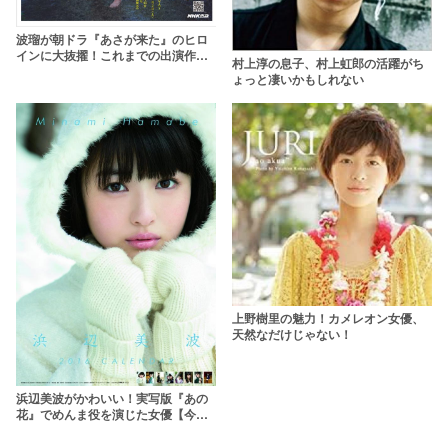
波瑠が朝ドラ『あさが来た』のヒロ
インに大抜擢！これまでの出演作ま
村上淳の息子、村上虹郎の活躍がち
とめ
ょっと凄いかもしれない
上野樹里の魅力！カメレオン女優、
天然なだけじゃない！
浜辺美波がかわいい！実写版『あの
花』でめんま役を演じた女優【今度
は『センセイ君主』でヒロインに】