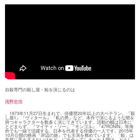
自殺専門の殺し屋・鯨を演じるのは
浅野忠信
。1973年11月27日生まれで、俳優歴20年以上の大ベテラン。『殺
し屋1』『ヴィタール』『私の男』など、本作で演じるような闇を
持つキャラクターを数多く演じてきています。活動の幅は日本に
とどまらず、『マイティ・ソー』『モンゴル』『47RONIN』等海
外でも一線で活躍する、日本を代表する俳優の一人です。2015年
10月公開の映画『岸辺の旅』でも主演を務めています。 「鯨」は
直接に手を下さないけれど、に出会ってしまった人間は、どうし