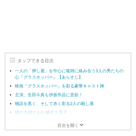
t
:
e
1
0
0
.
0
0
%
タップできる目次
一人の「押し屋」を中心に複雑に絡み合う3人の男たちの
心『グラスホッパー』【あらすじ】
映画『グラスホッパー』を彩る豪華キャスト陣
主演、生田斗真も伊坂作品に意欲！
物語を黒く、そして赤く彩る2人の殺し屋
謎の主婦すみれ/麻生久美子
目次を開く