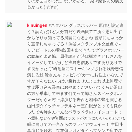
くのが面白かった。勢いがある。 菜々緒さんの演技
良かった( ☆∀☆)
kinuingen
#ネタバレ グラスホッパー 原作と設定違
う？読んだけど大分前だな映画観てて所々思い出す
からそりゃ知ってる展開になるよね 冒頭にちゃっか
り宣伝しちゃってる！渋谷スクランブル交差点でマ
リアビートルの看板2回も出てきたでグラスホッパー
の続編だよw 鯨、原作読んだ時は橋本さとしさんを
イメージしていたけど浅野忠信ありですありありで
す良かった 宇崎竜童にストーキングされる浅野忠信
演じる鯨 鯨さんキャンピングカーにお住まいなんで
すがそんなにいっぱい乗れませんよこれ以上無理で
すよ駆け込み乗車はおやめくださいってくらい沢山
の方が乗車して来ます何でって鯨さんスペックホル
ダーだからw 村上淳演じる岩西と相棒の蝉を演じる
山田涼介イッチャッテルネー三白眼がとっても良か
ったでも蝉さんそんなペラッペラのレインコートじ
ゃ意味ないでw岩西のラストがカッコいいんだわこれ
蝉に向けての一言からのフライアウェイー！ 生田斗
真演じる鈴木、存在薄いけどタイムマシンの所で泣