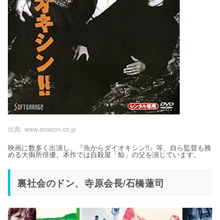
出典:
www.amazon.co.jp
映画に数多く出演し、『魚からダイオキシン!!』等、自ら監督も務
める大御所俳優。本作では自殺屋「鯨」の父を演じています。
裏社会のドン、寺原会長/石橋蓮司