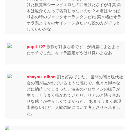
けた観覧車シーンピエロなのに泣けたさすが斗真 鈴
木は厄介くんって名前じゃないのか？w 君はやっぱ
りあの時のジャックオーランタンだね 菜々緒はオラ
オラ系より今のサイレーンみたいな役の方がぞっと
していいかな
pupil_f27
原作が好きな者です、が綺麗にまとまっ
たオチでした。キャラ設定がやはり良いよなあ
ohayou_nihon
割と好みでした。 世間の闇と現代社
会の闇が描かれているような感じで、色々と脚本な
どに納得してしまった。渋谷のハロウィンの様子が
生々しくうまく描かれていたり、リアルと隣り合わ
せな感じが生々しくてよかった。 あまりうまく表現
出来ないけど、人間の闇について考えさせられまし
た。