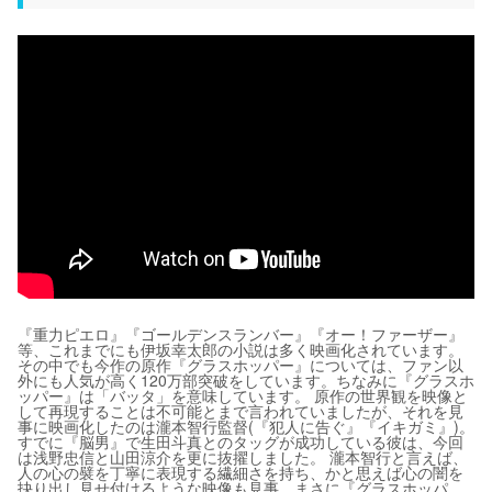
『重力ピエロ』『ゴールデンスランバー』『オー！ファーザー』
等、これまでにも伊坂幸太郎の小説は多く映画化されています。
その中でも今作の原作『グラスホッパー』については、ファン以
外にも人気が高く120万部突破をしています。ちなみに『グラスホ
ッパー』は「バッタ」を意味しています。 原作の世界観を映像と
して再現することは不可能とまで言われていましたが、それを見
事に映画化したのは瀧本智行監督(『犯人に告ぐ』『イキガミ』)。
すでに『脳男』で生田斗真とのタッグが成功している彼は、今回
は浅野忠信と山田涼介を更に抜擢しました。 瀧本智行と言えば、
人の心の襞を丁寧に表現する繊細さを持ち、かと思えば心の闇を
抉り出し見せ付けるような映像も見事。まさに『グラスホッパ