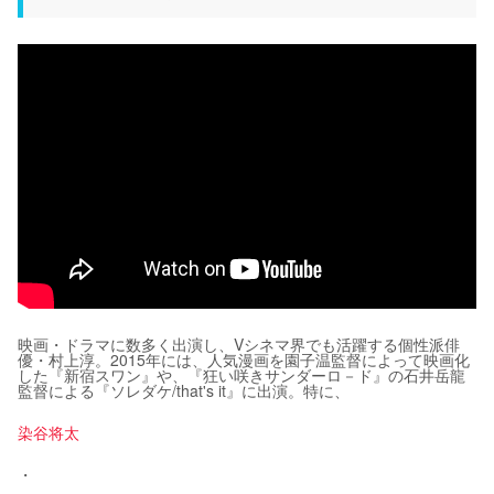
映画・ドラマに数多く出演し、Vシネマ界でも活躍する個性派俳
優・村上淳。2015年には、人気漫画を園子温監督によって映画化
した『新宿スワン』や、『狂い咲きサンダーロ－ド』の石井岳龍
監督による『ソレダケ/that's it』に出演。特に、
染谷将太
・