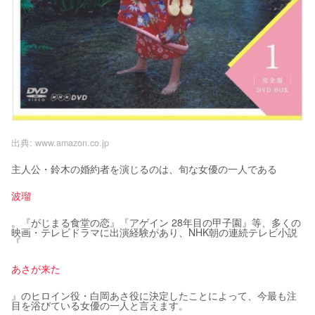
出典:
www.amazon.co.jp
主人公・鈴木の婚約者を演じるのは、旬な女優の一人である
波瑠
。『がじまる食堂の恋』『アゲイン 28年目の甲子園』等、多くの
映画・テレビドラマに出演経験があり、NHK朝の連続テレビ小説
『
あさが来た
』のヒロイン役・白岡あさ役に決定したことによって、今最も注
目を浴びている女優の一人と言えます。