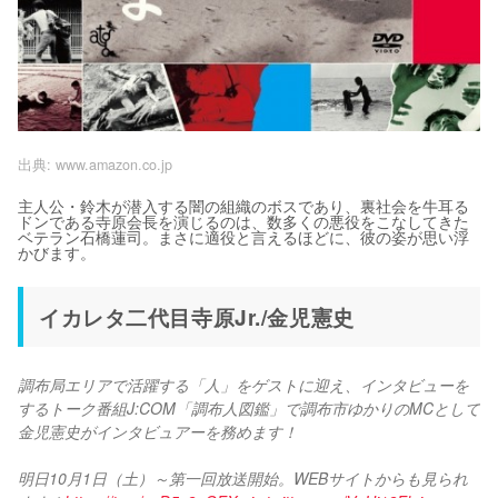
出典:
www.amazon.co.jp
主人公・鈴木が潜入する闇の組織のボスであり、裏社会を牛耳る
ドンである寺原会長を演じるのは、数多くの悪役をこなしてきた
ベテラン石橋蓮司。まさに適役と言えるほどに、彼の姿が思い浮
かびます。
イカレタ二代目寺原Jr./金児憲史
調布局エリアで活躍する「人」をゲストに迎え、インタビューを
するトーク番組J:COM「調布人図鑑」で調布市ゆかりのMCとして
金児憲史がインタビュアーを務めます！
明日10月1日（土）～第一回放送開始。WEBサイトからも見られ