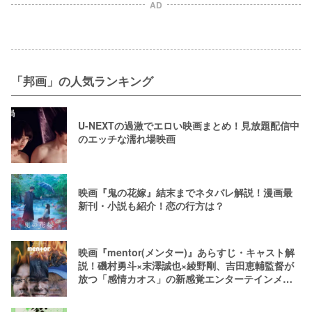
AD
「邦画」の人気ランキング
U-NEXTの過激でエロい映画まとめ！見放題配信中
のエッチな濡れ場映画
映画『鬼の花嫁』結末までネタバレ解説！漫画最
新刊・小説も紹介！恋の行方は？
映画『mentor(メンター)』あらすじ・キャスト解
説！磯村勇斗×末澤誠也×綾野剛、吉田恵輔監督が
放つ「感情カオス」の新感覚エンターテインメン
ト