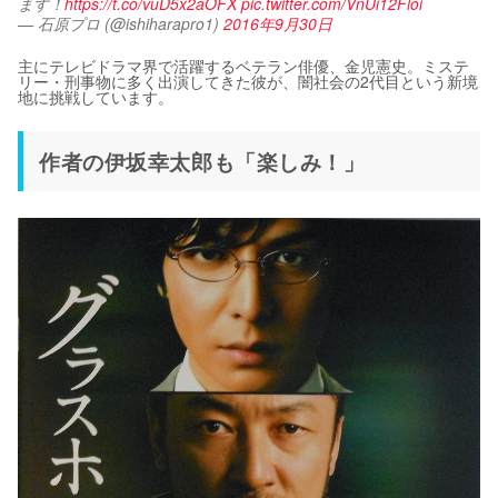
ます！
https://t.co/vuD5x2aOFX
pic.twitter.com/VnUi12Floi
— 石原プロ (@ishiharapro1)
2016年9月30日
主にテレビドラマ界で活躍するベテラン俳優、金児憲史。ミステ
リー・刑事物に多く出演してきた彼が、闇社会の2代目という新境
地に挑戦しています。
作者の伊坂幸太郎も「楽しみ！」