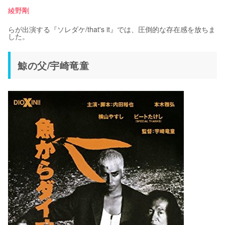
綾野剛
らが出演する『ソレダケ/that's it』では、圧倒的な存在感を放ちま
した。
鯨の父/宇崎竜童