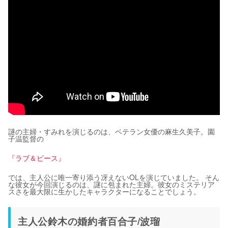
謎の主婦・すみれを演じるのは、ベテラン女優の麻生久美子。園
子温監督の
『ラブ＆ピース』
では、主人公に唯一寄り添う冴えないOLを演じていました。 そん
な彼女が今回演じるのは、謎に包まれた主婦。彼女のミステリア
スさを最大限に生かしたキャラクターになることでしょう。
主人公鈴木の婚約者百合子/波瑠