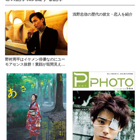
浅野忠信の歴代の彼女・恋人を紹介
野村周平はイケメン俳優なのにユー
モアセンス抜群！素顔が垣間見える
トリビア11選【『ちはやふる』真島
太一役】