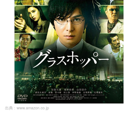
出典 :
www.amazon.co.jp
L
o
/
U
a
n
d
m
e
u
d