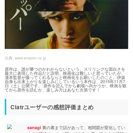
出典:
www.amazon.co.jp
原作は、誰が勝つのかわからないという、スリリングな面白さを
最大に表現した作品だと説明。映画化は難しいと思っていたが、
瀧本監督が撮ってくれるならと映画化をお願いしたのこと。伊坂
自身も出来上がりを楽しみにしているいう本作は、2015年11月7
日（土）公開です。 原作を読んでから劇場へ向かうか、映画を観
てから原作を読むか、楽しみ方はあなた次第です！
Ciatrユーザーの感想評価まとめ
sanagi
裏の裏まで話があって、相関図が変化してい