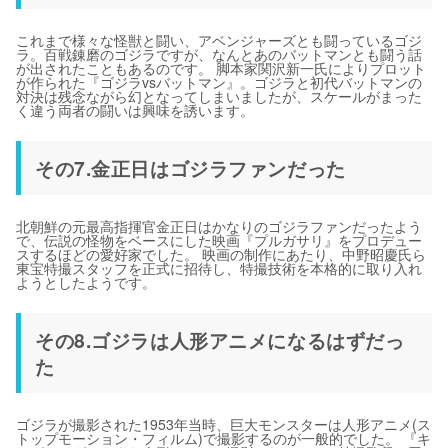
これまで様々な怪獣と闘い、アベンジャーズとも闘っているゴジ
ラ。百戦錬磨のゴジラですが、なんとあのバットマンとも闘う話
が出されたこともあるのです。 脚本家関沢新一氏によりプロット
が作られた『ゴジラvsバットマン』。ゴジラと初代バットマンの
対決は残念ながら幻となってしまいましたが、スケールがまった
く違う両者の闘いは興味を誘います。
その7.金正日はゴジラファンだった
北朝鮮の元最高指揮官金正日はかなりのゴジラファンだったよう
で、伝説の怪物をベースにした映画『プルガサリ』をプロデュー
スするほどの愛好家でした。 映画の制作にあたり、中野昭慶氏ら
東宝特撮スタッフを正式に招待し、特撮技術を本格的に取り入れ
ようとしたようです。
その8.ゴジラは人形アニメになるはずだっ
た
ゴジラが撮影された1953年当時、巨大モンスターは人形アニメ(ス
トップモーション・フィルム)で撮影するのが一般的でした。 『キ