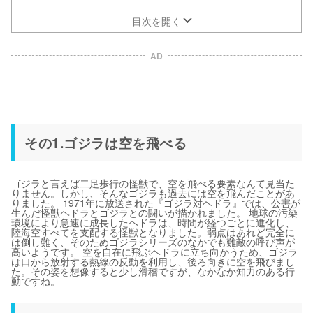
目次を開く
AD
その1.ゴジラは空を飛べる
ゴジラと言えば二足歩行の怪獣で、空を飛べる要素なんて見当た
りません。しかし、そんなゴジラも過去には空を飛んだことがあ
りました。 1971年に放送された『ゴジラ対ヘドラ』では、公害が
生んだ怪獣ヘドラとゴジラとの闘いが描かれました。 地球の汚染
環境により急速に成長したヘドラは、時間が経つごとに進化し、
陸海空すべてを支配する怪獣となりました。弱点はあれど完全に
は倒し難く、そのためゴジラシリーズのなかでも難敵の呼び声が
高いようです。 空を自在に飛ぶヘドラに立ち向かうため、ゴジラ
は口から放射する熱線の反動を利用し、後ろ向きに空を飛びまし
た。その姿を想像すると少し滑稽ですが、なかなか知力のある行
動ですね。