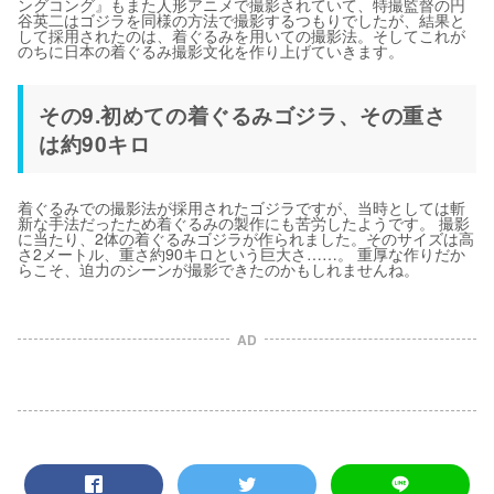
ングコング』もまた人形アニメで撮影されていて、特撮監督の円
谷英二はゴジラを同様の方法で撮影するつもりでしたが、結果と
して採用されたのは、着ぐるみを用いての撮影法。そしてこれが
のちに日本の着ぐるみ撮影文化を作り上げていきます。
その9.初めての着ぐるみゴジラ、その重さ
は約90キロ
着ぐるみでの撮影法が採用されたゴジラですが、当時としては斬
新な手法だったため着ぐるみの製作にも苦労したようです。 撮影
に当たり、2体の着ぐるみゴジラが作られました。そのサイズは高
さ2メートル、重さ約90キロという巨大さ……。 重厚な作りだか
らこそ、迫力のシーンが撮影できたのかもしれませんね。
AD