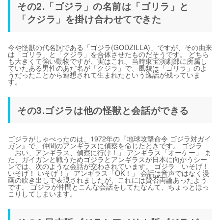
その2.「ゴジラ」の名前は「ゴリラ」と
「クジラ」を掛け合わせてできた
今や怪獣の代名詞である「ゴジラ(GODZILLA)」ですが、その由来
は「ゴリラ」と「クジラ」を合体させたものだそうです。 どちら
も大きくて強い動物ですが、実はこれ、当時東宝演劇部に所属し
ていたある男性のあだ名が「クジラ」で、風貌は「ゴリラ」のよ
うだったことから連想されて生まれたという逸話が残っていま
す。
その3.ゴジラは他の怪獣と会話ができる
ゴジラがしゃべったのは、1972年の『地球攻撃命令 ゴジラ対ガイ
ガン』で、仲間のアンギラスに偵察を命じたときです。 ゴジラ
「おい、アンギラス、偵察に行け！」 アンギラス「オーケー」 ま
た、ガイガンと戦うためゴジラとアンギラスが日本に向かうシー
ンでは、次のような会話が交わされています。 ゴジラ「いそげ！
いそげ！ いそげ！」 アンギラス「OK！」 会話は音声ではなく漫
画の吹き出しで表現されましたが、これには賛否両論あったよう
です。 ゴジラが仲間とこんな会話をしてたなんて、ちょっとほっ
こりしてしまいます。