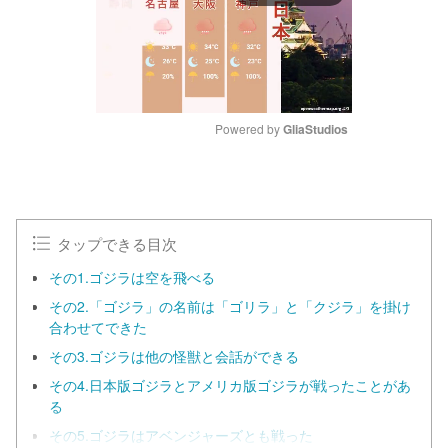
Powered by 
GliaStudios
M
u
t
e
タップできる目次
その1.ゴジラは空を飛べる
その2.「ゴジラ」の名前は「ゴリラ」と「クジラ」を掛け
合わせてできた
その3.ゴジラは他の怪獣と会話ができる
その4.日本版ゴジラとアメリカ版ゴジラが戦ったことがあ
る
その5.ゴジラはアベンジャーズとも戦った