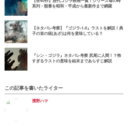
【全40作】歴代ゴジラ映画一覧！シリーズ毎の時
系列・順番を昭和・平成から最新作まで網羅
【ネタバレ考察】『ゴジラ-1.0』ラストを解説！典
子の首の痣(あざ)は何を意味している？
『シン・ゴジラ』ネタバレ考察 尻尾に人間！？怖
すぎるラストの意味を結末まであらすじ解説
この記事を書いたライター
濱野ハマ