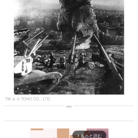
TM ＆ © TOHO CO., LTD.
AD
もっと読む
arrow_forward_ios