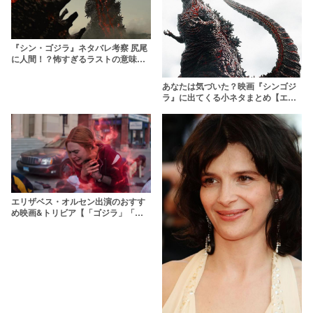
『シン・ゴジラ』ネタバレ考察 尻尾
に人間！？怖すぎるラストの意味を
結末まであらすじ解説
あなたは気づいた？映画『シンゴジ
ラ』に出てくる小ネタまとめ【エヴ
ァとの共通点も】
エリザベス・オルセン出演のおすす
め映画&トリビア【「ゴジラ」「ア
ベンジャーズ」に出演！】