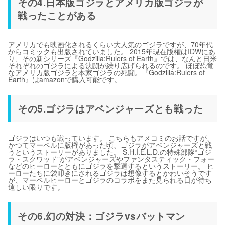
その4.日本版ゴジラとアメリカ版ゴジラが
戦ったことがある
アメリカでも映画化されるくらい大人気のゴジラですが、70年代
からコミックも出版されていました。 2015年現在版権はIDWにあ
り、その新シリーズ『Godzilla:Rulers of Earth』では、なんと日米
それぞれのゴジラによる決闘が繰り広げられるのです。 ほぼ恐竜
なアメリカ版ゴジラと本家ゴジラの死闘。『Godzilla:Rulers of
Earth』はamazonで購入可能です。
その5.ゴジラはアベンジャーズとも戦った
ゴジラはいつも戦っています。 こちらもアメコミのお話ですが、
かつてマーベルに版権があった頃、ゴジラがアベンジャーズと戦
うというストーリーがありました。 S.H.I.E.L.D.の特殊部隊“ゴジ
ラ・スクワッド”がアベンジャーズやファンタスティック・フォー
などのヒーローとともにゴジラを撃退するというストーリー。 ヒ
ーローたちに袋叩きにされるゴジラは想像するとかわいそうです
が、マーベルヒーローとゴジラのコラボをまた見られる日が待ち
遠しい限りです。
その6.幻の対決：ゴジラvsバットマン