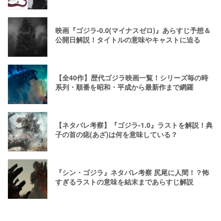
映画『ゴジラ-0.0(マイナスゼロ)』あらすじ予想＆
公開日解説！タイトルの意味やキャストに迫る
【全40作】歴代ゴジラ映画一覧！シリーズ毎の時
系列・順番を昭和・平成から最新作まで網羅
【ネタバレ考察】『ゴジラ-1.0』ラストを解説！典
子の首の痣(あざ)は何を意味している？
『シン・ゴジラ』ネタバレ考察 尻尾に人間！？怖
すぎるラストの意味を結末まであらすじ解説