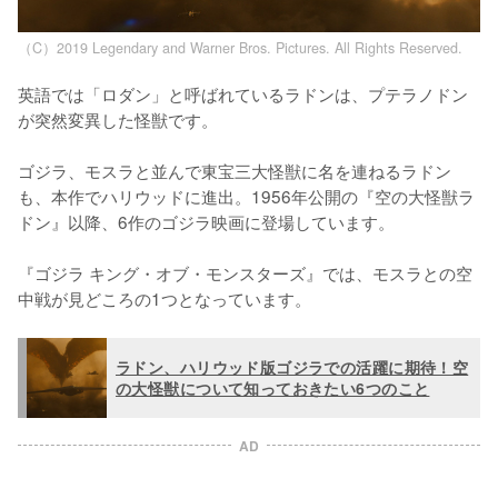
（C）2019 Legendary and Warner Bros. Pictures. All Rights Reserved.
英語では「ロダン」と呼ばれているラドンは、プテラノドン
が突然変異した怪獣です。

ゴジラ、モスラと並んで東宝三大怪獣に名を連ねるラドン
も、本作でハリウッドに進出。1956年公開の『空の大怪獣ラ
ドン』以降、6作のゴジラ映画に登場しています。

『ゴジラ キング・オブ・モンスターズ』では、モスラとの空
中戦が見どころの1つとなっています。
ラドン、ハリウッド版ゴジラでの活躍に期待！空
の大怪獣について知っておきたい6つのこと
AD