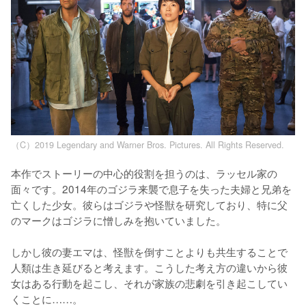
（C）2019 Legendary and Warner Bros. Pictures. All Rights Reserved.
本作でストーリーの中心的役割を担うのは、ラッセル家の
面々です。2014年のゴジラ来襲で息子を失った夫婦と兄弟を
亡くした少女。彼らはゴジラや怪獣を研究しており、特に父
のマークはゴジラに憎しみを抱いていました。

しかし彼の妻エマは、怪獣を倒すことよりも共生することで
人類は生き延びると考えます。こうした考え方の違いから彼
女はある行動を起こし、それが家族の悲劇を引き起こしてい
くことに……。
