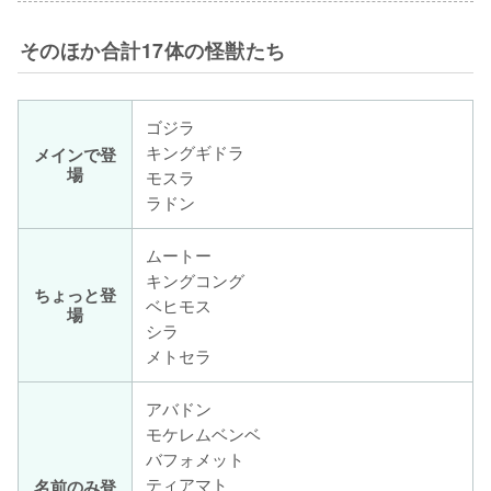
そのほか合計17体の怪獣たち
ゴジラ
キングギドラ
メインで登
場
モスラ
ラドン
ムートー
キングコング
ちょっと登
ベヒモス
場
シラ
メトセラ
アバドン
モケレムベンベ
バフォメット
ティアマト
名前のみ登