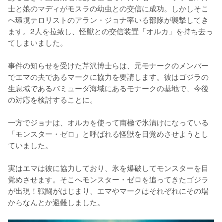
士と娘のマディがモスラの幼虫との交信に成功。しかしそこ
へ環境テロリストのアラン・ジョナ率いる部隊が襲撃してき
ます。2人を拉致し、怪獣との交信装置「オルカ」を持ち去っ
てしまいました。

事件の知らせを受けた芹沢博士らは、元モナークのメンバー
でエマの夫であるマークに協力を要請します。彼はゴジラの
生息域であるバミューダ海域にあるモナークの基地で、今後
の対応を検討することに。

一方でジョナは、オルカを使って南極で氷漬けになっている
「モンスター・ゼロ」と呼ばれる怪獣を目覚めさせようとし
ていました。

実はエマは彼に協力しており、氷を爆破してモンスターを目
覚めさせます。そこへモンスター・ゼロを追ってきたゴジラ
が出現！戦闘がはじまり、エマやマークはそれぞれにその場
からなんとか避難しました。