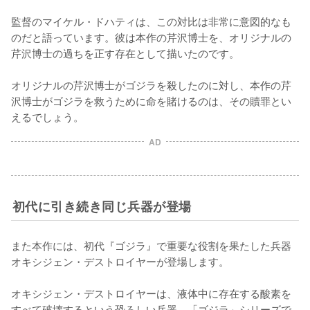
監督のマイケル・ドハティは、この対比は非常に意図的なも
のだと語っています。彼は本作の芹沢博士を、オリジナルの
芹沢博士の過ちを正す存在として描いたのです。

オリジナルの芹沢博士がゴジラを殺したのに対し、本作の芹
沢博士がゴジラを救うために命を賭けるのは、その贖罪とい
えるでしょう。
AD
初代に引き続き同じ兵器が登場
また本作には、初代『ゴジラ』で重要な役割を果たした兵器
オキシジェン・デストロイヤーが登場します。

オキシジェン・デストロイヤーは、液体中に存在する酸素を
すべて破壊するという恐ろしい兵器。「ゴジラ」シリーズで