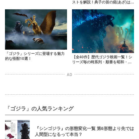
リウッド版にも登場】
ストを解説！典子の首の痣(あざ)は何
を意味している？
「ゴジラ」シリーズに登場する魅力
【全40作】歴代ゴジラ映画一覧！シ
的な怪獣10選！
リーズ毎の時系列・順番を昭和・平
成から最新作まで網羅
AD
「ゴジラ」の人気ランキング
『シンゴジラ』の形態変化一覧 第6形態より先では
人間型になるって本当？