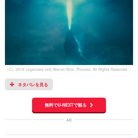
（C）2019 Legendary and Warner Bros. Pictures. All Rights Reserved.
ネタバレを見る
無料でU-NEXTで観る
AD