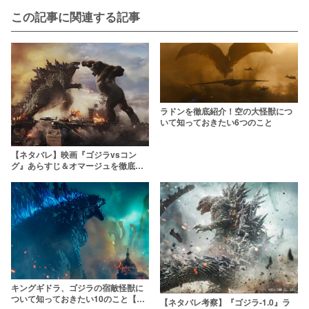
この記事に関連する記事
ラドンを徹底紹介！空の大怪獣につ
いて知っておきたい6つのこと
【ネタバレ】映画『ゴジラvsコン
グ』あらすじ＆オマージュを徹底解
説！二大怪獣激突の勝敗は？
キングギドラ、ゴジラの宿敵怪獣に
ついて知っておきたい10のこと【ハ
【ネタバレ考察】『ゴジラ-1.0』ラ