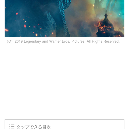
（C）2019 Legendary and Warner Bros. Pictures. All Rights Reserved.
L
o
/
U
a
n
d
m
e
u
d
t
:
e
1
0
0
.
0
0
%
タップできる目次