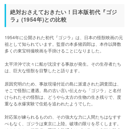
絶対おさえておきたい！日本版初代『ゴジ
ラ』(1954年)との比較
1954年に公開された初代『ゴジラ』は、日本の怪獣映画の元
祖として知られています。監督の本多猪四郎は、本作以降数
多くの東宝特撮映画を手掛けることになりました。

太平洋沖で次々に船が沈没する事故が発生。その生存者たち
は、巨大な怪獣を目撃したと語ります。

原因究明のため、事故現場付近の島に派遣された調査団は、
そこで怪獣に遭遇。島の古い言い伝えから「ゴジラ」と名付
けられたその怪獣は、どうやら太古の生物の生き残りで、度
重なる水爆実験で住処を追われたようでした。

対応策が練られるものの、その強大な力に人間たちはなすす
べもなく、ゴジラは東京に上陸。破壊の限りを尽くします。