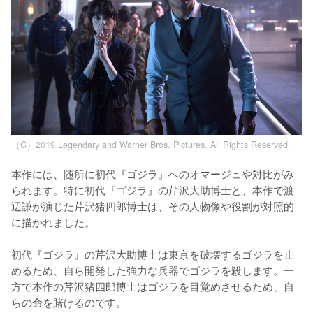
（C）2019 Legendary and Warner Bros. Pictures. All Rights Reserved.
本作には、随所に初代『ゴジラ』へのオマージュや対比がみ
られます。特に初代『ゴジラ』の芹沢大助博士と、本作で渡
辺謙が演じた芹沢猪四郎博士は、その人物像や役割が対照的
に描かれました。

初代『ゴジラ』の芹沢大助博士は東京を破壊するゴジラを止
めるため、自ら開発した強力な兵器でゴジラを殺します。一
方で本作の芹沢猪四郎博士はゴジラを目覚めさせるため、自
らの命を賭けるのです。
