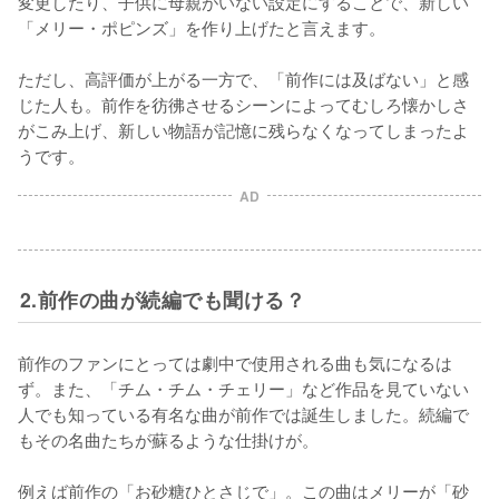
変更したり、子供に母親がいない設定にすることで、新しい
「メリー・ポピンズ」を作り上げたと言えます。

ただし、高評価が上がる一方で、「前作には及ばない」と感
じた人も。前作を彷彿させるシーンによってむしろ懐かしさ
がこみ上げ、新しい物語が記憶に残らなくなってしまったよ
うです。
AD
2.前作の曲が続編でも聞ける？
前作のファンにとっては劇中で使用される曲も気になるは
ず。また、「チム・チム・チェリー」など作品を見ていない
人でも知っている有名な曲が前作では誕生しました。続編で
もその名曲たちが蘇るような仕掛けが。

例えば前作の「お砂糖ひとさじで」。この曲はメリーが「砂