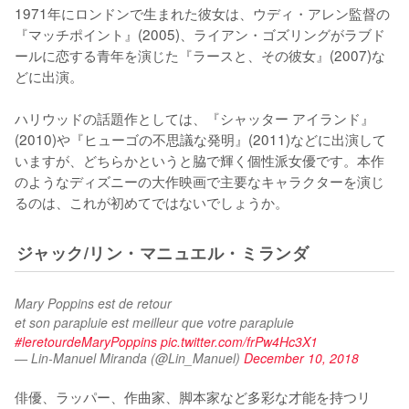
1971年にロンドンで生まれた彼女は、ウディ・アレン監督の
『マッチポイント』(2005)、ライアン・ゴズリングがラブド
ールに恋する青年を演じた『ラースと、その彼女』(2007)な
どに出演。

ハリウッドの話題作としては、『シャッター アイランド』
(2010)や『ヒューゴの不思議な発明』(2011)などに出演して
いますが、どちらかというと脇で輝く個性派女優です。本作
のようなディズニーの大作映画で主要なキャラクターを演じ
るのは、これが初めてではないでしょうか。
ジャック/リン・マニュエル・ミランダ
Mary Poppins est de retour 
et son parapluie est meilleur que votre parapluie 
#leretourdeMaryPoppins
pic.twitter.com/frPw4Hc3X1
— Lin-Manuel Miranda (@Lin_Manuel)
December 10, 2018
俳優、ラッパー、作曲家、脚本家など多彩な才能を持つリ