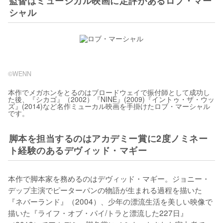
監督はミュージカル映画に定評があるロブ・マー
シャル
©WENN
本作でメガホンをとるのはブロードウェイで振付師として成功し
た後、『シカゴ』（2002）『NINE』(2009)『イントゥ・ザ・ウッ
ズ』(2014)など名作ミューカル映画を手掛けたロブ・マーシャル
です。
脚本を担当するのはアカデミー賞に2度ノミネー
ト経験のあるデヴィッド・マギー
本作で脚本家を務めるのはデヴィッド・マギー。ジョニー・
デップ主演でピーターパンの物語が生まれる過程を描いた
『ネバーランド』（2004）、少年の漂流生活を美しい映像で
描いた『ライフ・オブ・パイ/トラと漂流した227日』