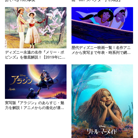
歴代ディズニー映画一覧！名作アニ
ディズニー永遠の名作『メリー・ポ
メから実写まで年表・時系列で網羅
ピンズ』を徹底解説！【2019年に続
しよう【2026年】
編公開！】
実写版『アラジン』のあらすじ・魅
力を解説！アニメからの進化が凄
い……【ネタバレ注意】