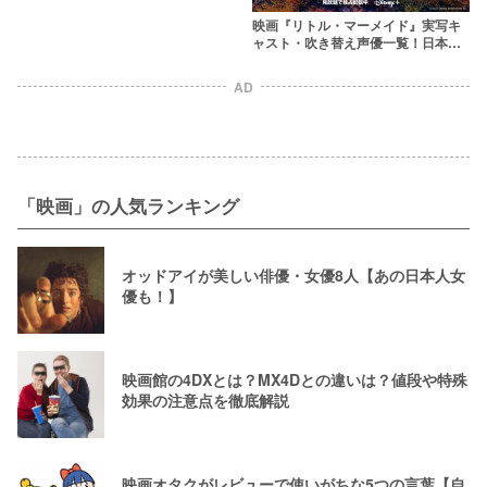
映画『リトル・マーメイド』実写キ
ャスト・吹き替え声優一覧！日本語
吹替の歌唱力やキャラのヴィジュア
ルは？
AD
「映画」の人気ランキング
オッドアイが美しい俳優・女優8人【あの日本人女
優も！】
映画館の4DXとは？MX4Dとの違いは？値段や特殊
効果の注意点を徹底解説
映画オタクがレビューで使いがちな5つの言葉【自