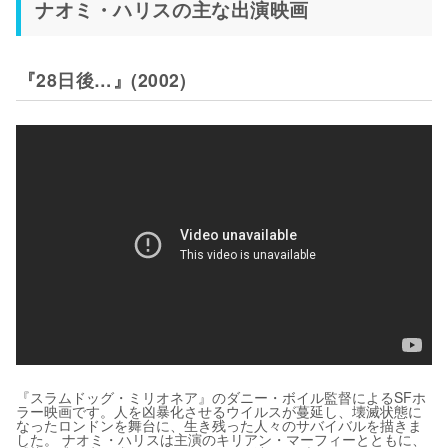
ナオミ・ハリスの主な出演映画
『28日後…』(2002)
『スラムドッグ・ミリオネア』のダニー・ボイル監督によるSFホ
ラー映画です。人を凶暴化させるウイルスが蔓延し、壊滅状態に
なったロンドンを舞台に、生き残った人々のサバイバルを描きま
した。 ナオミ・ハリスは主演のキリアン・マーフィーとともに、