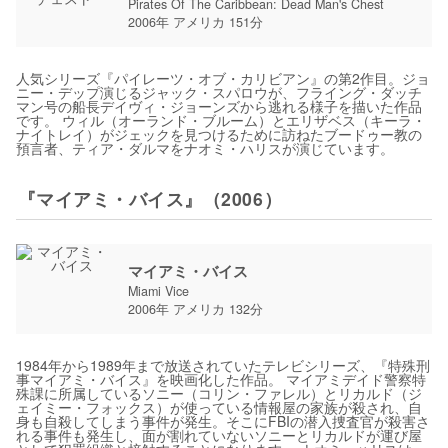
Pirates Of The Caribbean: Dead Man's Chest
2006年 アメリカ 151分
人気シリーズ『パイレーツ・オブ・カリビアン』の第2作目。ジョ
ニー・デップ演じるジャック・スパロウが、フライング・ダッチ
マン号の船長デイヴィ・ジョーンズから逃れる様子を描いた作品
です。 ウィル（オーランド・ブルーム）とエリザベス（キーラ・
ナイトレイ）がジェックを見つけるために訪ねたブードゥー教の
預言者、ティア・ダルマをナオミ・ハリスが演じています。
『マイアミ・バイス』（2006）
マイアミ・バイス
Miami Vice
2006年 アメリカ 132分
1984年から1989年まで放送されていたテレビシリーズ、『特殊刑
事マイアミ・バイス』を映画化した作品。 マイアミデイド警察特
殊課に所属しているソニー（コリン・ファレル）とリカルド（ジ
ェイミー・フォックス）が使っている情報屋の家族が殺され、自
身も自殺してしまう事件が発生。そこにFBIの潜入捜査官が殺害さ
れる事件も発生し、面が割れていないソニーとリカルドが運び屋