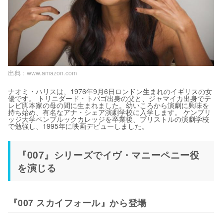
出典 :
www.amazon.com
ナオミ・ハリスは、1976年9月6日ロンドン生まれのイギリスの女
優です。 トリニダード・トバゴ出身の父と、ジャマイカ出身でテ
レビ脚本家の母の間に生まれました。幼いころから演劇に興味を
持ち始め、有名なアナ・シェア演劇学校に入学します。 ケンブリ
ッジ大学ペンブルックカレッジを卒業後、ブリストルの演劇学校
で勉強し、1995年に映画デビューしました。
『007』シリーズでイヴ・マニーペニー役
を演じる
『007 スカイフォール』から登場