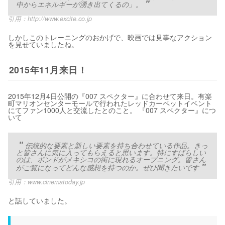
中からエネルギーが湧き出てくるの」。
引用：
http://www.excite.co.jp
しかしこのトレーニングのおかげで、映画では見事なアクション
を見せていましたね。
2015年11月来日！
2015年12月4日公開の『007 スペクター』に合わせて来日。有楽
町マリオンセンターモールで行われたレッドカーペットイベント
にてファン1000人と交流したとのこと。 『007 スペクター』につ
いて
伝統的な要素と新しい要素を持ち合わせている作品。きっ
と皆さんに気に入ってもらえると思います。特にすばらしい
のは、ボンドがメキシコの街に現れるオープニング。皆さん
がご覧になってどんな感想を持つのか。ぜひ聞きたいです
引用：
www.cinematoday.jp
と話していました。