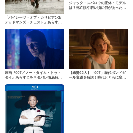
ジャック・スパロウの正体・モデル
は？死亡説や若い頃に何があったの
かも解説【パイレーツ・オブ・カリ
ビアン】
「パイレーツ・オブ・カリビアン2/
デッドマンズ・チェスト」あらすじ
ネタバレを結末までわかりやすく解
説＆考察！
【総勢22人】「007」歴代ボンドガ
映画『007／ノー・タイム・トゥ・
ール変遷を解説！時代とともに変わ
ダイ』あらすじをネタバレ徹底解
る彼女たちの魅力
説！ダニエル・クレイグが有終の美
を飾る最新作