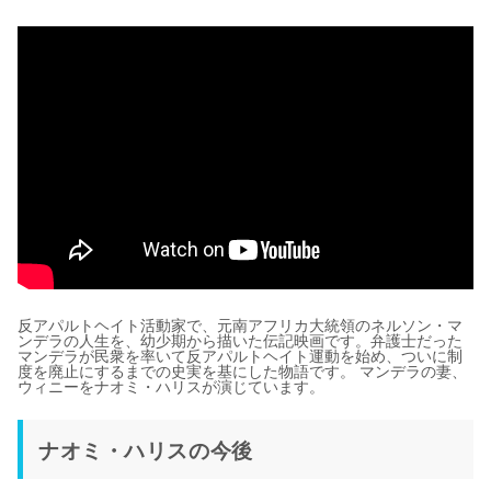
反アパルトヘイト活動家で、元南アフリカ大統領のネルソン・マ
ンデラの人生を、幼少期から描いた伝記映画です。弁護士だった
マンデラが民衆を率いて反アパルトヘイト運動を始め、ついに制
度を廃止にするまでの史実を基にした物語です。 マンデラの妻、
ウィニーをナオミ・ハリスが演じています。
ナオミ・ハリスの今後