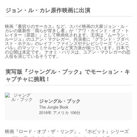
ジョン・ル・カレ原作映画に出演
映画『裏切りのサーカス』など、スパイ映画の大家ジョン・ル・
カレの最新作「我らが背きし者」が『アワ・カインド・オブ・ト
レイター（原題）』として映画化されます。主演は『ムーラン・
ルージュ』のユアン・マクレガー、共演者に『グランド・ブダペ
スト・ホテル』のレイフ・ファインズやテレビシリーズ『ハンニ
バル』のマッツ・ミケルセンなど実力派が揃っています。日本で
の公開は未定です。 ナオミ・ハリスは、ユアン・マクレガーの恋
人役を演じているそうです。
実写版『ジャングル・ブック』でモーション・キ
ャプチャに挑戦！
ジャングル・ブック
The Jungle Book
2016年 アメリカ 106分
映画『ロード・オブ・ザ・リング』、『ホビット』シリーズ