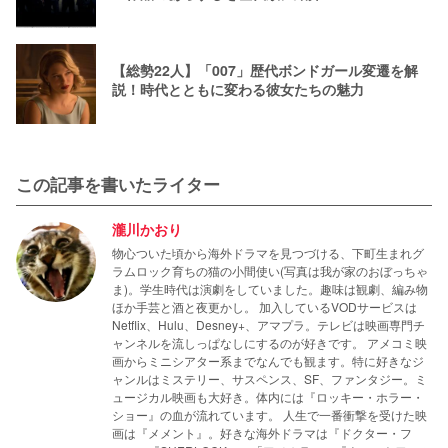
【総勢22人】「007」歴代ボンドガール変遷を解
説！時代とともに変わる彼女たちの魅力
この記事を書いたライター
瀧川かおり
物心ついた頃から海外ドラマを見つづける、下町生まれグ
ラムロック育ちの猫の小間使い(写真は我が家のおぼっちゃ
ま)。学生時代は演劇をしていました。趣味は観劇、編み物
ほか手芸と酒と夜更かし。 加入しているVODサービスは
Netflix、Hulu、Desney+、アマプラ。テレビは映画専門チ
ャンネルを流しっぱなしにするのが好きです。 アメコミ映
画からミニシアター系までなんでも観ます。特に好きなジ
ャンルはミステリー、サスペンス、SF、ファンタジー。ミ
ュージカル映画も大好き。体内には『ロッキー・ホラー・
ショー』の血が流れています。 人生で一番衝撃を受けた映
画は『メメント』。好きな海外ドラマは『ドクター・フ