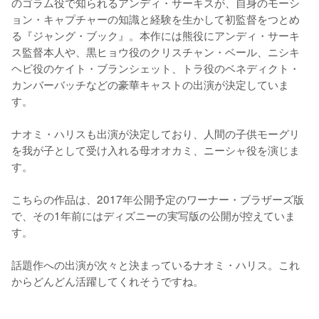
のゴラム役で知られるアンディ・サーキスが、自身のモーシ
ョン・キャプチャーの知識と経験を生かして初監督をつとめ
る『ジャング・ブック』。本作には熊役にアンディ・サーキ
ス監督本人や、黒ヒョウ役のクリスチャン・ベール、ニシキ
ヘビ役のケイト・ブランシェット、トラ役のベネディクト・
カンバーバッチなどの豪華キャストの出演が決定していま
す。

ナオミ・ハリスも出演が決定しており、人間の子供モーグリ
を我が子として受け入れる母オオカミ、ニーシャ役を演じま
す。

こちらの作品は、2017年公開予定のワーナー・ブラザーズ版
で、その1年前にはディズニーの実写版の公開が控えていま
す。

話題作への出演が次々と決まっているナオミ・ハリス。これ
からどんどん活躍してくれそうですね。