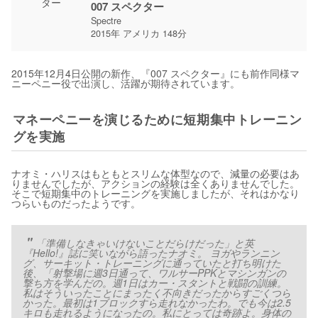
007 スペクター
Spectre
2015年 アメリカ 148分
2015年12月4日公開の新作、『007 スペクター』にも前作同様マ
ニーペニー役で出演し、活躍が期待されています。
マネーペニーを演じるために短期集中トレーニン
グを実施
ナオミ・ハリスはもともとスリムな体型なので、減量の必要はあ
りませんでしたが、アクションの経験は全くありませんでした。
そこで短期集中のトレーニングを実施しましたが、それはかなり
つらいものだったようです。
「準備しなきゃいけないことだらけだった」と英
『Hello!』誌に笑いながら語ったナオミ。 ヨガやランニン
グ、サーキット・トレーニングに通っていたと打ち明けた
後、「射撃場に週3日通って、ワルサーPPKとマシンガンの
撃ち方を学んだの。週1日はカー・スタントと戦闘の訓練。
私はそういったことにまったく不向きだったからすごくつら
かった。最初は1ブロックすら走れなかったわ。でも今は2.5
キロも走れるようになったの。私にとっては奇跡よ。身体の