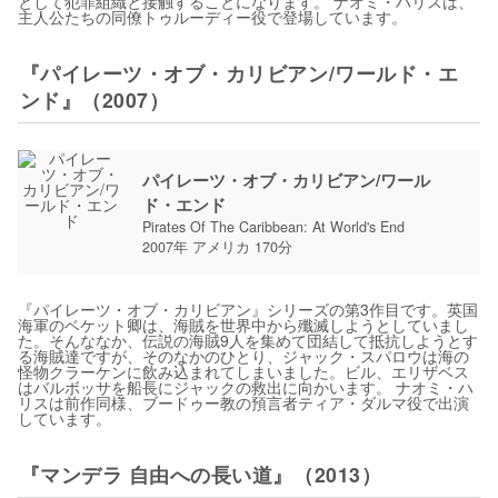
として犯罪組織と接触することになります。 ナオミ・ハリスは、
主人公たちの同僚トゥルーディー役で登場しています。
『パイレーツ・オブ・カリビアン/ワールド・エ
ンド』（2007）
パイレーツ・オブ・カリビアン/ワール
ド・エンド
Pirates Of The Caribbean: At World's End
2007年 アメリカ 170分
『パイレーツ・オブ・カリビアン』シリーズの第3作目です。英国
海軍のベケット卿は、海賊を世界中から殲滅しようとしていまし
た。そんななか、伝説の海賊9人を集めて団結して抵抗しようとす
る海賊達ですが、そのなかのひとり、ジャック・スパロウは海の
怪物クラーケンに飲み込まれてしまいました。ビル、エリザベス
はバルボッサを船長にジャックの救出に向かいます。 ナオミ・ハ
リスは前作同様、ブードゥー教の預言者ティア・ダルマ役で出演
しています。
『マンデラ 自由への長い道』（2013）