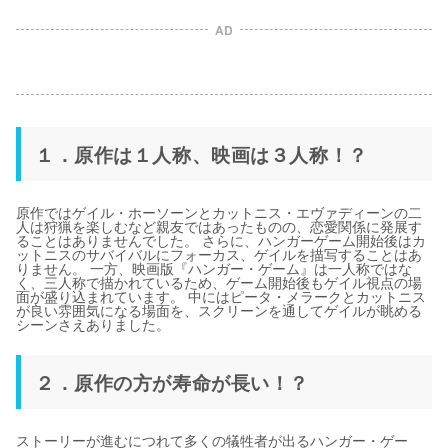
AD
１．原作は１人称、映画は３人称！？
原作ではゲイル・ホーソーンとカットニス・エヴァディーンの二
人は狩猟を楽しむなど親友ではあったものの、恋愛関係に発展す
ることはありませんでした。 さらに、ハンガーゲーム開始後はカ
ットニスのサバイバルにフォーカス、ゲイルを描写することはあ
りません。 一方、映画版『ハンガー・ゲーム』は一人称ではな
く、三人称で描かれているため、ゲーム開始後もゲイル視点の場
面が盛り込まれています。 中にはピータ・メラークとカットニス
が良い雰囲気になる場面を、スクリーンを通してゲイルが眺める
シーンさえありました。
２．原作の方が寿命が長い！？
ストーリーが進むにつれて多くの犠牲者が出るハンガー・ゲー