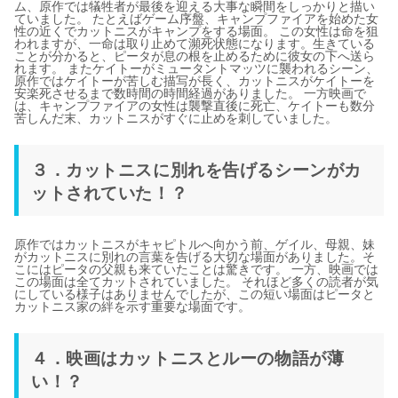
ム、原作では犠牲者が最後を迎える大事な瞬間をしっかりと描い
ていました。 たとえばゲーム序盤、キャンプファイアを始めた女
性の近くでカットニスがキャンプをする場面。 この女性は命を狙
われますが、一命は取り止めて瀕死状態になります。生きている
ことが分かると、ピータが息の根を止めるために彼女の下へ送ら
れます。 またケイトーがミュータントマッツに襲われるシーン、
原作ではケイトーが苦しむ描写が長く、カットニスがケイトーを
安楽死させるまで数時間の時間経過がありました。 一方映画で
は、キャンプファイアの女性は襲撃直後に死亡、ケイトーも数分
苦しんだ末、カットニスがすぐに止めを刺していました。
３．カットニスに別れを告げるシーンがカ
ットされていた！？
原作ではカットニスがキャピトルへ向かう前、ゲイル、母親、妹
がカットニスに別れの言葉を告げる大切な場面がありました。そ
こにはピータの父親も来ていたことは驚きです。 一方、映画では
この場面は全てカットされていました。 それほど多くの読者が気
にしている様子はありませんでしたが、この短い場面はピータと
カットニス家の絆を示す重要な場面です。
４．映画はカットニスとルーの物語が薄
い！？