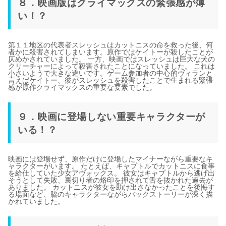
８．映画版はクライマックスの緊張感が薄
い！？
第１１地区の代表者スレッシュはカットニスの命を救った後、何
者かに殺害されてしまいます。原作ではケイトーが殺したことが
仄めかされていました。 一方、映画ではスレッシュは巨大な犬の
クリーチャーによって殺害されたことになっていました。 これは
小さいようで大きな違いです。ゲーム参加者の中心的ヴィランと
言えばケイトー、彼がスレッシュを殺害したことで生まれる緊張
感が原作クライマックスの重要な要素でした。
９．映画に登場しない重要キャラクターが
いる！？
映画には登場せず、原作だけに登場したマイナーながら重要なキ
ャラクターがいます。 たとえば、キャプトルでカットニスに食事
を給仕していた少女アヴォックス。 彼女はキャプトルから逃げ出
そうとして失敗、裏切り者の烙印を押されて舌を抜かれた過去が
ありました。 カットニスが彼女を助け出さなかったことを後悔す
る場面など、脇のキャラクターながらバックストーリーが深く描
かれていました。