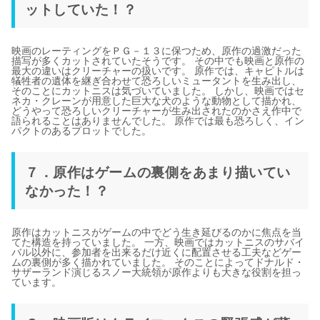
ットしていた！？
映画のレーティングをＰＧ－１３に保つため、原作の過激だった
描写が多くカットされていたそうです。 その中でも映画と原作の
最大の違いはクリーチャーの扱いです。 原作では、キャピトルは
犠牲者の遺体を継ぎ合わせて恐ろしいミュータントを生み出し、
そのことにカットニスは気づいていました。 しかし、映画ではセ
ネカ・クレーンが用意した巨大な犬のような動物として描かれ、
どうやって恐ろしいクリーチャーが生み出されたのかさえ作中で
語られることはありませんでした。 原作では最も恐ろしく、イン
パクトのあるプロットでした。
７．原作はゲームの裏側をあまり描いてい
なかった！？
原作はカットニスがゲームの中でどう生き延びるのかに焦点を当
てた構造を持っていました。 一方、映画ではカットニスのサバイ
バル以外に、参加者を出来るだけ近くに配置させる工夫などゲー
ムの裏側が多く描かれていました。 そのことによってドナルド・
サザーランド演じるスノー大統領が原作よりも大きな役割を担っ
ています。