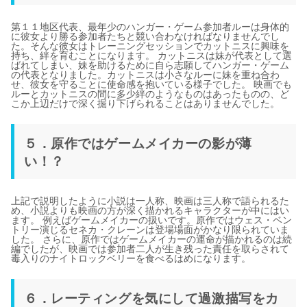
第１１地区代表、最年少のハンガー・ゲーム参加者ルーは身体的
に彼女より勝る参加者たちと競い合わなければなりませんでし
た。そんな彼女はトレーニングセッションでカットニスに興味を
持ち、絆を育むことになります。 カットニスは妹が代表として選
ばれてしまい、妹を助けるために自ら志願してハンガー・ゲーム
の代表となりました。カットニスは小さなルーに妹を重ね合わ
せ、彼女を守ることに使命感を抱いている様子でした。 映画でも
ルーとカットニスの間に多少絆のようなものはあったものの、ど
こか上辺だけで深く掘り下げられることはありませんでした。
５．原作ではゲームメイカーの影が薄
い！？
上記で説明したように小説は一人称、映画は三人称で語られるた
め、小説よりも映画の方が深く描かれるキャラクターが中にはい
ます。 例えばゲームメイカーの扱いです。原作ではウェス・ベン
トリー演じるセネカ・クレーンは登場場面がかなり限られていま
した。 さらに、原作ではゲームメイカーの運命が描かれるのは続
編でしたが、映画では参加者二人が生き残った責任を取らされて
毒入りのナイトロックベリーを食べるはめになります。
６．レーティングを気にして過激描写をカ