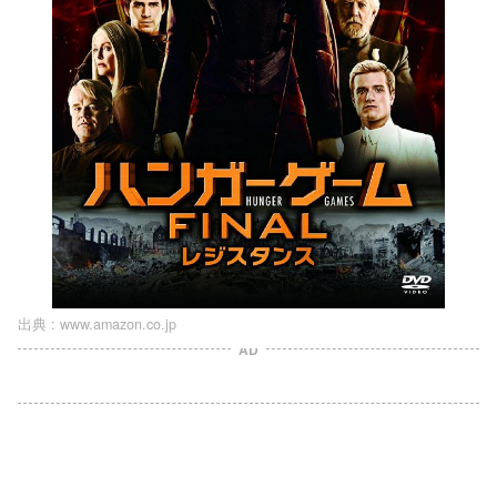
出典 :
www.amazon.co.jp
AD