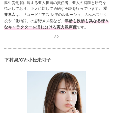
厚生労働省に属する亜人担当の責任者。亜人の捕獲と研究を
指示しており、亜人に対して過酷な実験を行っています。
 櫻
は、『コードギアス 反逆のルルーシュ』の枢木スザク
井孝宏
役や『化物語』の忍野メメ役など、
年齢も役柄も異なる様々
なキャラクターを演じ分ける実力派声優
です。
AD
下村泉/CV:小松未可子