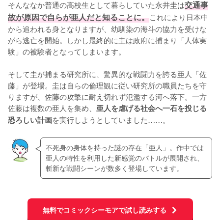
そんななか普通の高校生として暮らしていた永井圭は
交通事
故が原因で自らが亜人だと知ることに。
これにより日本中
から追われる身となりますが、幼馴染の海斗の協力を受けな
がら逃亡を開始。しかし最終的に圭は政府に捕まり「人体実
験」の被験者となってしまいます。

そして圭が捕まる研究所に、驚異的な戦闘力を誇る亜人「佐
藤」が登場。圭は自らの倫理観に従い研究所の職員たちを守
りますが、佐藤の攻撃に耐え切れず氾濫する河へ落下。一方
佐藤は複数の亜人を集め、
亜人を虐げる社会へ一石を投じる
を実行しようとしていました……。
恐ろしい計画
不死身の身体を持った謎の存在「亜人」。作中では
亜人の特性を利用した新感覚のバトルが展開され、
斬新な戦闘シーンが数多く登場しています。
無料でコミックシーモアで試し読みする