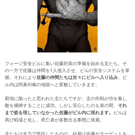
フォージ安全ビルに集い佐藤対策の準備を始める圭たち。そ
の一方で佐藤は仲間を1人侵入させ、ビルの安全システムを掌
握。それにより
、ビ
佐藤の仲間たちは次々にビルへ入り込み
ル内は阿鼻叫喚の地獄へと変貌していきます。

窮地に陥ったと思われた圭たちですが、圭の作戦が功を奏し
敵を捕縛することに成功。しかし安心したのも束の間、
それ
ビルは
まで姿を現していなかった佐藤がビル内に現れます。
再び戦場と化し、死亡者が多数出る事態に発展。

圭たちは全力で抵抗したものの、結局は佐藤がターゲットを