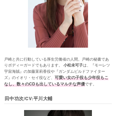
戸崎と共に行動している厚生労働省の人間。戸崎の秘書であ
りボディーガードでもあります。 
は、『モーレツ
小松未可子
宇宙海賊』の加藤茉莉香役や『ガンダムビルドファイター
ズ』のイオリ・セイ役など、
可愛い女の子役も少年役もこ
なし、数々のCDも出しているマルチな声優
です。
田中功次/CV:平川大輔