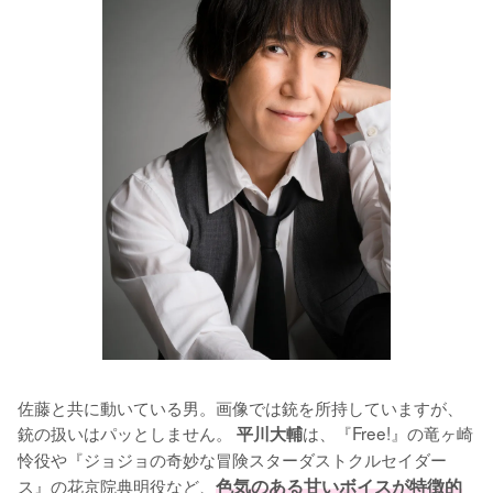
佐藤と共に動いている男。画像では銃を所持していますが、
銃の扱いはパッとしません。
は、『Free!』の竜ヶ崎
 平川大輔
怜役や『ジョジョの奇妙な冒険スターダストクルセイダー
ス』の花京院典明役など、
色気のある甘いボイスが特徴的