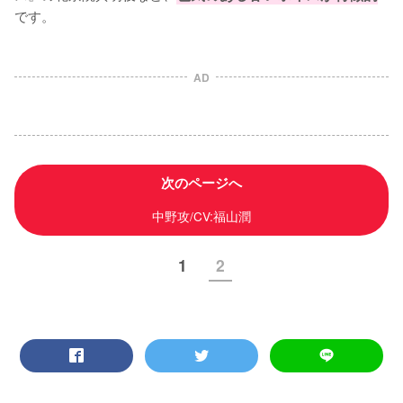
です。
AD
次のページへ
中野攻/CV:福山潤
1
2