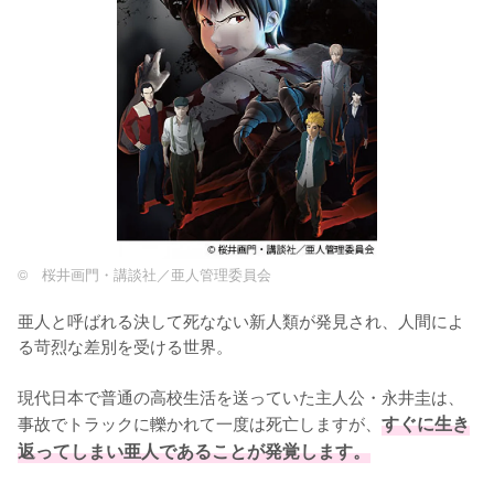
© 桜井画門・講談社／亜人管理委員会
亜人と呼ばれる決して死なない新人類が発見され、人間によ
る苛烈な差別を受ける世界。

現代日本で普通の高校生活を送っていた主人公・永井圭は、
事故でトラックに轢かれて一度は死亡しますが、
すぐに生き
返ってしまい亜人であることが発覚します。