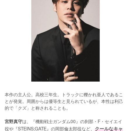
本作の主人公。高校三年生。トラックに轢かれ亜人であるこ
とが発覚。周囲からは優等生と見られているが、本性は利己
的で「クズ」と称されることも。 

は、『機動戦士ガンダム00』の刹那・F・セイエイ
宮野真守
役や『STEINS;GATE』の岡部倫太郎役など、
クールなキャ