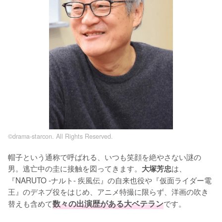
©drama-starcon. All Rights Reserved.
帽子という通称で呼ばれる、いつも笑顔を絶やさない謎の
男。逃亡中の圭に接触を図ってきます。
は、
大塚芳忠
『NARUTO -ナルト- 疾風伝』の自来也役や『仮面ライダー電
王』のデネブ役をはじめ、アニメ特撮に限らず、洋画の吹き
替えも含めて
数々の出演歴がある大ベテラン
です。