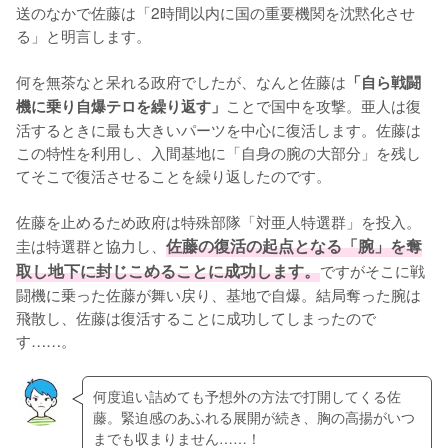
送のなかで佐藤は「2時間以内に国の重要機関を沈黙化させ
る」と明言します。

何を無茶なと呆れる政府でしたが、なんと佐藤は
「自ら戦闘
ことで国中を攻撃。亜人は復
機に乗り自爆テロを繰り返す」
活するときに最も大きいパーツを中心に復活します。佐藤は
この特性を利用し、入間基地に「自身の腕の大部分」を残し
てそこで復活させることを繰り返したのです。

佐藤を止めるため政府は特殊部隊「対亜人特選群」を投入。
圭は特選群と協力し、
佐藤の復活の起点となる「腕」を奪
取し地下に封じこめることに成功します。
ですがそこに戦
闘機に乗った佐藤が舞い戻り、基地で自爆。結局奪った腕は
飛散し、佐藤は復活することに成功してしまったので
す……。
何度追い詰めても予想外の方法で打開してくる佐
藤。緊迫感のあふれる展開が続き、胸の高揚がいつ
までも収まりません……！