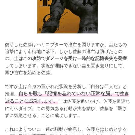
復活した佐藤はヘリコプターで逃亡を図りますが、圭たちの
追撃により市街地に落下。しかし佐藤の逃亡は防げたもの
の、
圭はこの攻防でダメージを受け一時的な記憶喪失を発症
してしまいます。状況が理解できない圭を置き去りにして、
再び逃亡を始める佐藤。

ですが圭は自身の置かれた状況を分析し「自分は亜人だ」と
推理。
自らを殺し「記憶を忘れていない正常な脳」で生き
返ることに成功します。
圭は佐藤を追いかけ、佐藤を道連れ
に河へダイブ。この勇気ある行動が実を結び、佐藤を「殺さ
ずに気絶させる」ことに成功します。

これによりついに一連の騒動が終息し、佐藤をはじめとする