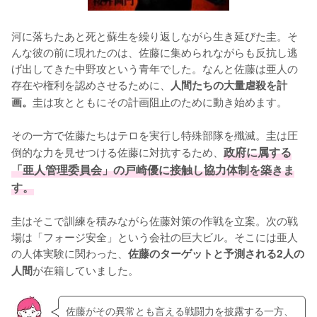
河に落ちたあと死と蘇生を繰り返しながら生き延びた圭。そ
んな彼の前に現れたのは、佐藤に集められながらも反抗し逃
げ出してきた中野攻という青年でした。なんと佐藤は亜人の
存在や権利を認めさせるために、
人間たちの大量虐殺を計
圭は攻とともにその計画阻止のために動き始めます。

画。
その一方で佐藤たちはテロを実行し特殊部隊を殲滅。圭は圧
倒的な力を見せつける佐藤に対抗するため、
政府に属する
「亜人管理委員会」の戸崎優に接触し協力体制を築きま
す。
圭はそこで訓練を積みながら佐藤対策の作戦を立案。次の戦
場は「フォージ安全」という会社の巨大ビル。そこには亜人
の人体実験に関わった、
佐藤のターゲットと予測される2人の
が在籍していました。
人間
佐藤がその異常とも言える戦闘力を披露する一方、