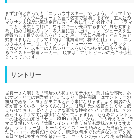
まずは何と言っても「ニッカウヰスキー」でしょう。ドラマ上で
は、「ドウカウヰスキー」と言う名前で登場しますが、主人公の
マッサン夫婦が北海道余市に渡った後に作った会社です。 ドラマ
上でも、史実と同様に、ウイスキーが完成するまで年月を要する
為、始めは地元のリンゴを大量に買い上げ、リンゴジュースを生
産販売して目先の収入を得ていた為、「大日本果汁」と言う名で
始まりました（ドラマ上では「北海道果汁株式会社」）。 「ニッ
カウヰスキー」は、ザ・ブレンド・スーパーニッカ・ブラックニ
ッカなどウイスキーの人気シリーズをいくつも持つ日本を代表す
るウイスキー製造メーカー。 現在は、アサヒビールの完全子会社
となっています。
サントリー
堤真一さん演じる「鴨居の大将」のモデルが、鳥井信治郎氏。あ
のサントリーの創業者です。つまり「鴨井商店」はサントリーの
前身である「寿屋」がモデルと言う事になります。よく鴨居の大
将が言っている「やってみなはれ」は鳥井氏の名言として今に伝
えられており、ダイナミックな豪快な性格だったと言われ、その
あたりもドラマでは忠実になぞっていますね。 ちなみにサントリ
ーの社名の由来は「サン（SUN）+鳥井」から。そう考えるとドラ
マに登場している「太陽ワイン」と言う名前も意味がありますよ
ね。 サントリーは、ビールやウイスキーを始めとした洋酒と言っ
たアルコール飲料だけでなく、清涼飲料水でも大きなシェアを誇
る日本を代表する大企業の一つ。 マッサンのモデルである竹鶴政