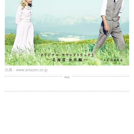
出典 :
www.amazon.co.jp
AD