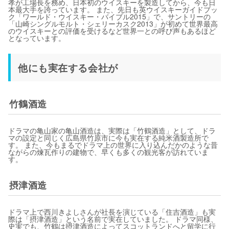
孝が工場長を務め、日本初のウイスキーを製造してから、今も日
本最大手を誇っています。 また、先日も英ウイスキーガイドブッ
ク「ワールド・ウイスキー・バイブル2015」で、サントリーの
「山崎シングルモルト・シェリーカスク2013」が初めて世界最高
のウイスキーとの評価を受けるなど世界一との呼び声もあるほど
となっています。
他にも実在する会社が
竹鶴酒造
ドラマの亀山家の亀山酒造は、実際は「竹鶴酒造」として、ドラ
マの設定と同じく広島県竹原市に今も実在する純米酒製造所で
す。 また、今もまるでドラマ上の世界に入り込んだかのような昔
ながらの煉瓦作りの建物で、早くも多くの観光客が訪れていま
す。
摂津酒造
ドラマ上で西川きよしさんが社長を演じている「住吉酒造」も実
際は「摂津酒造」という名前で実在していました。 ドラマ同様、
史実でも、竹鶴は摂津酒造によってスコットランドへと留学に行