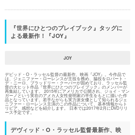
『世界にひとつのプレイブック』タッグに
よる最新作！『JOY』
JOY
デビッド・O・ラッセル監督の最新作、映画『JOY』。今作品で
は、ジェニファー・ローレンスが主役を務め、脇役をロバート・
デ・ニーロ、ブラッドリー・クーパーが固めており、ラッセル監
督の大ヒット作品『世界にひとつのプレイブック』のメンバーが
再集結しています。 2015年にアメリカで公開され、ジョイ・マン
ガーノという実在のアメカ人女性発明家の半生をもとに描いた作
品となっています。若手ながらも実力派女優として知られるジェ
ニファー・ローレンス主演のこの作品について、基本情報からト
リビア、感想などを紹介します。 日本では2017年2月にDVDリリ
ース予定です。
デヴィッド・O・ラッセル監督最新作、映