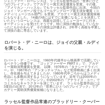
ジェニファー・ローレンスは、ラッセル監督作品の『世界にひと
つのプレイブック』でアカデミー賞主演女優賞を受賞。その後、
『アメリカン・ハッスル』でもラッセル監督作品に出演。 今回の
ジョイ・マンガーノ役でもゴールデングローブ賞主演女優賞（コ
メディ/ミュージカル部門）を受賞。アカデミー賞主演女優賞候補
にもなりました。 14歳の頃にはすでに女優になることを決意して
いたというローレンスは、両親を説得してニューヨークに行き、
オーディションを受けたそうです。特に演技の勉強をしていなか
ったにもかかわらず、その演技は評価され、2年早く高校を卒業し
て演技の道に専念しています。
ロバート・デ・ニーロは、ジョイの父親・ルディ
を演じる。
ロバート・デ・ニーロは、1960年代後半から映画界で活躍してい
るベテラン俳優です。『ゴッドファーザー PARTⅡ』で、アカデ
ミー賞助演男優賞を受賞。 以降、1976年の『タクシードライバ
ー』や、1987年の『アンタッチャブル』など犯罪映画に多く出演
し、存在感を与えてきましたが、1980年代中ごろからはコメディ
作品にも多数出演するようになっています。近年では2000年の
『ミート・ザ・ペアレンツ』や2002年の『アナライズ・ユー』で
コミカルなキャラクターを演じています。 ラッセル監督作品には
3度目の出演で、2012年の『世界にひとつのプレイブック』でア
カデミー賞助演男優賞候補になりました。
ラッセル監督作品常連のブラッドリー・クーパー