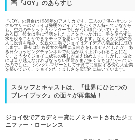
画『JOY』のあらすじ
『JOY』の舞台は1989年のアメリカです。二人の子供を持つシン
グルマザーのジョイは発明のアイデアをたくさん持っていながら
も、空港のチケットカウンターでしがない職についていました。
ある日、彼女は手に怪我をしたことをきっかけに、手を使わずに
水を絞ることができるモップを思いつきます。なんとか父親の恋
人に投資を頼み、父親の工場でジョイはアイデアの製品化に成功
します。 最初は誰も彼女の発明に見向きをしませんでしたが、あ
る日ショッピングチャンネルで商品が取り上げられることにな
り、ようやくジョイに成功の兆しが見え始めます。しかし、彼女
には乗り越えなければならない困難がまだ多く立ちはだかってい
たのでした。 シングルマザーとして子育てに奮闘する傍ら大企業
を築いていく、ジョイのたくましさを伝記的に描いています。
スタッフとキャストは、『世界にひとつの
プレイブック』の面々が再集結！
ジョイ役でアカデミー賞にノミネートされたジェ
ニファー・ローレンス