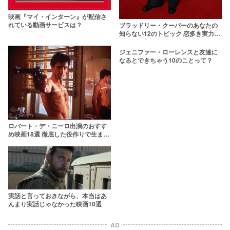
映画『マイ・インターン』が配信さ
れている動画サービスは？
ブラッドリー・クーパーのあなたの
知らない12のトピック 恋多き実力派
俳優
ジェニファー・ローレンスと友達に
なるとできちゃう10のことって？
ロバート・デ・ニーロ出演のおすす
め映画18選 徹底した役作りで生まれ
た名演の数々！
実話と言っておきながら、本当はあ
んまり実話じゃなかった映画10選
AD