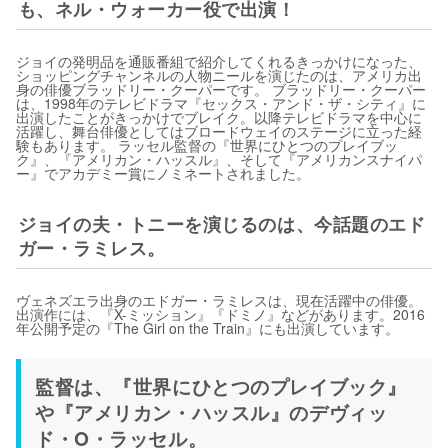
も、ネル・ウォーカー役で出演！
ジョイの発明品を通販番組で紹介してくれるきっかけになった、
ショッピングチャンネルの人物ニールを演じたのは、アメリカ出
身の俳優ブラッドリー・クーパーです。 ブラッドリー・クーパー
は、1998年のテレビドラマ『セックス・アンド・ザ・シティ』に
出演したことがきっかけでブレイク。以降テレビドラマを中心に
活躍し、舞台俳優としてはブロードウェイのステージに立った経
験もあります。 ラッセル監督の『世界にひとつのプレイブッ
ク』、『アメリカン・ハッスル』、そして『アメリカンスナイパ
ー』でアカデミー賞にノミネートされました。
ジョイの夫・トニーを演じるのは、今話題のエド
ガー・ラミレス。
ヴェネズエラ出身のエドガー・ラミレスは、現在活躍中の俳優。
出演作には、『X-ミッション』『ドミノ』などがあります。2016
年公開予定の『The Girl on the Train』にも出演しています。
監督は、『世界にひとつのプレイブック』
や『アメリカン・ハッスル』のデヴィッ
ド・O・ラッセル。