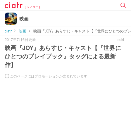
[ シアター ]
映画
ciatr
映画
映画『JOY』あらすじ・キャスト【『世界にひとつのプ
2017年7月6日更新
seki
映画『JOY』あらすじ・キャスト【『世界に
ひとつのプレイブック』タッグによる最新
作】
このページにはプロモーションが含まれています
L
o
/
U
a
n
d
m
e
u
d
t
:
e
1
0
0
.
0