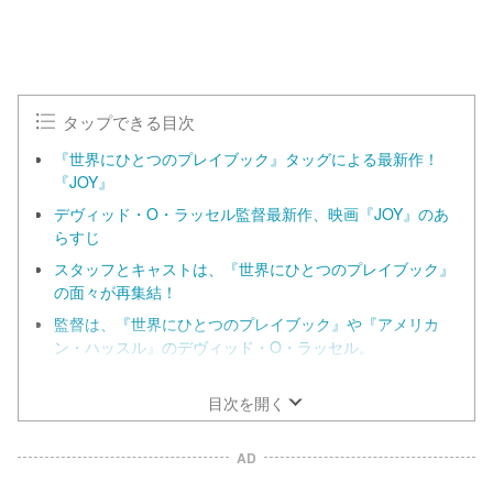
0
%
タップできる目次
『世界にひとつのプレイブック』タッグによる最新作！
『JOY』
デヴィッド・O・ラッセル監督最新作、映画『JOY』のあ
らすじ
スタッフとキャストは、『世界にひとつのプレイブック』
の面々が再集結！
監督は、『世界にひとつのプレイブック』や『アメリカ
ン・ハッスル』のデヴィッド・O・ラッセル。
ジョイの力強い生き様に、心を打たれること必至！
目次を開く
AD