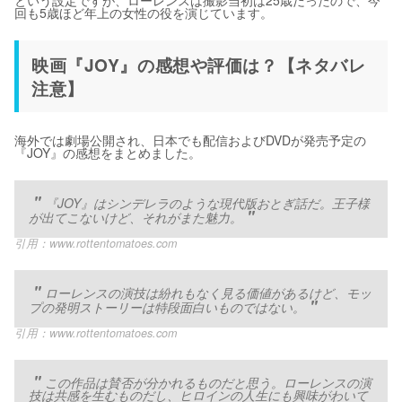
という設定ですが、ローレンスは撮影当初は25歳だったので、今
回も5歳ほど年上の女性の役を演じています。
映画『JOY』の感想や評価は？【ネタバレ
注意】
海外では劇場公開され、日本でも配信およびDVDが発売予定の
『JOY』の感想をまとめました。
『JOY』はシンデレラのような現代版おとぎ話だ。王子様
が出てこないけど、それがまた魅力。
引用：
www.rottentomatoes.com
ローレンスの演技は紛れもなく見る価値があるけど、モッ
プの発明ストーリーは特段面白いものではない。
引用：
www.rottentomatoes.com
この作品は賛否が分かれるものだと思う。ローレンスの演
技は共感を生むものだし、ヒロインの人生にも興味がわいて