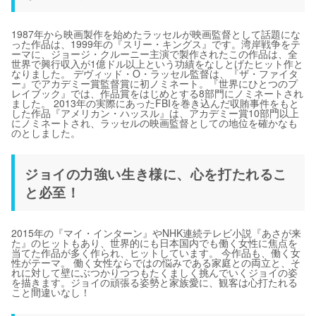
1987年から映画製作を始めたラッセルが映画監督として話題にな
った作品は、1999年の『スリー・キングス』です。湾岸戦争をテ
ーマに、ジョージ・クルーニー主演で製作されたこの作品は、全
世界で興行収入が1億ドル以上という功績をなしとげたヒット作と
なりました。 デヴィッド・O・ラッセル監督は、『ザ・ファイタ
ー』でアカデミー賞監督賞に初ノミネート。『世界にひとつのプ
レイブック』では、作品賞をはじめとする8部門にノミネートされ
ました。 2013年の実際にあったFBIを巻き込んだ収賄事件をもと
した作品『アメリカン・ハッスル』は、アカデミー賞10部門以上
にノミネートされ、ラッセルの映画監督としての地位を確かなも
のとしました。
ジョイの力強い生き様に、心を打たれるこ
と必至！
2015年の『マイ・インターン』やNHK連続テレビ小説『あさが来
た』のヒットもあり、世界的にも日本国内でも働く女性に焦点を
当てた作品が多く作られ、ヒットしています。 今作品も、働く女
性がテーマ。 働く女性ならではの悩みである家庭との両立と、そ
れに対して壁にぶつかりつつもたくましく挑んでいくジョイの姿
を描きます。ジョイの頑張る姿勢と家族愛に、観客は心打たれる
こと間違いなし！