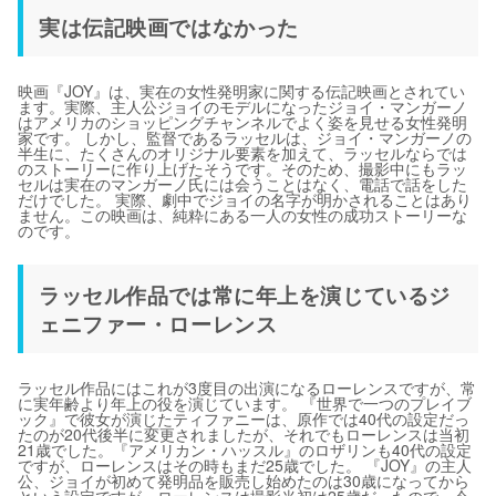
実は伝記映画ではなかった
映画『JOY』は、実在の女性発明家に関する伝記映画とされてい
ます。実際、主人公ジョイのモデルになったジョイ・マンガーノ
はアメリカのショッピングチャンネルでよく姿を見せる女性発明
家です。 しかし、監督であるラッセルは、ジョイ・マンガーノの
半生に、たくさんのオリジナル要素を加えて、ラッセルならでは
のストーリーに作り上げたそうです。そのため、撮影中にもラッ
セルは実在のマンガーノ氏には会うことはなく、電話で話をした
だけでした。 実際、劇中でジョイの名字が明かされることはあり
ません。この映画は、純粋にある一人の女性の成功ストーリーな
のです。
ラッセル作品では常に年上を演じているジ
ェニファー・ローレンス
ラッセル作品にはこれが3度目の出演になるローレンスですが、常
に実年齢より年上の役を演じています。 『世界で一つのプレイブ
ック』で彼女が演じたティファニーは、原作では40代の設定だっ
たのが20代後半に変更されましたが、それでもローレンスは当初
21歳でした。『アメリカン・ハッスル』のロザリンも40代の設定
ですが、ローレンスはその時もまだ25歳でした。 『JOY』の主人
公、ジョイが初めて発明品を販売し始めたのは30歳になってから