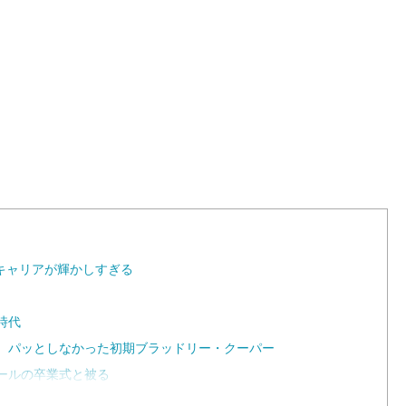
a
d
e
d
:
9
6
.
6
9
%
キャリアが輝かしすぎる
時代
の、パッとしなかった初期ブラッドリー・クーパー
クールの卒業式と被る