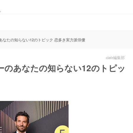
。
あなたの知らない12のトピック 恋多き実力派俳優
ciatr編集部
ーのあなたの知らない12のトピッ