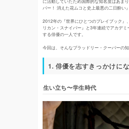
に活動していたため国際的な知名度はあまり
バー！ 消えた花ムコと史上最悪の二日酔い』
2012年の『世界にひとつのプレイブック』
リカン・スナイパー』と3年連続でアカデミ
する俳優の一人です。

今回は、そんなブラッドリー・クーパーの知
1. 俳優を志すきっかけに
生い立ち〜学生時代