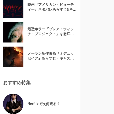
映画『アメリカン・ビューテ
ィー』ネタバレあらすじ&考
察！キャスト一覧からバラの
意味まで徹底解説
最恐ホラー『ブレア・ウィッ
チ・プロジェクト』を徹底紹
介【ネタバレ注意】
ノーラン新作映画『オデュッ
セイア』あらすじ・キャスト
解説！ホメロスの叙事詩を長
編映画史上初のIMAX全編撮影
で映像化
おすすめ特集
Netflixで次何観る？