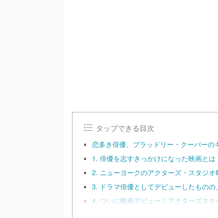
/
U
n
m
u
t
e
タップできる目次
恋多き俳優、ブラッドリー・クーパーの
1. 俳優を志すきっかけになった映画とは
2. ニューヨークのアクターズ・スタジオ
3. ドラマ俳優としてデビューしたもの
4. ついに映画デビュー！アクターズス