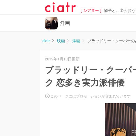
[ シアター ]
物語と、出会おう
洋画
ciatr
映画
洋画
ブラッドリー・クーパーの
2019年1月10日更新
ブラッドリー・クーパ
ク 恋多き実力派俳優
このページにはプロモーションが含まれています