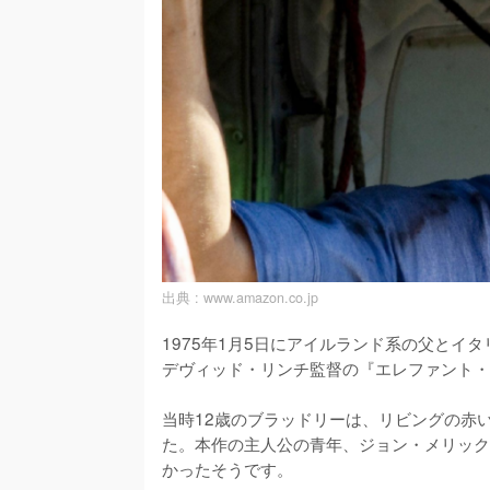
出典 :
www.amazon.co.jp
1975年1月5日にアイルランド系の父とイ
デヴィッド・リンチ監督の『エレファント・
当時12歳のブラッドリーは、リビングの赤
た。本作の主人公の青年、ジョン・メリック
かったそうです。
