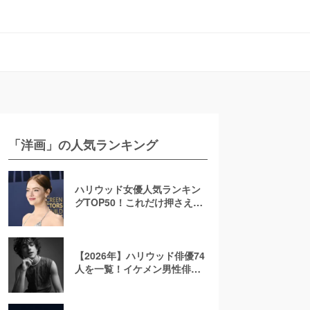
「洋画」の人気ランキング
ハリウッド女優人気ランキン
グTOP50！これだけ押さえれ
ば海外女優通【2026年最新
版】
【2026年】ハリウッド俳優74
人を一覧！イケメン男性俳優
を若手から大御所まで解説！
日本人も紹介