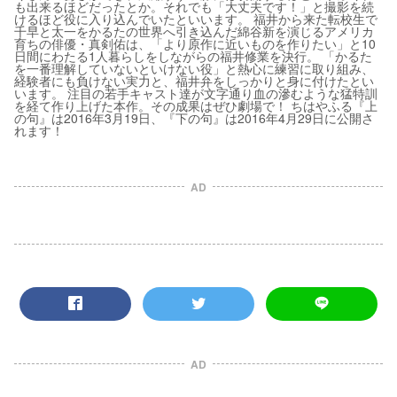
も出来るほどだったとか。それでも「大丈夫です！」と撮影を続
けるほど役に入り込んでいたといいます。 福井から来た転校生で
千早と太一をかるたの世界へ引き込んだ綿谷新を演じるアメリカ
育ちの俳優・真剣佑は、「より原作に近いものを作りたい」と10
日間にわたる1人暮らしをしながらの福井修業を決行。 「かるた
を一番理解していないといけない役」と熱心に練習に取り組み、
経験者にも負けない実力と、福井弁をしっかりと身に付けたとい
います。 注目の若手キャスト達が文字通り血の滲むような猛特訓
を経て作り上げた本作。その成果はぜひ劇場で！ ちはやふる『上
の句』は2016年3月19日、『下の句』は2016年4月29日に公開さ
れます！
AD
AD