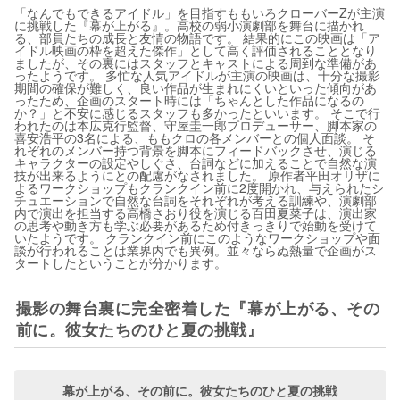
「なんでもできるアイドル」を目指すももいろクローバーZが主演
に挑戦した『幕が上がる』。高校の弱小演劇部を舞台に描かれ
る、部員たちの成長と友情の物語です。 結果的にこの映画は「ア
イドル映画の枠を超えた傑作」として高く評価されることとなり
ましたが、その裏にはスタッフとキャストによる周到な準備があ
ったようです。 多忙な人気アイドルが主演の映画は、十分な撮影
期間の確保が難しく、良い作品が生まれにくいといった傾向があ
ったため、企画のスタート時には「ちゃんとした作品になるの
か？」と不安に感じるスタッフも多かったといいます。 そこで行
われたのは本広克行監督、守屋圭一郎プロデューサー、脚本家の
喜安浩平の3名による、ももクロの各メンバーとの個人面談。 そ
れぞれのメンバー持つ背景を脚本にフィードバックさせ、演じる
キャラクターの設定やしぐさ、台詞などに加えることで自然な演
技が出来るようにとの配慮がなされました。 原作者平田オリザに
よるワークショップもクランクイン前に2度開かれ、与えられたシ
チュエーションで自然な台詞をそれぞれが考える訓練や、演劇部
内で演出を担当する高橋さおり役を演じる百田夏菜子は、演出家
の思考や動き方も学ぶ必要があるため付きっきりで始動を受けて
いたようです。 クランクイン前にこのようなワークショップや面
談が行われることは業界内でも異例。並々ならぬ熱量で企画がス
タートしたということが分かります。
撮影の舞台裏に完全密着した『幕が上がる、その
前に。彼女たちのひと夏の挑戦』
幕が上がる、その前に。彼女たちのひと夏の挑戦