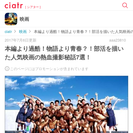
[ シアター ]
映画
ciatr
映画
本編より過酷！物語より青春？！部活を描いた人気映画の
2017年7月6日更新
aaa23810
本編より過酷！物語より青春？！部活を描い
た人気映画の熱血撮影秘話7選！
このページにはプロモーションが含まれています