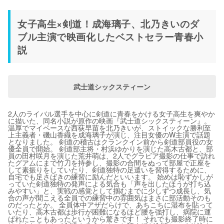
女子高生×剣道！成海璃子、北乃きいのダ
ブル主演で映画化したベストセラー青春小
説
武士道シックスティーン
2人のライバル選手を中心に剣道に青春をかける女子高生を爽やか
に描いた、同名小説が原作の映画『武士道シックスティーン』。
温厚でマイペースな西荻早苗を北乃きいが、ストイックな勝利至
上主義者・磯山香織を成海璃子が演じ、注目女優のW主演で話題
となりました。 剣道の稽古はクランクイン前から剣道部員役の女
優全員で開始。 剣道部主将・村浜ゆかりを演じた高木古都と、部
員の田村咲月を演じた荒井萌は、2人でグラビア撮影の仕事で訪れ
たグアムにまで竹刀を持参し、撮影の合間をぬって部屋で正座を
して素振りをしていたり、剣道独特の足遣いを習得するために、
自宅でも足さばきの練習に励んだといいます。 始めは恥ずかしが
っていた剣道独特の発声による気合も「声を出したほうが打ち込
みやすい」と、実戦の感覚として掴むまでに少しずつ成長し、気
合の声が聞こえる全員での練習中の雰囲気はまさに部活動そのも
のだったとか。 全員体中アザだらけで、あちこちに湿布を貼って
いたり、高木古都は歩行が困難になるほど腰を強打し、病院に運
ばれたこともあったというから驚きです！ それでも撮影終了時に