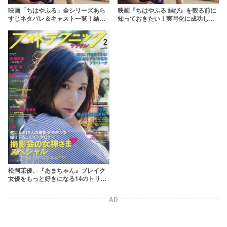
映画「ちはやふる」全シリーズあら
映画『ちはやふる 結び』を観る前に
すじネタバレ＆キャスト一覧！結末
知っておきたい！実写化に成功した
は？広瀬すずの代表作をおさらい
前作の魅力【ネタバレあり】
松岡茉優、『あまちゃん』ブレイク
女優をもっと好きになる14のトリビ
ア【『ちはやふる』若宮詩暢役】
AD