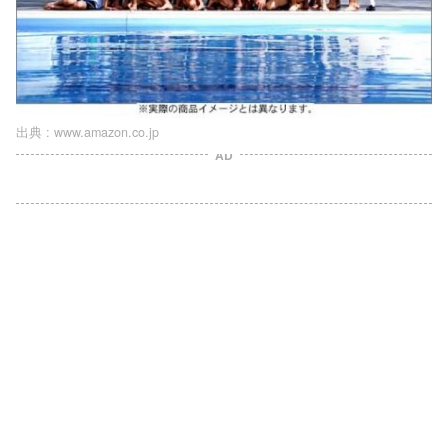
出典 :
www.amazon.co.jp
AD