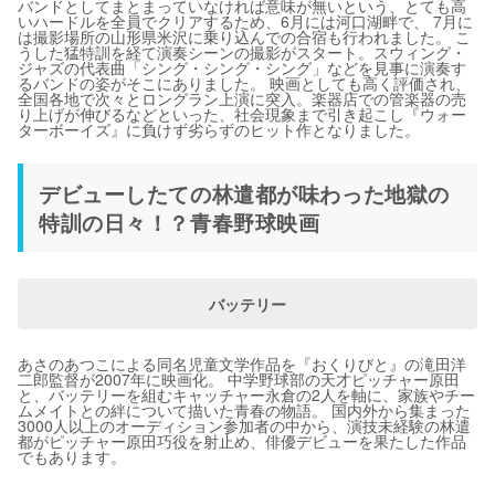
バンドとしてまとまっていなければ意味が無いという、とても高
いハードルを全員でクリアするため、6月には河口湖畔で、 7月に
は撮影場所の山形県米沢に乗り込んでの合宿も行われました。 こ
うした猛特訓を経て演奏シーンの撮影がスタート。スウィング・
ジャズの代表曲「シング・シング・シング」などを見事に演奏す
るバンドの姿がそこにありました。 映画としても高く評価され、
全国各地で次々とロングラン上演に突入。楽器店での管楽器の売
り上げが伸びるなどといった、社会現象まで引き起こし『ウォー
ターボーイズ』に負けず劣らずのヒット作となりました。
デビューしたての林遣都が味わった地獄の
特訓の日々！？青春野球映画
バッテリー
あさのあつこによる同名児童文学作品を『おくりびと』の滝田洋
二郎監督が2007年に映画化。 中学野球部の天才ピッチャー原田
と、バッテリーを組むキャッチャー永倉の2人を軸に、家族やチー
ムメイトとの絆について描いた青春の物語。 国内外から集まった
3000人以上のオーディション参加者の中から、演技未経験の林遣
都がピッチャー原田巧役を射止め、俳優デビューを果たした作品
でもあります。