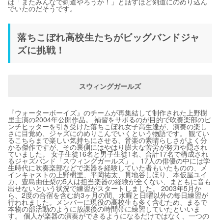
は「またみんなで剣道やろうか！」と話すほど剣道にのめり込ん
でいたのだそうです。
落ちこぼれ高校生たちがビッグバンドジャ
ズに挑戦！
スウィングガールズ
『ウォーターボーイズ』のチームが再集結して制作された上野樹
里主演の2004年公開作品。 補習をサボるのが目的で吹奏楽部のピ
ンチヒッターを引き受けた落ちこぼれ女子高生達が、演奏の楽し
さに目覚め、ジャズにのめりこんでいくという物語です。 観てい
るこちらまで楽しい気持ちにさせる、音楽の素晴らしさがよく分
かる傑作ですが、その裏側にはやはり膨大な苦労が努力や隠され
ていました。 女子生徒16名と男子生徒1名、合計17名で構成され
るジャズバンド「スウィングガールズ」。 17人の俳優の中には学
生時代に吹奏楽部などで楽器を経験していた者もいたものの、メ
インキャストの上野樹里、平岡祐太、貫地谷しほり、本仮屋ユイ
カ、豊島由佳梨の5人は担当楽器の経験が全くない、まともに音も
出せないという状況で練習がスタートしました。 2003年5月か
ら、2度の合宿を含む約3ヶ月の間、水曜と日曜以外の毎日練習が
行われました。メンバーに現役の高校生も多く含むため、まるで
本物の部活動のように放課後の時間帯に練習していたといいま
す。 個人が楽器の演奏ができるようになるだけではなく、一つの