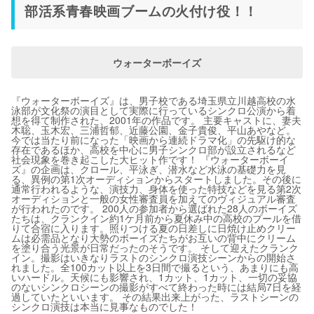
部活系青春映画ブームの火付け役！！
ウォーターボーイズ
『ウォーターボーイズ』は、男子校である埼玉県立川越高校の水
泳部が文化祭の演目として実際に行っているシンクロ公演から着
想を得て制作された、2001年の作品です。 主要キャストに、妻夫
木聡、玉木宏、三浦哲郁、近藤公園、金子貴俊、平山あやなど。
今では当たり前になった「映画から連続ドラマ化」の先駆け的な
存在であるほか、高校を中心に男子シンクロ部が設立されるなど
社会現象を巻き起こした大ヒット作です！ 『ウォーターボーイ
ズ』の企画は、クロール、平泳ぎ、潜水など水泳の基礎力を見
る、異例の第1次オーディションからスタートしました。その後に
通常行われるような、演技力、身体を使った特技などを見る第2次
オーディションと一般の女性審査員を加えてのヴィジュアル審査
が行われたのです。 200人の参加者から選ばれた28人のボーイズ
たちは、クランクイン約1ケ月前から夏休み中の高校のプールを借
りて合宿に入ります。照りつける夏の日差しに日焼け止めクリー
ムは必需品となり大勢のボーイズたちがお互いの背中にクリーム
を塗り合う光景が日常だったのそうです。 そして迎えたクランク
イン。撮影はいきなりラストのシンクロ演技シーンからの開始さ
れました。全100カット以上を3日間で撮るという、あまりにも高
いハードル。天候にも影響され、1カット、1カット、一切の妥協
のないシンクロシーンの撮影がすべて終わった時には結局7日を経
過していたといいます。 その結果出来上がった、ラストシーンの
シンクロ演技は本当に見事なものでした！