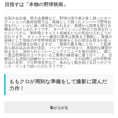
目指すは「本物の野球映画」
全国大会出場、県大会優勝など、野球の実力者が多く残ったオー
ディションの最終段階では、候補として残ったメンバーで野球合
宿を行い、いかに速い球を投げられるか、基礎から指導を受ける
機会が与えられたそうです。 オーディションの時点で合宿を行っ
たというから、制作陣とキャスト候補生たちの気合の入れようが
伝わります。 キャッチャー豪役の選考は最後まで難航し、最後の
候補として現役の中学野球部員で映画をとるか部活を取るか迷っ
ていた山田健太が残りますが、「最後の夏を俺にくれ！」と監督
自ら頼み込み出演が決定。 バッテリーが決まり、本格的な練習が
始まると、決められたトレーニングメニューを毎日消化し、週に
一度は指導役のコーチがいる三重県の練習場に通う日々。 土、日
曜日にも演技の訓練やリハーサルを行い、その合間には中学野球
大会の見学、プロ野球見学など、休みなく動き続ける日々がクラ
ンク・インまで続いたのだそうです。
ももクロが周到な準備をして撮影に望んだ
力作！
幕が上がる