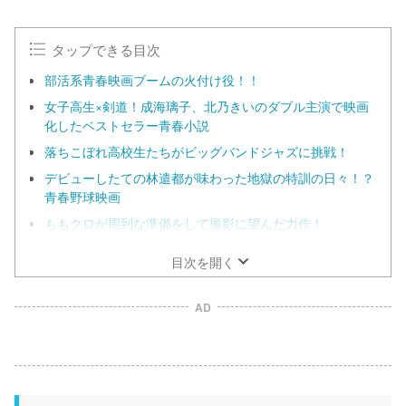
タップできる目次
部活系青春映画ブームの火付け役！！
女子高生×剣道！成海璃子、北乃きいのダブル主演で映画
化したベストセラー青春小説
落ちこぼれ高校生たちがビッグバンドジャズに挑戦！
デビューしたての林遣都が味わった地獄の特訓の日々！？
青春野球映画
ももクロが周到な準備をして撮影に望んだ力作！
目次を開く
AD