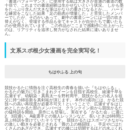
「書道パフォーマンス」に使用する紙は大きさが普通の書道の数
十倍で、これまでの書道経験は生かせないという状況。 しかも墨
をたっぷり含んだ大きな筆はかなりの重さになるとか…。 ハード
な練習をこなした結果「足の筋肉が増量した」と苦笑したメンバ
ーでしたが、そのかいあって、劇中の書道シーンには一切の吹き
替えがなく、登場する作品も全てキャストが自分たちで書いたも
のが使用されています。 この作品がここまで感動作に仕上がった
のは、リアリティを追求し努力がなされた結果に違いありませ
ん。
文系スポ根少女漫画を完全実写化！
ちはやふる 上の句
競技かるたに情熱を注ぐ高校生の青春を描いた『ちはやふる』。
かるたの魅力に引きこまれクイーンを目指す高校生、綾瀬千早を
広瀬すず、幼馴染・真島太一を野村周平、競技かるたの名人を祖
父に持つ綿谷新を真剣祐が演じます。 本作の成功には、かるた競
技への高い再現度が必要不可欠！ということで、広瀬すずをはじ
めとしたかるた部のメンバーは、クランクイン前から競技かるた
の猛特訓を開始。 原作にも登場し、実­在する「かるた会」に週に
2、3回通い、A級選手との個人レッスンなど、長いときは6時間­に
及ぶ特訓を受けていたそうです。 競技かるたはスポーツさながら
の激しい動きを必要とされる「畳の上の格闘技」。手足やにはた
くさんのあざができ、広瀬すずの膝には切開するほどの水ぶくれ