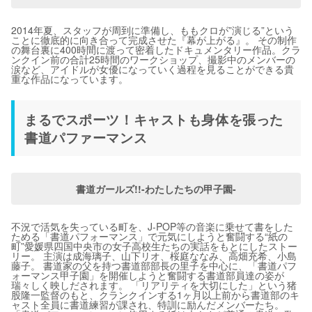
2014年夏、スタッフが周到に準備し、ももクロが”演じる”という
ことに徹底的に向き合って完成させた『幕が上がる』。 その制作
の舞台裏に400時間に渡って密着したドキュメンタリー作品。クラ
ンクイン前の合計25時間のワークショップ、撮影中のメンバーの
涙など、アイドルが女優になっていく過程を見ることができる貴
重な作品になっています。
まるでスポーツ！キャストも身体を張った
書道パファーマンス
書道ガールズ!!-わたしたちの甲子園-
不況で活気を失っている町を、J-POP等の音楽に乗せて書をした
ためる「書道パフォーマンス」で元気にしようと奮闘する“紙の
町”愛媛県四国中央市の女子高校生たちの実話をもとにしたストー
リー。 主演は成海璃子、山下リオ、桜庭ななみ、高畑充希、小島
藤子。 書道家の父を持つ書道部部長の里子を中心に、「書道パフ
ォーマンス甲子園」を開催しようと奮闘する書道部員達の姿が
瑞々しく映しだされます。 「リアリティを大切にした」という猪
股隆一監督のもと、クランクインする1ヶ月以上前から書道部のキ
ャスト全員に書道練習が課され、特訓に励んだメンバーたち。