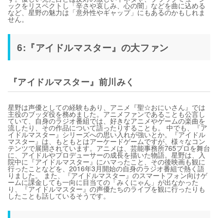
ックをリスペクトし「辛さや哀しみ、心の闇」などを曲に込める
など、星野の魅力は「意外性やギャップ」にもあるのかもしれま
せん。
6:『アイドルマスター』の大ファン
『アイドルマスター』前川みく
星野は声優としての経験もあり、アニメ『聖☆おにいさん』では
主役のブッダ役を務めました。アニメファンであることも公言し
ていて、自身のラジオ番組では、好きなアニメやゲームの楽曲を
流したり、その作品について語ったりすることも。 中でも、『ア
イドルマスター』シリーズへの思い入れが強いとか。『アイドル
マスター』は、もともとはアーケードゲームですが、様々なコン
テンツで展開されています。アニメは、芸能事務所765プロを舞台
に、アイドルやプロデューサーの成長を描いた物語。星野は、入
院中に『アイドルマスター』にハマったこと、その後映画も観に
行ったことなどを、2016年3月開始の自身のラジオ番組で熱く語
りました。 また、『アイドルマスター』のスマートフォン向けゲ
ームに課金しても一向に目当ての「みくにゃん」が出なかった
り、『アイドルマスター』の声優たちのライブを観に行ったりも
したことも話しているそうです。