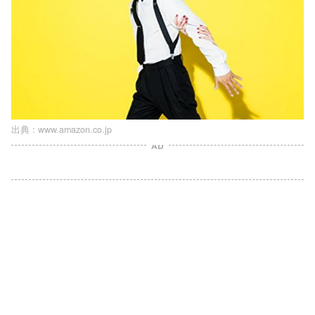
出典 :
www.amazon.co.jp
AD