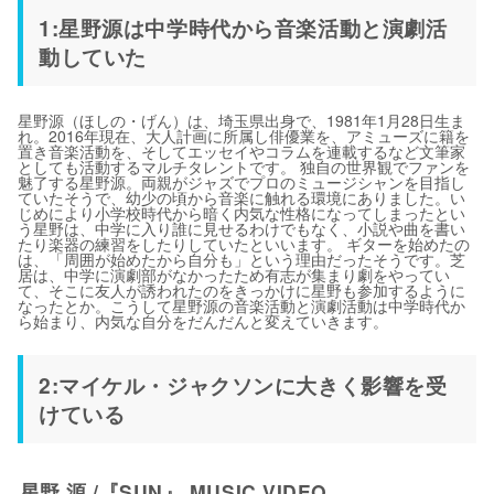
1:星野源は中学時代から音楽活動と演劇活
動していた
星野源（ほしの・げん）は、埼玉県出身で、1981年1月28日生ま
れ。2016年現在、大人計画に所属し俳優業を、アミューズに籍を
置き音楽活動を、そしてエッセイやコラムを連載するなど文筆家
としても活動するマルチタレントです。 独自の世界観でファンを
魅了する星野源。両親がジャズでプロのミュージシャンを目指し
ていたそうで、幼少の頃から音楽に触れる環境にありました。い
じめにより小学校時代から暗く内気な性格になってしまったとい
う星野は、中学に入り誰に見せるわけでもなく、小説や曲を書い
たり楽器の練習をしたりしていたといいます。 ギターを始めたの
は、「周囲が始めたから自分も」という理由だったそうです。芝
居は、中学に演劇部がなかったため有志が集まり劇をやってい
て、そこに友人が誘われたのをきっかけに星野も参加するように
なったとか。こうして星野源の音楽活動と演劇活動は中学時代か
ら始まり、内気な自分をだんだんと変えていきます。
2:マイケル・ジャクソンに大きく影響を受
けている
星野 源 /『SUN』 MUSIC VIDEO