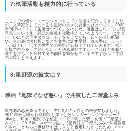
7:執筆活動も精力的に行っている
ここまで俳優やミュージシャンとしての活躍を紹介してきました
が、文筆家としての一面も星野の大きな要素のひとつです。2009
年刊行の『そして生活はつづく』をはじめ、著書はこれまでに5冊
発売しています。雑誌の連載も複数抱えているようです。 ばかば
かしいほどの下ネタやユーモアを交えながら、自らの苦い経験
や、その裏に潜む想いなどを文字に託す星野。読み手は、ふっと
心がほどけ、活字の世界での星野にも魅了されていきます。様々
な場で自身を「才能がない」と語る星野ですが、これほど多彩な
能力を持ち、各分野でその個性を輝かせているのですから「才能
の宝庫」と言えます。
8:星野源の彼女は？
映画『地獄でなぜ悪い』で共演した二階堂ふみ
星野源の恋愛事情ですが、主に2人の女性との噂が立ちました。
2011年から囁かれ結婚説も浮上したシンガーソングライターの
aikoと、映画『地獄でなぜ悪い』で共演した若手女優・二階堂ふ
みです。 2015年、スポーツ誌にて星野源と二階堂ふみの熱愛報道
がされ、どちらの事務所もはっきりと否定しなかったため、aiko
とは破局し、二階堂との交際説が有力になっているようです。