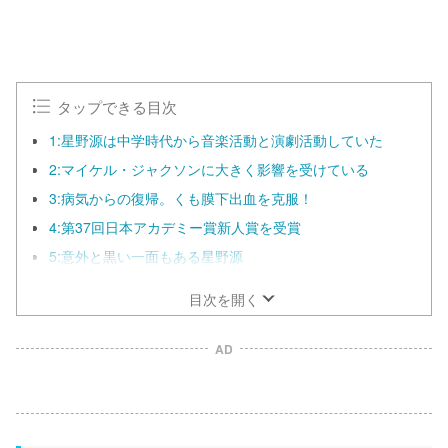
タップできる目次
1:星野源は中学時代から音楽活動と演劇活動していた
2:マイケル・ジャクソンに大きく影響を受けている
3:病気からの復帰。くも膜下出血を克服！
4:第37回日本アカデミー賞新人賞を受賞
5:意外と黒い一面もある星野源
目次を開く
AD