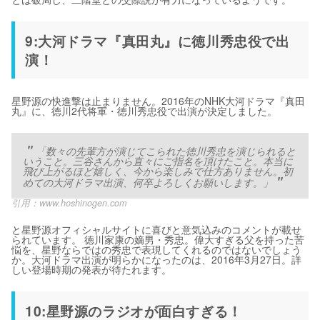
9:大河ドラマ『真田丸』に徳川秀忠役で出
演！
星野源の快進撃は止まりません。2016年のNHK大河ドラマ『真田
丸』に、徳川2代将軍・徳川秀忠役で出演が決定しました。
「数々の先輩方が演じてこられた徳川秀忠を演じられると
いうこと。三谷さんから直々にご指名を頂けたこと。本当に
飛び上がるほど嬉しく、今から楽しみで仕方ありません。初
めての大河ドラマ出演、何卒よろしくお願いします。」
引用：
www.hoshinogen.com
と星野源オフィシャルサイトに喜びと意気込みのコメントが載せ
られています。 徳川家康の嫡男・秀忠。偉大すぎる父を持った苦
悩を、星野ならではの秀忠で表現してくれるのではないでしょう
か。大河ドラマ出演が明らかになったのは、2016年3月27日。詳
しい登場時期の発表が待たれます。
10:星野源のラジオが面白すぎる！