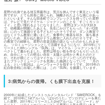
星野の出身である埼玉県蕨市は、荒川を挟んですぐ東京という場
所ですが、とても田舎に感じられ、隔離されたような感じがあっ
たといいます。そんな田舎町でコンプレックスを持っていた星野
は、テレビで見たマイケル・ジャクソンのことを「すごくカッコ
イイ」と思い憧れるようになりました。 星野はダンスが大好き
で、幼稚園が閉園したあとも、先生にかけてもらった『オバQ音
頭』にのって激踊りする子どもだったそうですが、ダンス教室で
はなくドラム教室に通いました。食事中に食器を叩き、落ち着き
がないため、見かねた親がドラム教室に入れたのだそうです。こ
の教室での経験も、星野の音楽活動の源となったのかもしれませ
ん。 ソロミュージシャンとして活躍するようになり、2015年にリ
リースした8thシングル『SUN』は、マイケル・ジャクソンをリス
ペクトして書かれました。星野は明るい歌を作るつもりだったた
め、自分にとっての明るい存在・太陽とは何かと考えたのだと
か。それが彼にとってはマイケル・ジャクソンだったのですね。
またブラックミュージックを意識した曲調となっていて、「月の
上も」という歌詞は、ムーンウォークを指すそうです。2015年の
紅白歌合戦に出場した際には、この『SUN』を披露しています。
3:病気からの復帰。くも膜下出血を克服！
2000年に結成したインストゥルメンタルバンド「SAKEROCK」を
経て、2010年に1stアルバム『ばかのうた』でソロデビューを果た
した星野。2011年にリリースした2ndアルバム『エピソード』が
ヒットし、ソロミュージシャンとして着実に人気を得ていきま