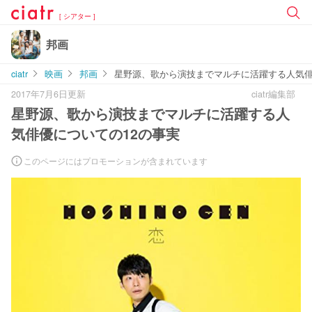
[ シアター ]
邦画
ciatr
映画
邦画
星野源、歌から演技までマルチに活躍する人気俳
2017年7月6日更新
ciatr編集部
星野源、歌から演技までマルチに活躍する人
気俳優についての12の事実
このページにはプロモーションが含まれています