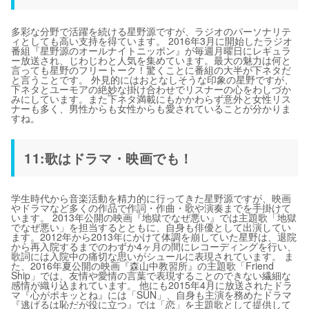
多彩な分野で活躍を続ける星野源ですが、ラジオのパーソナリテ
ィとしても高い支持を得ています。 2016年3月に開始したラジオ
番組『星野源のオールナイトニッポン』が毎週月曜日にレギュラ
ー放送され、じわじわと人気を集めています。最大の魅力は何と
言っても星野のフリートーク！驚くことに番組の大半が下ネタだ
と言うことです。 外見的にはおとなしそうな印象の星野ですが、
下ネタとユーモアの絶妙な掛け合わせでリスナーの心をわしづか
みにしています。また下ネタ満載にもかかわらず意外と女性リス
ナーも多く、男性からも女性からも愛されていることが分かりま
すね。
11:歌はドラマ・映画でも！
学生時代から音楽活動を精力的に行ってきた星野源ですが、映画
やドラマなど多くの作品で作詞・作曲・歌や演奏までを手掛けて
います。 2013年公開の映画『地獄でなぜ悪い』では主題歌「地獄
でなぜ悪い」を担当するとともに、自身も俳優として出演してい
ます。2012年から2013年にかけて体調を崩していた星野は、退院
から再入院するまでのわずか4ヶ月の間にレコーディングを行い、
歌詞には入院中の痛切な思いがシュールに表現されています。 ま
た、2016年夏公開の映画『森山中教習所』の主題歌「Friend
Ship」では、友情や愛情の言葉で表現することのできない繊細な
感情が織り込まれています。 他にも2015年4月に放送されたドラ
マ『心がポキッとね』には「SUN」、自身も主演を務めたドラマ
『逃げるは恥だが役に立つ』では「恋」を主題歌として提供して