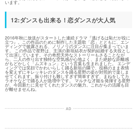
います。
12:ダンスも出来る！恋ダンスが大人気
2016年秋に放送がスタートした連続ドラマ『逃げるは恥だが役に
立つ』。この作品のために制作した主題歌「恋」とともに、エン
ディングで披露される、ノリノリのダンスに注目が集まっていま
す。 この作品で星野は、主演の新垣結衣が契約結婚する夫役とし
て出演しています。その奇想天外なストーリーもさることなが
ら、二人の作り出す独特な空気感が心地よく、また絶妙な距離感
がもどかしく「ムズキュン」という言葉も生まれました。 エンデ
ィングでは笑顔でかわいらしく踊る新垣の隣で、役柄のまま表情
を変えずにキレッキレのダンスを踊る星野の姿が対照的で楽しま
せてくれます。振り付けも難しすぎず簡単すぎず、まねをしてカ
ラオケなどで踊る人が急増中です。 マルチな才能を発揮する星野
が、今回新たに見せてくれたダンスの魅力。これからの活躍も目
が離せませんね。
AD