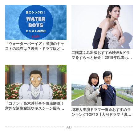
「ウォーターボーイズ」出演のキャ
ストの現在は？映画・ドラマ版どち
二階堂ふみ出演おすすめ映画&ドラ
らも網羅
マをずらっと紹介！2019年以降も躍
進が止まらない体当たり女優
「コナン」高木渉刑事を徹底解説！
意外な誕生秘話やキスシーン回も紹
堺雅人主演ドラマ一覧＆おすすめラ
介
ンキングTOP10【大河ドラマ『真田
丸』まで】
AD