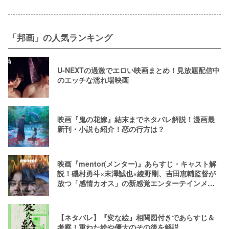
「邦画」の人気ランキング
U-NEXTの過激でエロい映画まとめ！見放題配信中
のエッチな濡れ場映画
映画『鬼の花嫁』結末までネタバレ解説！漫画最
新刊・小説も紹介！恋の行方は？
映画『mentor(メンター)』あらすじ・キャスト解
説！磯村勇斗×末澤誠也×綾野剛、吉田恵輔監督が
放つ「感情カオス」の新感覚エンターテインメン
ト
【ネタバレ】『変な絵』相関図付きであらすじ＆
考察！重ねた絵や優太のその後を解説