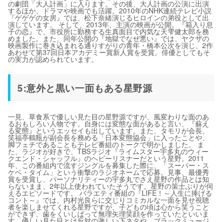
の劇団「大人計画」に入ります。その後、大人計画の公演に出演
するほか、ドラマや映画でも活躍。2010年のNHK連続テレビ小説
『ゲゲゲの女房』では、松下奈緒演じるヒロインの弟役として出
演しています。 そして、2013年、主演の映画が公開。『箱入り息
子の恋』で、市役所に勤務する生真面目で内気な天雫健太郎を務
めました。また、同年公開の『地獄でなぜ悪い』では、ヤクザの
映画製作に巻き込まれる通りすがりの青年・橋本公次を演じ、2作
あわせて第37回日本アカデミー賞新人賞を受賞。俳優としてもそ
の実力が認められています。
5:意外と黒い一面もある星野源
一見、草食系で優しい見た目の星野源ですが、風変わりな面のあ
るおもしろい人物です。自身には変態な面があると言い、『蘇え
る変態』というエッセイも出しています。また、タモリが会長、
笑福亭鶴瓶が副会長を務める「日本変態協会」に入ったことや、
脚フェチであることもテレビ番組のトークで明かしました。 ま
た、ラジオが好きで、TBSラジオ『ライムスター宇多丸のウィー
クエンド・シャッフル』のヘビーリスナーだという星野。2011
年、この番組内で流すジングルを募集した際に、「スーパー・ス
ケベ・タイム」という衝撃のラジオネームで応募。見事、最優秀
賞を受賞し、パーソナリティーの宇多丸でさえ星野の作品とは知
らないまま、2年以上使われていたそうです。星野の策士ぶりが伺
えるエピソードです。 バラエティ番組の『LIFE！～人生に捧げる
コント～』では、内村光良らに交じりコミカルな一面を見せ視聴
者を楽しませてくれる星野ですが、子どもの頃は心から笑うこと
ができず、歯をくいしばって無理矢理笑顔を作っていたといいま
す。優しい見た目とは反対の激しい下ネタや、ブラックミュージ