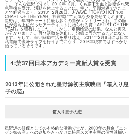
す。 そんな星野ですが、2012年12月、くも膜下出血と診断され緊
急手術を受け、活動を休止することに。幸い、早期対処できたこ
とで経過もよく、2013年2月28日、J-WAVE「TOKYO HOT 100
CHART OF THE YEAR」授賞式にて元気な姿を見せてくれます。
星野は、年間チャートに最も多くの曲がエントリーされ、曲の順
位が最も上位だったアーティストに贈られる賞「ARTIST OF THE
YEAR」を獲得しました。 しかし、定期検査の結果、なんと再発
が分かりました。再び活動を休止し、治療に専念することになり
ます。そして、辛い闘病生活を乗り越え、2014年2月6日には日本
武道館で復帰ライブを行うまでになり、2016年現在ではすっかり
治っているそうです。
4:第37回日本アカデミー賞新人賞を受賞
2013年に公開された星野源初主演映画『箱入り息
子の恋』
箱入り息子の恋
星野源の俳優としての本格的な活動ですが、2003年の舞台『ニン
ゲン御破産』への参加をきっかけに松尾スズキ主宰の個性派揃い