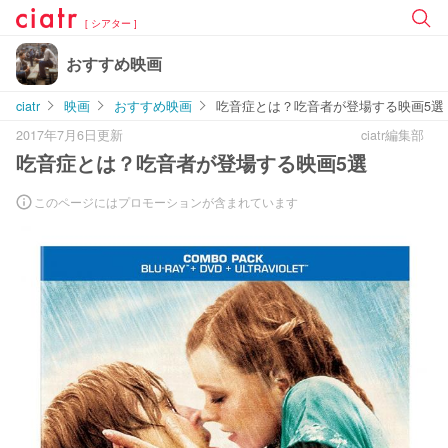
[ シアター ]
おすすめ映画
ciatr
映画
おすすめ映画
吃音症とは？吃音者が登場する映画5選
2017年7月6日更新
ciatr編集部
吃音症とは？吃音者が登場する映画5選
このページにはプロモーションが含まれています