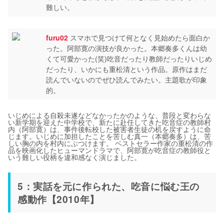
難しい。
furu02
スマホで見つけて何となく見始めたら面白か
った。阿部寛の演技が良かった。本郷奏多くんは幼
くて可愛かった(笑)吃音だったり教師だったりいじめ
だったり、いかにも重松清という作品。原作はまだ
読んでいないのでぜひ読んでみたい。主題歌が印象
的。
いじめによる自殺未遂などなかったかのような、普段と変わらな
い新学期を迎えた中学校で、新たに赴任してきた吃音症の教師村
内（阿部寛）は、事件後転校した被害者生徒の机を戻すように命
じます。いじめに加担したことを苦しむ真一（本郷奏多）は、苦
しい胸の内を村内にぶつけます。 ベストセラー作家の重松清の作
品を映画化したヒューマンドラマで、阿部寛が吃音症の教師役と
いう難しい役柄を違和感なく演じました。
5：実話を元に作られた、吃音に悩む王の
感動作【2010年】