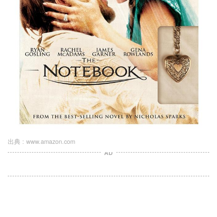
出典 :
www.amazon.com
AD