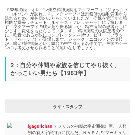
1963年の秋、オレゴン州立精神病院をマクマーフィ（ジャック・
ニコルソン）が訪れます。マクマーフィは刑務所の強制労働から
逃れるため、精神病のふりをしていましたが、病棟を管理する強
権的な婦長ラチェッド（ルイーズ・フレッチャー）に反抗しま
す。マクマーフィの破天荒な振る舞いが、精神病院の患者たちに
少しずつ変化をもたらしていきます。 精神病院の入院患者の中
に、吃音であるが故にコンプレックスを持つ、ビリー（ブラッ
ド・ドゥーリフ）が登場します。ジャック・ニコルソンの演技
が、暗い精神病院という舞台の中で冴える名作です。最後のシー
ンには考えさせられること間違いなしでしょう。
2：自分や仲間や家族を信じてやり抜く、
かっこいい男たち【1983年】
ライトスタッフ
igagurichan
アメリカの初期の宇宙開発計画。 人類
初の有人宇宙飛行に挑んだ、ＮＡＳＡの“マーキュリ