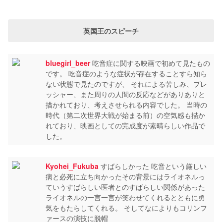
英国王のスピーチ
bluegirl_beer
吃音症に関する映画で初めて見たもの
です。 吃音症のような症状が存在することすら知ら
ない状態で見たのですが、 それによる苦しみ、プレ
ッシャー、また周りの人間の反応などがありありと
描かれており、考えさせられる内容でした。 当時の
時代（第二次世界大戦が始まる前）の空気感も描か
れており、映画としての完成度が素晴らしい作品で
した。
Kyohei_Fukuba
すばらしかった 吃音という厳しい
病と必死に立ち向かったその背景にはライオネルっ
ていうすばらしい医者とのすばらしい関係があった
ライオネルの一言一言が笑わせてくれるとともに勇
気をもたらしてくれる。 そしてなによりもコリンフ
ァースの演技に脱帽