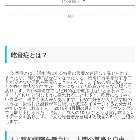
目次を開く
AD
吃音症とは？
吃音症とは、話す時にある特定の言葉が連続して発せられてし
まったり、瞬間的に話せなくなったりと、円滑に言葉を発するこ
とができない病気や障害のことをいいます。子供の頃に現れるこ
との多い症状なのですが、大人になっても吃音が治らない場合も
あります。2016年現在でも絶対的な治療法はないと言われていま
す。 “どもり”と同じように扱われることも多く、吃音になりやす
い言葉や、程度も個人差があります。初めて好きな人と話す時の
ような、緊張した感覚が常に続いた状態をイメージすると分かり
やすいかもしれません。 2016年4月期の月9ドラマ『ラヴソング』
でも取り上げられた「吃音」。成人の100人ひとりは実は吃音とい
うデータもあります。そんな吃音者が登場する映画を5つ、ご紹介
します。
1：精神病院を舞台に、人間の尊厳と自由