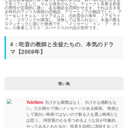
て失っていました。そんな彼女のもとへ、デュークと名乗る初老
の男性が定期的に通い、ある物語を読聞かせます。それは古き良
き時代のアメリカ南部の恋物語、アリーとノアの物語でした。 ア
リーをレイチェル・マクアダムス、元吃音症の青年、ノアをライ
アン・ゴズリングが講演し、涙無しでは見られない、永遠の愛を
ロマンチックに描いた映画です。『メッセージ・イン・ア・ボト
ル』の著者ニコラス・スパークスの小説が原作です。
4：吃音の教師と生徒たちの、本気のドラ
マ【2008年】
青い鳥
YukiSato
大げさな展開はなく、大げさな感動もな
い。だが静かで強いメッセージがある映画。 映画と
して面白い映画ではないので観る人を選ぶ映画だと
は思う。 阿部寛の心を見つめるような目が印象的。
やってみるとわかるが、吃音を自然に演技するって