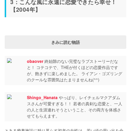
3：こんな風に永遠に恋愛できたら幸せ！
【2004年】
きみに読む物語
obaover
終始隙のない完璧なラブストーリーだな
と！ コテコテで、THEが付くほどの恋愛作品です
が、飽きずに楽しめました。 ライアン・ゴズリング
のクールな雰囲気はたまりませんね(^^)
Shingo_Hanata
やっぱり、レイチェルマクアダム
スさんが可愛すぎる！！ 若者の真剣な恋愛と、一人
の人と生涯連れそうということ、その両方を体感さ
せてもらえます。
とある療養施設に独り暮らす初老の女性は、若い頃の思い出を全