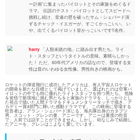
ー計画”に集まったパイロットとその家族をめぐるド
ラマ。 伝説のテスト・パイロットとしてスピードへ
挑戦し続け、音速の壁を破ったサム・シェパード演
ずるチャック・イエガーが、すごくかっこいい。 い
や、出てくるパイロット皆かっこいいです!!名作。
harry
「人類未踏の地」に踏み出す男たち。ライ
ト・スタッフというタイトルの意味。素晴らしかっ
た！ ただ、60年代アメリカの話なので、登場する女
性は昔のいわゆる女性像。男性向きの映画かも。
ロケットの弾道飛行に成功したアメリカは、有人宇宙人ロケット
の開発を新たな目標として掲げていました。選ばれたのは空軍パ
イロットの中でも特に優れたライトスタッフを持つ男たち。 危険
を覚悟で新境地に挑む男たちをと家族のドラマを、しっかりとし
た視点で描いた人間ドラマをドキュメンタリータッチで描き、ア
カデミー賞4部門に輝いた感動ドラマです。 この映画に登場する
吃音者は、アラン・シェパード演じる、海兵隊出身のカタブツ
男、スコット・グレンの妻、アニーです。アニーは重度の吃音
で、人前では話すことができません。しかし、幼なじみで結婚し
たアニーを、グレンはこよなく愛しています。