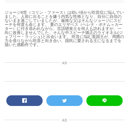
ジョージ6世（コリン・ファース）は幼い頃から吃音症に悩んでい
ました。人前に出ることを嫌う内気な性格となり、自分に自信の
ないまま過ごしていましたが、厳格な父はそんなジョージにスピ
ーチを何度も命じます。 妻のエリザベス（ヘレナ・ボナム＝カー
ター）に付き添われながら、言語聴覚士を何人も訪れますが、一
向に改善しませんでした。そんな中スピーチ矯正のライオネル(ジ
ェフリー・ラッシュ)と出会います。 吃音に悩む英国王が、周囲の
力を借りながら吃音と向き合い、国民に愛される王になるまでを
描いた感動作です。
AD
AD