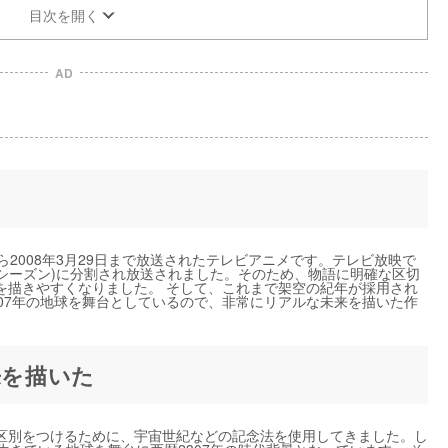
目次を開く
AD
から2008年3月29日まで放送されたテレビアニメです。テレビ放映で
ドシーズン)に分割され放送されました。そのため、物語に明確な区切
を描きやすくなりました。 そして、これまで架空の紀年が採用され
07年の地球を舞台としているので、非常にリアルな未来を描いた作
来を描いた
区別をつけるために、宇宙世紀などの記念法を使用してきました。し