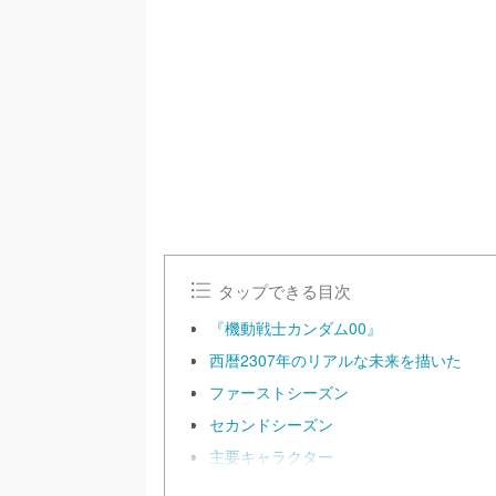
/
U
n
m
u
t
e
タップできる目次
『機動戦士カンダム00』
西暦2307年のリアルな未来を描いた
ファーストシーズン
セカンドシーズン
主要キャラクター