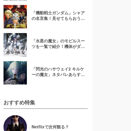
ガンダム】
「機動戦士ガンダム」シャア
の名言集！見せてもらおう
か、赤い彗星の名言とやらを
「水星の魔女」のモビルスー
ツを一覧で紹介！機体がダサ
いって本当？【機動戦士ガン
ダム】
「閃光のハサウェイ2 キルケ
ーの魔女」ネタバレあらすじ
解説！3部作の公開スケジュー
ルはどうなる？
おすすめ特集
Netflixで次何観る？