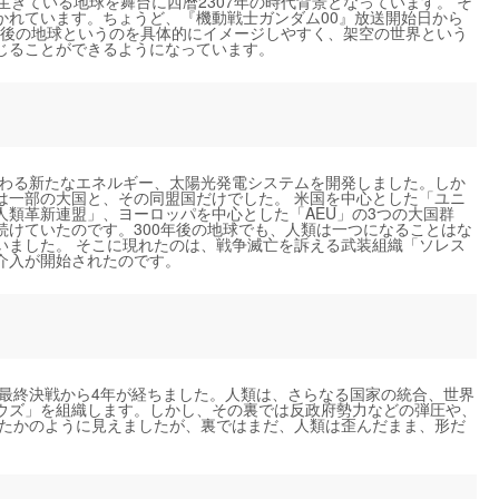
生きている地球を舞台に西暦2307年の時代背景となっています。 そ
かれています。ちょうど、『機動戦士ガンダム00』放送開始日から
0年後の地球というのを具体的にイメージしやすく、架空の世界という
じることができるようになっています。
代わる新たなエネルギー、太陽光発電システムを開発しました。しか
は一部の大国と、その同盟国だけでした。 米国を中心とした「ユニ
類革新連盟」、ヨーロッパを中心とした「AEU」の3つの大国群
続けていたのです。300年後の地球でも、人類は一つになることはな
いました。 そこに現れたのは、戦争滅亡を訴える武装組織「ソレス
介入が開始されたのです。
の最終決戦から4年が経ちました。人類は、さらなる国家の統合、世界
ウズ」を組織します。しかし、その裏では反政府勢力などの弾圧や、
ったかのように見えましたが、裏ではまだ、人類は歪んだまま、形だ