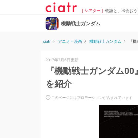
[ シアター ]
物語と、出会おう
機動戦士ガンダム
ciatr
アニメ・漫画
機動戦士ガンダム
『機
2017年7月6日更新
『機動戦士ガンダム0
を紹介
このページにはプロモーションが含まれています