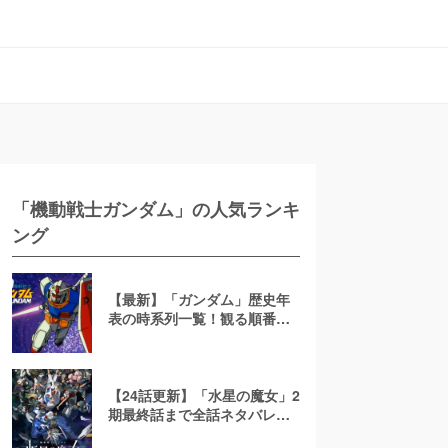
「機動戦士ガンダム」の人気ランキ
ング
【最新】「ガンダム」歴史年
表の時系列一覧！観る順番・
繋がりを「GQuuuuuuX」ま
でわかりやすく解説
【24話更新】「水星の魔女」2
期最終話まで全話ネタバレあ
らすじ解説&考察！【機動戦士