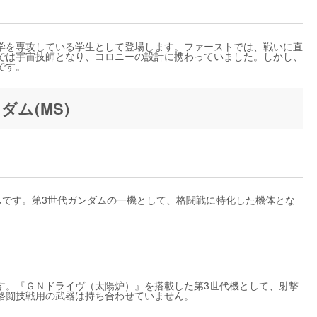
学を専攻している学生として登場します。ファーストでは、戦いに直
では宇宙技師となり、コロニーの設計に携わっていました。しかし、
です。
ム(MS)
ムです。第3世代ガンダムの一機として、格闘戦に特化した機体とな
す。『ＧＮドライヴ（太陽炉）』を搭載した第3世代機として、射撃
格闘技戦用の武器は持ち合わせていません。