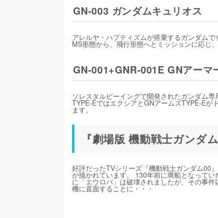
GN-003 ガンダムキュリオス
アレルヤ・ハプティズムが搭乗するガンダムで
MS形態から、飛行形態へとミッションに応じ
GN-001+GNR-001E GNアーマ
ソレスタルビーイングで開発されたガンダム専用の
TYPE-EではエクシアとGNアームズTYPE
ます。
『劇場版 機動戦士ガンダム00 -A w
好評だったTVシリーズ『機動戦士ガンダム00』
が描かれています。 130年前に廃船となって
に「エウロパ」は破壊されましたが、その事件
機に直面することに・・・