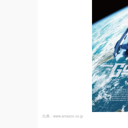
出典 :
www.amazon.co.jp