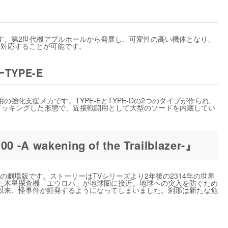
す。第2世代機アブルホールから発展し、可変性の高い機体となり、
、対応することが可能です。
ーTYPE-E
強化支援メカです。TYPE-EとTYPE-Dの2つのタイプが作られ、
-Eがドッキングした形態で、近接戦闘用として大型のソードを内蔵してい
akening of the Trailblazer-』
の劇場版です。ストーリーはTVシリーズより2年後の2314年の世界
いた木星探査機「エウロパ」が地球圏に接近。地球への突入を防ぐため
以来、怪事件が頻発するようになってしまいました。刹那は新たな危