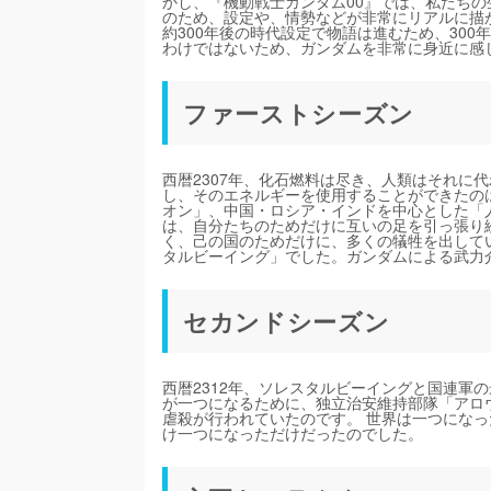
かし、『機動戦士ガンダム00』では、私たちの
のため、設定や、情勢などが非常にリアルに描
約300年後の時代設定で物語は進むため、30
わけではないため、ガンダムを非常に身近に感
ファーストシーズン
西暦2307年、化石燃料は尽き、人類はそれに
し、そのエネルギーを使用することができたの
オン」、中国・ロシア・インドを中心とした「人
は、自分たちのためだけに互いの足を引っ張り
く、己の国のためだけに、多くの犠牲を出して
タルビーイング」でした。ガンダムによる武力
セカンドシーズン
西暦2312年、ソレスタルビーイングと国連軍
が一つになるために、独立治安維持部隊「アロ
虐殺が行われていたのです。 世界は一つにな
け一つになっただけだったのでした。